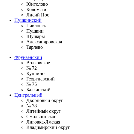
Юнтолово
Коломяги
Лисий Нос
Пушкинский
Павловск
Пушкин
Шушары
Александровская
Тярлево
Фрунзенский
Волковское
№ 72
Купчино
Георгиевский
№ 75
Балканский
Центральный
Дворцовый округ
№ 78
Литейный округ
Смольнинское
Лиговка-Ямская
Владимирский округ