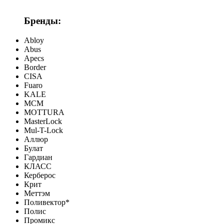
Бренды:
Abloy
Abus
Apecs
Border
CISA
Fuaro
KALE
MCM
MOTTURA
MasterLock
Mul-T-Lock
Аллюр
Булат
Гардиан
КЛАСС
Керберос
Крит
Меттэм
Поливектор*
Полис
Промикс