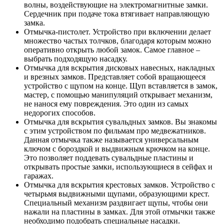
волны, воздействующие на электромагнитные замки.
Сердечник при подаче тока втягивает направляющую
замка.
Отмычка-пистолет. Устройство при включении делает
множество частых толчков, благодаря которым можно
оперативно открыть любой замок. Самое главное –
выбрать подходящую насадку.
Отмычка для вскрытия дисковых навесных, накладных
и врезных замков. Представляет собой вращающееся
устройство с щупом на конце. Щуп вставляется в замок,
мастер, с помощью манипуляций открывает механизм,
не нанося ему повреждения. Это один из самых
недорогих способов.
Отмычка для вскрытия сувальдных замков. Вы знакомы
с этим устройством по фильмам про медвежатников.
Данная отмычка также называется универсальным
ключом с бороздкой и выдвижным крючком на конце.
Это позволяет поддевать сувальдные пластины и
открывать простые замки, использующиеся в сейфах и
гаражах.
Отмычка для вскрытия крестовых замков. Устройство с
четырьмя выдвижными щупами, образующими крест.
Специальный механизм раздвигает щупы, чтобы они
нажали на пластины в замках. Для этой отмычки также
необходимо подобрать специальные насадки.