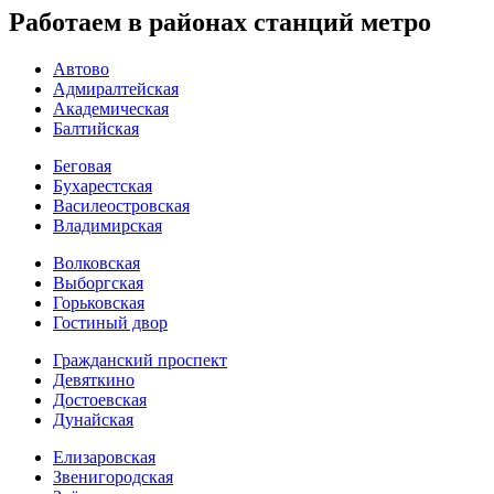
Работаем в районах станций метро
Автово
Адмиралтейская
Академическая
Балтийская
Беговая
Бухарестская
Василеостровская
Владимирская
Волковская
Выборгская
Горьковская
Гостиный двор
Гражданский проспект
Девяткино
Достоевская
Дунайская
Елизаровская
Звенигородская