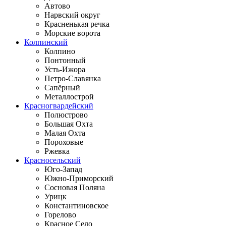
Автово
Нарвский округ
Красненькая речка
Морские ворота
Колпинский
Колпино
Понтонный
Усть-Ижора
Петро-Славянка
Сапёрный
Металлострой
Красногвардейский
Полюстрово
Большая Охта
Малая Охта
Пороховые
Ржевка
Красносельский
Юго-Запад
Южно-Приморский
Сосновая Поляна
Урицк
Константиновское
Горелово
Красное Село