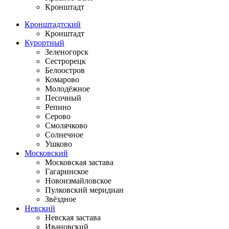
Кронштадт
Кронштадтский
Кронштадт
Курортный
Зеленогорск
Сестрорецк
Белоостров
Комарово
Молодёжное
Песочный
Репино
Серово
Смолячково
Солнечное
Ушково
Московский
Московская застава
Гагаринское
Новоизмайловское
Пулковский меридиан
Звёздное
Невский
Невская застава
Ивановский