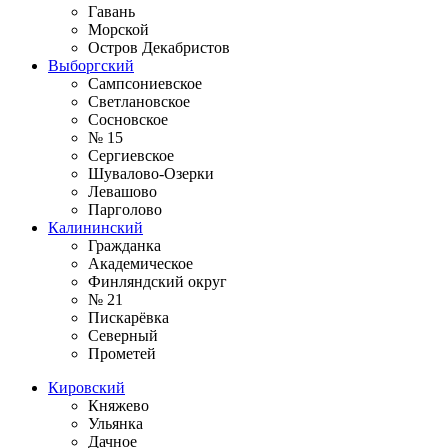
Гавань
Морской
Остров Декабристов
Выборгский
Сампсониевское
Светлановское
Сосновское
№ 15
Сергиевское
Шувалово-Озерки
Левашово
Парголово
Калининский
Гражданка
Академическое
Финляндский округ
№ 21
Пискарёвка
Северный
Прометей
Кировский
Княжево
Ульянка
Дачное