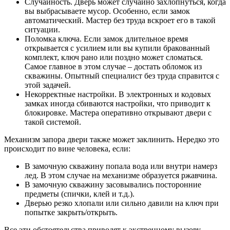
Случайность. Дверь может случайно захлопнуться, когда
вы выбрасываете мусор. Особенно, если замок
автоматический. Мастер без труда вскроет его в такой
ситуации.
Поломка ключа. Если замок длительное время
открывается с усилием или вы купили бракованный
комплект, ключ рано или поздно может сломаться.
Самое главное в этом случае – достать обломок из
скважины. Опытный специалист без труда справится с
этой задачей.
Некорректные настройки. В электронных и кодовых
замках иногда сбиваются настройки, что приводит к
блокировке. Мастера оперативно открывают двери с
такой системой.
Механизм запора двери также может заклинить. Нередко это
происходит по вине человека, если:
В замочную скважину попала вода или внутри намерз
лед. В этом случае на механизме образуется ржавчина.
В замочную скважину засовывались посторонние
предметы (спички, клей и т.д.).
Дверью резко хлопали или сильно давили на ключ при
попытке закрыть/открыть.
Все эти обстоятельства приводят к экстренному вызову