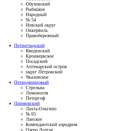
Обуховский
Рыбацкое
Народный
№ 54
Невский округ
Оккервиль
Правобережный
Петроградский
Введенский
Кронверкское
Посадский
Аптекарский остров
округ Петровский
Чкаловское
Петродворцовый
Стрельна
Ломоносов
Петергоф
Приморский
Лахта-Ольгино
№ 65
Ланское
Комендантский аэродром
Озеро Долгое