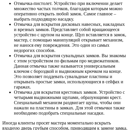
Отмычка-пистолет. Устройство при включении делает
множество частых толчков, благодаря которым можно
оперативно открыть любой замок. Самое главное –
выбрать подходящую насадку.
Отмычка для вскрытия дисковых навесных, накладных
и врезных замков. Представляет собой вращающееся
устройство с щупом на конце. Щуп вставляется в замок,
мастер, с помощью манипуляций открывает механизм,
не нанося ему повреждения. Это один из самых
недорогих способов.
Отмычка для вскрытия сувальдных замков. Вы знакомы
с этим устройством по фильмам про медвежатников.
Данная отмычка также называется универсальным
ключом с бороздкой и выдвижным крючком на конце.
Это позволяет поддевать сувальдные пластины и
открывать простые замки, использующиеся в сейфах и
гаражах.
Отмычка для вскрытия крестовых замков. Устройство с
четырьмя выдвижными щупами, образующими крест.
Специальный механизм раздвигает щупы, чтобы они
нажали на пластины в замках. Для этой отмычки также
необходимо подобрать специальные насадки.
Иногда клиенты просят мастера моментально вскрыть
входную дверь грубым способом, приводящим к замене замка.