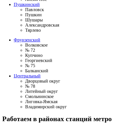
Пушкинский
Павловск
Пушкин
Шушары
Александровская
Тярлево
Фрунзенский
Волковское
№ 72
Купчино
Георгиевский
№ 75
Балканский
Центральный
Дворцовый округ
№ 78
Литейный округ
Смольнинское
Лиговка-Ямская
Владимирский округ
Работаем в районах станций метро