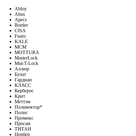
Abloy
Abus
Apecs
Border
CISA
Fuaro
KALE
MCM
MOTTURA
MasterLock
Mul-T-Lock
Аллюр
Булат
Гардиан
КЛАСС
Керберос
Крит
Меттэм
Поливектор*
Полис
Промикс
Просам
ТИТАН
Цербер