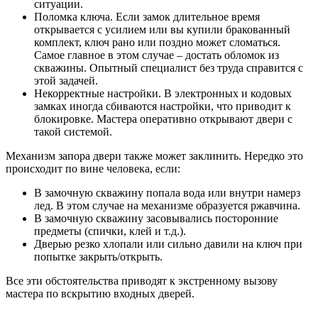
ситуации.
Поломка ключа. Если замок длительное время
открывается с усилием или вы купили бракованный
комплект, ключ рано или поздно может сломаться.
Самое главное в этом случае – достать обломок из
скважины. Опытный специалист без труда справится с
этой задачей.
Некорректные настройки. В электронных и кодовых
замках иногда сбиваются настройки, что приводит к
блокировке. Мастера оперативно открывают двери с
такой системой.
Механизм запора двери также может заклинить. Нередко это
происходит по вине человека, если:
В замочную скважину попала вода или внутри намерз
лед. В этом случае на механизме образуется ржавчина.
В замочную скважину засовывались посторонние
предметы (спички, клей и т.д.).
Дверью резко хлопали или сильно давили на ключ при
попытке закрыть/открыть.
Все эти обстоятельства приводят к экстренному вызову
мастера по вскрытию входных дверей.