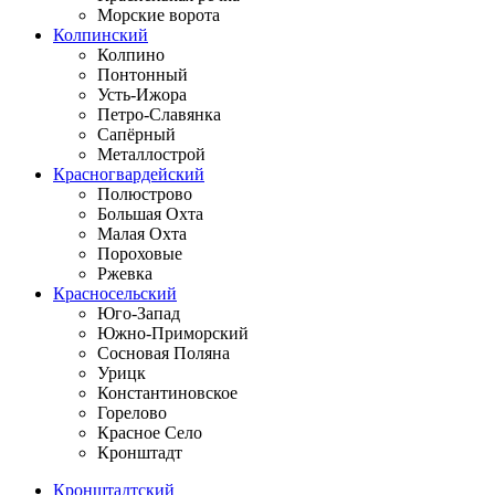
Морские ворота
Колпинский
Колпино
Понтонный
Усть-Ижора
Петро-Славянка
Сапёрный
Металлострой
Красногвардейский
Полюстрово
Большая Охта
Малая Охта
Пороховые
Ржевка
Красносельский
Юго-Запад
Южно-Приморский
Сосновая Поляна
Урицк
Константиновское
Горелово
Красное Село
Кронштадт
Кронштадтский