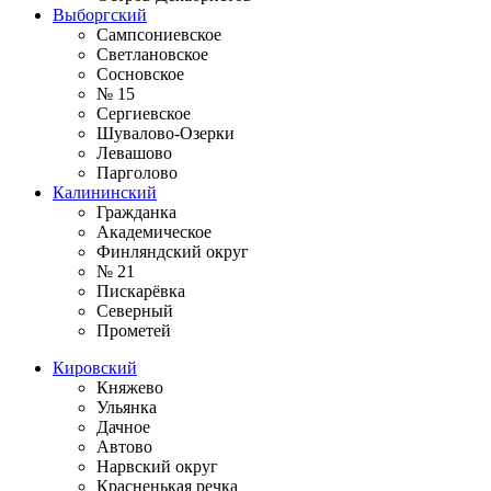
Выборгский
Сампсониевское
Светлановское
Сосновское
№ 15
Сергиевское
Шувалово-Озерки
Левашово
Парголово
Калининский
Гражданка
Академическое
Финляндский округ
№ 21
Пискарёвка
Северный
Прометей
Кировский
Княжево
Ульянка
Дачное
Автово
Нарвский округ
Красненькая речка