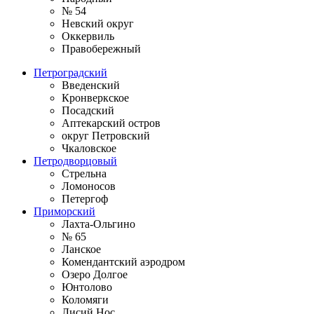
№ 54
Невский округ
Оккервиль
Правобережный
Петроградский
Введенский
Кронверкское
Посадский
Аптекарский остров
округ Петровский
Чкаловское
Петродворцовый
Стрельна
Ломоносов
Петергоф
Приморский
Лахта-Ольгино
№ 65
Ланское
Комендантский аэродром
Озеро Долгое
Юнтолово
Коломяги
Лисий Нос