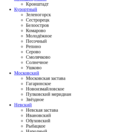
Кронштадт
Курортный
Зеленогорск
Сестрорецк
Белоостров
Комарово
Молодёжное
Песочный
Репино
Серово
Смолячково
Солнечное
Ушково
Московский
Московская застава
Гагаринское
Новоизмайловское
Пулковский меридиан
Звёздное
Невский
Невская застава
Ивановский
Обуховский
Рыбацкое
Народный