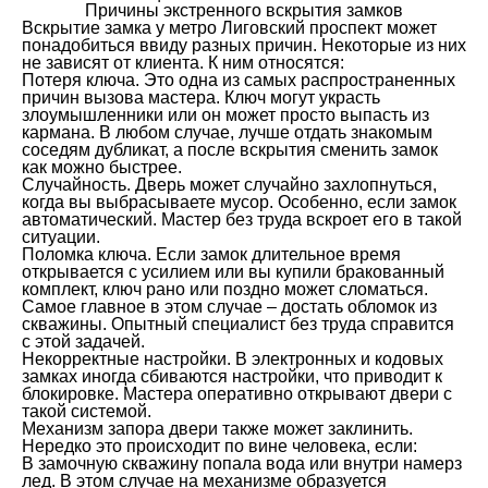
Причины экстренного вскрытия замков
Вскрытие замка у метро Лиговский проспект может
понадобиться ввиду разных причин. Некоторые из них
не зависят от клиента. К ним относятся:
Потеря ключа. Это одна из самых распространенных
причин вызова мастера. Ключ могут украсть
злоумышленники или он может просто выпасть из
кармана. В любом случае, лучше отдать знакомым
соседям дубликат, а после вскрытия сменить замок
как можно быстрее.
Случайность. Дверь может случайно захлопнуться,
когда вы выбрасываете мусор. Особенно, если замок
автоматический. Мастер без труда вскроет его в такой
ситуации.
Поломка ключа. Если замок длительное время
открывается с усилием или вы купили бракованный
комплект, ключ рано или поздно может сломаться.
Самое главное в этом случае – достать обломок из
скважины. Опытный специалист без труда справится
с этой задачей.
Некорректные настройки. В электронных и кодовых
замках иногда сбиваются настройки, что приводит к
блокировке. Мастера оперативно открывают двери с
такой системой.
Механизм запора двери также может заклинить.
Нередко это происходит по вине человека, если:
В замочную скважину попала вода или внутри намерз
лед. В этом случае на механизме образуется