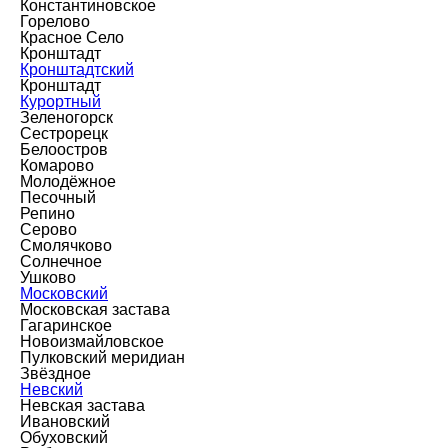
Константиновское
Горелово
Красное Село
Кронштадт
Кронштадтский
Кронштадт
Курортный
Зеленогорск
Сестрорецк
Белоостров
Комарово
Молодёжное
Песочный
Репино
Серово
Смолячково
Солнечное
Ушково
Московский
Московская застава
Гагаринское
Новоизмайловское
Пулковский меридиан
Звёздное
Невский
Невская застава
Ивановский
Обуховский