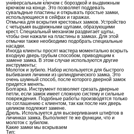
универсальным ключом с бороздкой и выдвижным
крючком на конце. Это позволяет поддевать
сувальдные пластины и открывать простые замки,
использующиеся в сейфах и гаражах.
Отмычка для вскрытия крестовых замков. Устройство
с четырьмя выдвижными щупами, образующими
крест. Специальный механизм раздвигает щупы,
чтобы они нажали на пластины в замках. Для этой
отмычки также необходимо подобрать специальные
насадки.
Иногда клиенты просят мастера моментально вскрыть
входную дверь грубым способом, приводящим к
замене замка. В этом случае используются другие
инструменты:
Молоток и зубило. Набор используется для быстрого
выбивания личинки из цилиндрического замка. Это
очень шумный способ, после которого дверной замок
придется менять.
Болгарка. Инструмент позволяет срезать дверные
петли, если замок имеет сложную систему и сильные
повреждения. Подобные работы производятся только
по соглашению с клиентом, так как после них дверь
целиком подлежит замене.
Дрель. Используется для высверливания штифтов в
личинках замка. Выполняет те же функции, что и
молоток с зубилом.
Какие замки мы вскрываем
Тип: