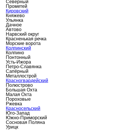
Северный
Прометей
Кировский
Княжево
Ульянка
Дачное
Автово
Нарвский округ
Красненькая речка
Морские ворота
Колпинский
Колпино
Понтонный
Усть-Ижора
Петро-Славянка
Сапёрный
Металлострой
Красногвардейский
Полюстрово
Большая Охта
Малая Охта
Пороховые
Ржевка
Красносельский
Юго-Запад
Южно-Приморский
Сосновая Поляна
Урицк