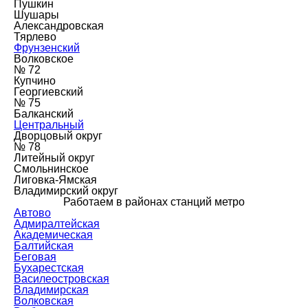
Пушкин
Шушары
Александровская
Тярлево
Фрунзенский
Волковское
№ 72
Купчино
Георгиевский
№ 75
Балканский
Центральный
Дворцовый округ
№ 78
Литейный округ
Смольнинское
Лиговка-Ямская
Владимирский округ
Работаем в районах станций метро
Автово
Адмиралтейская
Академическая
Балтийская
Беговая
Бухарестская
Василеостровская
Владимирская
Волковская