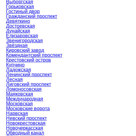
Выборгская
Горьковская
Гостиный двор
Гражданский проспект
Девяткино
Достоевская
Дунайская
Елизаровская
Звенигородская
Звёздная
Кировский завод
Комендантский проспект
Крестовский остров
Купчино
Ладожская
Ленинский проспект
Лесная
Лиговский проспект
Ломоносовская
Маяковская
Международная
Московская
Московские ворота
Нарвская
Невский проспект
Новокрестовская
Новочеркасская
Обводный канал