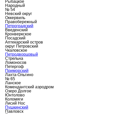
Рыбацкое
Народный
№ 54
Невский округ
Оккервиль
Правобережный
Петроградский
Введенский
Кронверкское
Посадский
Аптекарский остров
округ Петровский
Чкаловское
Петродворцовый
Стрельна
Ломоносов
Петергоф
Приморский
Лахта-Ольгино
№ 65
Ланское
Комендантский аэродром
Озеро Долгое
Юнтолово
Коломяги
Лисий Нос
Пушкинский
Павловск