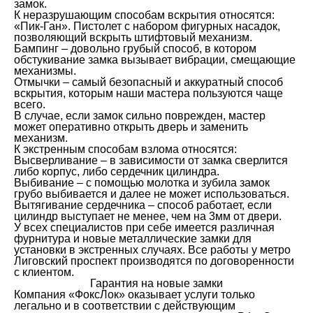
замок.
К неразрушающим способам вскрытия относятся:
«Пик-Ган». Пистолет с набором фигурных насадок,
позволяющий вскрыть штифтовый механизм.
Бампинг – довольно грубый способ, в котором
обстукивание замка вызывает вибрации, смещающие
механизмы.
Отмычки – самый безопасный и аккуратный способ
вскрытия, которым наши мастера пользуются чаще
всего.
В случае, если замок сильно поврежден, мастер
может оперативно открыть дверь и заменить
механизм.
К экстренным способам взлома относятся:
Высверливание – в зависимости от замка сверлится
либо корпус, либо сердечник цилиндра.
Выбивание – с помощью молотка и зубила замок
грубо выбивается и далее не может использоваться.
Вытягивание сердечника – способ работает, если
цилиндр выступает не менее, чем на 3мм от двери.
У всех специалистов при себе имеется различная
фурнитура и новые металлические замки для
установки в экстренных случаях. Все работы у метро
Лиговский проспект производятся по договоренности
с клиентом.
Гарантия на новые замки
Компания «ФоксЛок» оказывает услуги только
легально и в соответствии с действующим