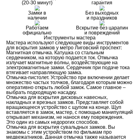
(20-30 минут)
гарантия
Замки в
Без выходных
наличии
и праздников
Работаем
Вскрытие без царапин
официально
и повреждений
Инструменты мастера
Мастера используют следующие виды инструментов
для вскрытия замков у метро Лиговский проспект:
Магнитная отмычка. Катушка со стальным
сердечником, на которую подается ток. Отмычка
излучает магнитные волны, воздействующие на
электромагнитные замки. Сердечник при подаче тока
втягивает направляющую замка.
Отмычка-пистолет. Устройство при включении делает
множество частых толчков, благодаря которым можно
оперативно открыть любой замок. Самое главное –
выбрать подходящую насадку.
Отмычка для вскрытия дисковых навесных,
накладных и врезных замков. Представляет собой
вращающееся устройство с щупом на конце. Щуп
вставляется в замок, мастер, с помощью манипуляций
открывает механизм, не нанося ему повреждения.
Это один из самых недорогих способов.
Отмычка для вскрытия сувальдных замков. Вы
знакомы с этим устройством по фильмам про
медвежатников. Данная отмычка также называется