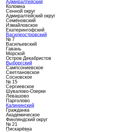
Адмиралтейский
Коломна
Сенной округ
Адмиралтейский округ
Семёновский
Измайловское
Екатерингофский
Василеостровский
№ 7
Васильевский
Гавань
Морской
Остров Декабристов
Выборгский
Сампсониевское
Светлановское
Сосновское
№ 15
Сергиевское
Шувалово-Озерки
Левашово
Парголово
Калининский
Гражданка
Академическое
Финляндский округ
№ 21
Пискарёвка