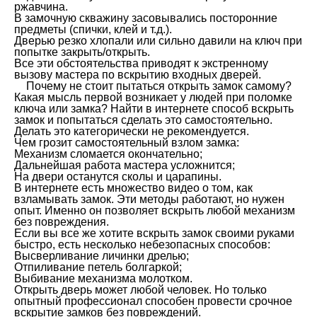
ржавчина.
В замочную скважину засовывались посторонние
предметы (спички, клей и т.д.).
Дверью резко хлопали или сильно давили на ключ при
попытке закрыть/открыть.
Все эти обстоятельства приводят к экстренному
вызову мастера по вскрытию входных дверей.
Почему не стоит пытаться открыть замок самому?
Какая мысль первой возникает у людей при поломке
ключа или замка? Найти в интернете способ вскрыть
замок и попытаться сделать это самостоятельно.
Делать это категорически не рекомендуется.
Чем грозит самостоятельный взлом замка:
Механизм сломается окончательно;
Дальнейшая работа мастера усложнится;
На двери останутся сколы и царапины.
В интернете есть множество видео о том, как
взламывать замок. Эти методы работают, но нужен
опыт. Именно он позволяет вскрыть любой механизм
без повреждения.
Если вы все же хотите вскрыть замок своими руками
быстро, есть несколько небезопасных способов:
Высверливание личинки дрелью;
Отпиливание петель болгаркой;
Выбивание механизма молотком.
Открыть дверь может любой человек. Но только
опытный профессионал способен провести срочное
вскрытие замков без повреждений.