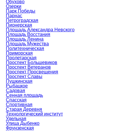
Обухово
Озерки
Парк Победы
Парнас
Петроградская
Пионерская
Площадь Александра Невского
Площадь Восстания
Площадь Ленина
Площадь Мужества
Политехническая
Приморская
Пролетарская
Проспект Большевиков
Проспект Ветеранов
Проспект Просвещения
Проспект Славы
Пушкинская
Рыбацкое
Садовая
Сенная площадь
Спасская
Спортивная
Старая Деревня
Технологический институт
Удельная
Улица Дыбенко
Фрунзенская