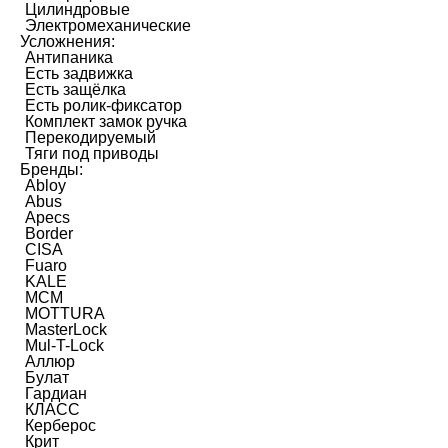
Цилиндровые
Электромеханические
Усложнения:
Антипаника
Есть задвижка
Есть защёлка
Есть ролик-фиксатор
Комплект замок ручка
Перекодируемый
Тяги под приводы
Бренды:
Abloy
Abus
Apecs
Border
CISA
Fuaro
KALE
MCM
MOTTURA
MasterLock
Mul-T-Lock
Аллюр
Булат
Гардиан
КЛАСС
Керберос
Крит