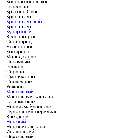
Константиновское
Горелово
Красное Село
Кронштадт
Кронштадтский
Кронштадт
Курортный
Зеленогорск
Сестрорецк
Белоостров
Комарово
Молодёжное
Песочный
Репино
Серово
Смолячково
Солнечное
Ушково
Московский
Московская застава
Гагаринское
Новоизмайловское
Пулковский меридиан
Звёздное
Невский
Невская застава
Ивановский
Обуховский