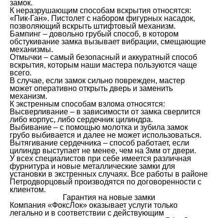
замок.
К неразрушающим способам вскрытия относятся:
«Пик-Ган». Пистолет с набором фигурных насадок,
позволяющий вскрыть штифтовый механизм.
Бампинг – довольно грубый способ, в котором
обстукивание замка вызывает вибрации, смещающие
механизмы.
Отмычки – самый безопасный и аккуратный способ
вскрытия, которым наши мастера пользуются чаще
всего.
В случае, если замок сильно поврежден, мастер
может оперативно открыть дверь и заменить
механизм.
К экстренным способам взлома относятся:
Высверливание – в зависимости от замка сверлится
либо корпус, либо сердечник цилиндра.
Выбивание – с помощью молотка и зубила замок
грубо выбивается и далее не может использоваться.
Вытягивание сердечника – способ работает, если
цилиндр выступает не менее, чем на 3мм от двери.
У всех специалистов при себе имеется различная
фурнитура и новые металлические замки для
установки в экстренных случаях. Все работы в районе
Петродворцовый производятся по договоренности с
клиентом.
Гарантия на новые замки
Компания «ФоксЛок» оказывает услуги только
легально и в соответствии с действующим