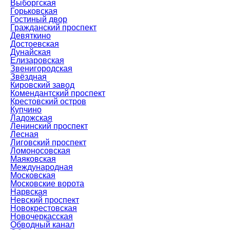
Выборгская
Горьковская
Гостиный двор
Гражданский проспект
Девяткино
Достоевская
Дунайская
Елизаровская
Звенигородская
Звёздная
Кировский завод
Комендантский проспект
Крестовский остров
Купчино
Ладожская
Ленинский проспект
Лесная
Лиговский проспект
Ломоносовская
Маяковская
Международная
Московская
Московские ворота
Нарвская
Невский проспект
Новокрестовская
Новочеркасская
Обводный канал