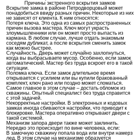
Причины экстренного вскрытия замков
Вскрытие замка в районе Петродворцовый может
понадобиться ввиду разных причин. Некоторые из них
не зависят от клиента. К ним относятся:
Потеря ключа. Это одна из самых распространенных
причин вызова мастера. Ключ могут украсть
злоумышленники или он может просто выпасть из
кармана. В любом случае, лучше отдать знакомым
соседям дубликат, а после вскрытия сменить замок
как можно быстрее.
Случайность. Дверь может случайно захлопнуться,
когда вы выбрасываете мусор. Особенно, если замок
автоматический. Мастер без труда вскроет его в такой
ситуации.
Поломка ключа. Если замок длительное время
открывается с усилием или вы купили бракованный
комплект, ключ рано или поздно может сломаться.
Самое главное в этом случае – достать обломок из
скважины. Опытный специалист без труда справится
с этой задачей.
Некорректные настройки. В электронных и кодовых
замках иногда сбиваются настройки, что приводит к
блокировке. Мастера оперативно открывают двери с
такой системой.
Механизм запора двери также может заклинить.
Нередко это происходит по вине человека, если:
В замочную скважину попала вода или внутри намерз
лед. В этом случае на механизме образуется