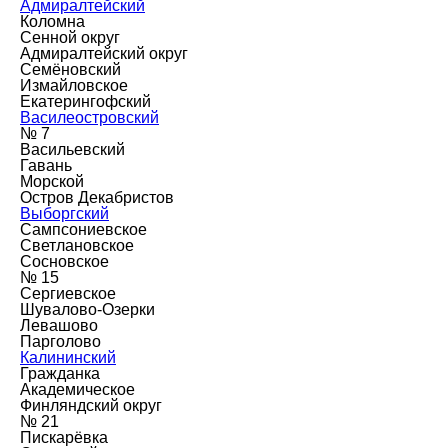
Адмиралтейский
Коломна
Сенной округ
Адмиралтейский округ
Семёновский
Измайловское
Екатерингофский
Василеостровский
№ 7
Васильевский
Гавань
Морской
Остров Декабристов
Выборгский
Сампсониевское
Светлановское
Сосновское
№ 15
Сергиевское
Шувалово-Озерки
Левашово
Парголово
Калининский
Гражданка
Академическое
Финляндский округ
№ 21
Пискарёвка