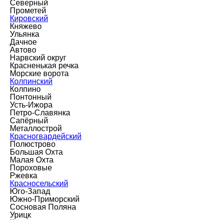
Северный
Прометей
Кировский
Княжево
Ульянка
Дачное
Автово
Нарвский округ
Красненькая речка
Морские ворота
Колпинский
Колпино
Понтонный
Усть-Ижора
Петро-Славянка
Сапёрный
Металлострой
Красногвардейский
Полюстрово
Большая Охта
Малая Охта
Пороховые
Ржевка
Красносельский
Юго-Запад
Южно-Приморский
Сосновая Поляна
Урицк