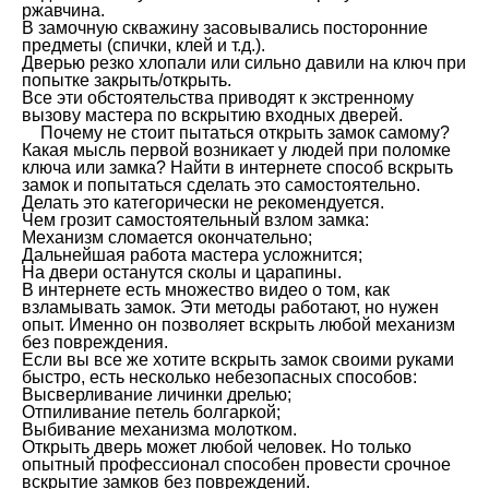
ржавчина.
В замочную скважину засовывались посторонние
предметы (спички, клей и т.д.).
Дверью резко хлопали или сильно давили на ключ при
попытке закрыть/открыть.
Все эти обстоятельства приводят к экстренному
вызову мастера по вскрытию входных дверей.
Почему не стоит пытаться открыть замок самому?
Какая мысль первой возникает у людей при поломке
ключа или замка? Найти в интернете способ вскрыть
замок и попытаться сделать это самостоятельно.
Делать это категорически не рекомендуется.
Чем грозит самостоятельный взлом замка:
Механизм сломается окончательно;
Дальнейшая работа мастера усложнится;
На двери останутся сколы и царапины.
В интернете есть множество видео о том, как
взламывать замок. Эти методы работают, но нужен
опыт. Именно он позволяет вскрыть любой механизм
без повреждения.
Если вы все же хотите вскрыть замок своими руками
быстро, есть несколько небезопасных способов:
Высверливание личинки дрелью;
Отпиливание петель болгаркой;
Выбивание механизма молотком.
Открыть дверь может любой человек. Но только
опытный профессионал способен провести срочное
вскрытие замков без повреждений.