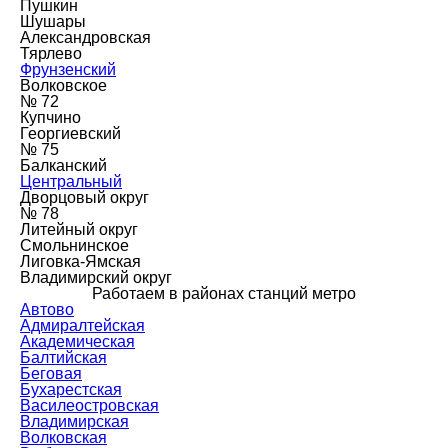
Пушкин
Шушары
Александровская
Тярлево
Фрунзенский
Волковское
№ 72
Купчино
Георгиевский
№ 75
Балканский
Центральный
Дворцовый округ
№ 78
Литейный округ
Смольнинское
Лиговка-Ямская
Владимирский округ
Работаем в районах станций метро
Автово
Адмиралтейская
Академическая
Балтийская
Беговая
Бухарестская
Василеостровская
Владимирская
Волковская