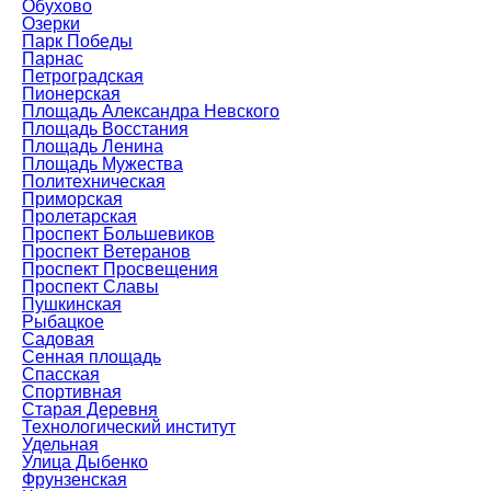
Обухово
Озерки
Парк Победы
Парнас
Петроградская
Пионерская
Площадь Александра Невского
Площадь Восстания
Площадь Ленина
Площадь Мужества
Политехническая
Приморская
Пролетарская
Проспект Большевиков
Проспект Ветеранов
Проспект Просвещения
Проспект Славы
Пушкинская
Рыбацкое
Садовая
Сенная площадь
Спасская
Спортивная
Старая Деревня
Технологический институт
Удельная
Улица Дыбенко
Фрунзенская