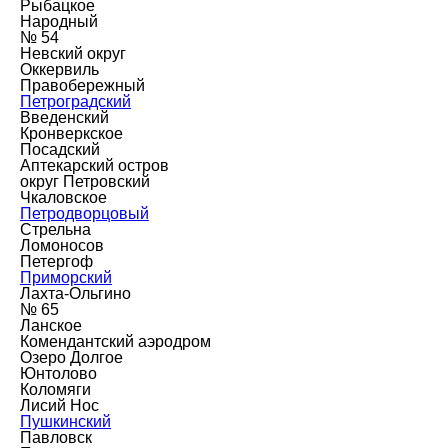
Рыбацкое
Народный
№ 54
Невский округ
Оккервиль
Правобережный
Петроградский
Введенский
Кронверкское
Посадский
Аптекарский остров
округ Петровский
Чкаловское
Петродворцовый
Стрельна
Ломоносов
Петергоф
Приморский
Лахта-Ольгино
№ 65
Ланское
Комендантский аэродром
Озеро Долгое
Юнтолово
Коломяги
Лисий Нос
Пушкинский
Павловск