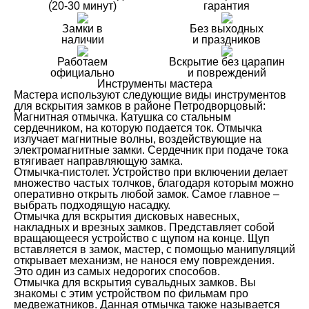
(20-30 минут)
гарантия
Замки в
Без выходных
наличии
и праздников
Работаем
Вскрытие без царапин
официально
и повреждений
Инструменты мастера
Мастера используют следующие виды инструментов
для вскрытия замков в районе Петродворцовый:
Магнитная отмычка. Катушка со стальным
сердечником, на которую подается ток. Отмычка
излучает магнитные волны, воздействующие на
электромагнитные замки. Сердечник при подаче тока
втягивает направляющую замка.
Отмычка-пистолет. Устройство при включении делает
множество частых толчков, благодаря которым можно
оперативно открыть любой замок. Самое главное –
выбрать подходящую насадку.
Отмычка для вскрытия дисковых навесных,
накладных и врезных замков. Представляет собой
вращающееся устройство с щупом на конце. Щуп
вставляется в замок, мастер, с помощью манипуляций
открывает механизм, не нанося ему повреждения.
Это один из самых недорогих способов.
Отмычка для вскрытия сувальдных замков. Вы
знакомы с этим устройством по фильмам про
медвежатников. Данная отмычка также называется