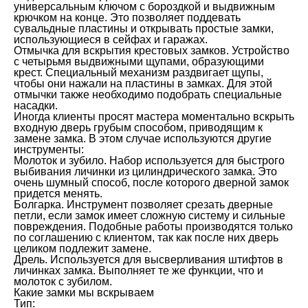
универсальным ключом с бороздкой и выдвижным
крючком на конце. Это позволяет поддевать
сувальдные пластины и открывать простые замки,
использующиеся в сейфах и гаражах.
Отмычка для вскрытия крестовых замков. Устройство
с четырьмя выдвижными щупами, образующими
крест. Специальный механизм раздвигает щупы,
чтобы они нажали на пластины в замках. Для этой
отмычки также необходимо подобрать специальные
насадки.
Иногда клиенты просят мастера моментально вскрыть
входную дверь грубым способом, приводящим к
замене замка. В этом случае используются другие
инструменты:
Молоток и зубило. Набор используется для быстрого
выбивания личинки из цилиндрического замка. Это
очень шумный способ, после которого дверной замок
придется менять.
Болгарка. Инструмент позволяет срезать дверные
петли, если замок имеет сложную систему и сильные
повреждения. Подобные работы производятся только
по соглашению с клиентом, так как после них дверь
целиком подлежит замене.
Дрель. Используется для высверливания штифтов в
личинках замка. Выполняет те же функции, что и
молоток с зубилом.
Какие замки мы вскрываем
Тип: