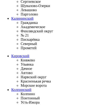
Сергиевское
Шувалово-Озерки
Левашово
Парголово
Калининский
Гражданка
Академическое
Финляндский округ
№ 21
Пискарёвка
Северный
Прометей
Кировский
Княжево
Ульянка
Дачное
Автово
Нарвский округ
Красненькая речка
Морские ворота
Колпинский
Колпино
Понтонный
Усть-Ижора