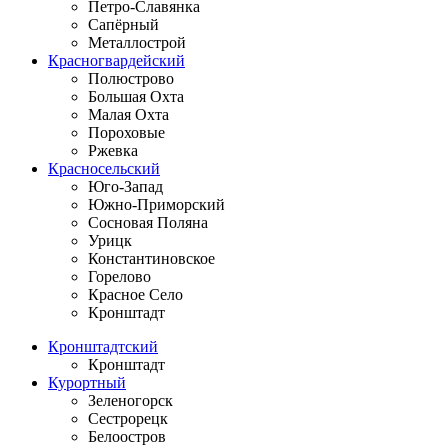
Петро-Славянка
Сапёрный
Металлострой
Красногвардейский
Полюстрово
Большая Охта
Малая Охта
Пороховые
Ржевка
Красносельский
Юго-Запад
Южно-Приморский
Сосновая Поляна
Урицк
Константиновское
Горелово
Красное Село
Кронштадт
Кронштадтский
Кронштадт
Курортный
Зеленогорск
Сестрорецк
Белоостров