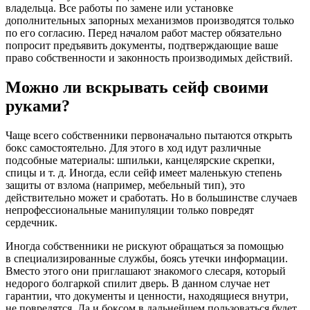
владельца. Все работы по замене или установке
дополнительных запорных механизмов производятся только
по его согласию. Перед началом работ мастер обязательно
попросит предъявить документы, подтверждающие ваше
право собственности и законность производимых действий.
Можно ли вскрывать сейф своими
руками?
Чаще всего собственники первоначально пытаются открыть
бокс самостоятельно. Для этого в ход идут различные
подсобные материалы: шпильки, канцелярские скрепки,
спицы и т. д. Иногда, если сейф имеет маленькую степень
защиты от взлома (например, мебельный тип), это
действительно может и сработать. Но в большинстве случаев
непрофессиональные манипуляции только повредят
сердечник.
Иногда собственники не рискуют обращаться за помощью
в специализированные службы, боясь утечки информации.
Вместо этого они приглашают знакомого слесаря, который
недорого болгаркой спилит дверь. В данном случае нет
гарантии, что документы и ценности, находящиеся внутри,
не повредятся. Да и боксом в дальнейшем пользоваться будет