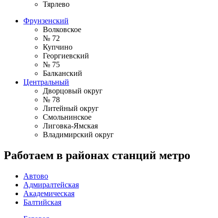
Тярлево
Фрунзенский
Волковское
№ 72
Купчино
Георгиевский
№ 75
Балканский
Центральный
Дворцовый округ
№ 78
Литейный округ
Смольнинское
Лиговка-Ямская
Владимирский округ
Работаем в районах станций метро
Автово
Адмиралтейская
Академическая
Балтийская