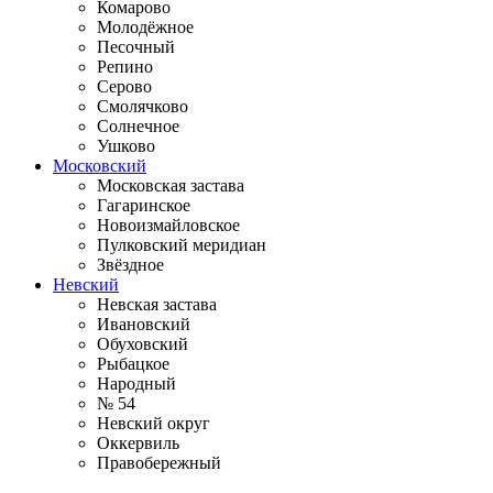
Комарово
Молодёжное
Песочный
Репино
Серово
Смолячково
Солнечное
Ушково
Московский
Московская застава
Гагаринское
Новоизмайловское
Пулковский меридиан
Звёздное
Невский
Невская застава
Ивановский
Обуховский
Рыбацкое
Народный
№ 54
Невский округ
Оккервиль
Правобережный