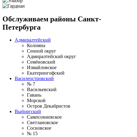
Обслуживаем районы Санкт-
Петербурга
Адмиралтейский
Коломна
Сенной округ
Адмиралтейский округ
Семёновский
Измайловское
Екатерингофский
Василеостровский
№ 7
Васильевский
Гавань
Морской
Остров Декабристов
Выборгский
Сампсониевское
Светлановское
Сосновское
№ 15