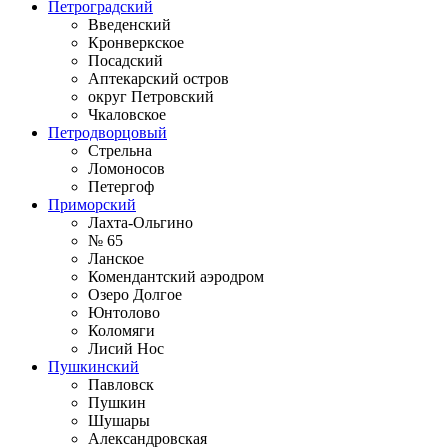
Петроградский
Введенский
Кронверкское
Посадский
Аптекарский остров
округ Петровский
Чкаловское
Петродворцовый
Стрельна
Ломоносов
Петергоф
Приморский
Лахта-Ольгино
№ 65
Ланское
Комендантский аэродром
Озеро Долгое
Юнтолово
Коломяги
Лисий Нос
Пушкинский
Павловск
Пушкин
Шушары
Александровская