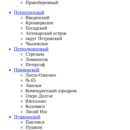
Правобережный
Петроградский
Введенский
Кронверкское
Посадский
Аптекарский остров
округ Петровский
Чкаловское
Петродворцовый
Стрельна
Ломоносов
Петергоф
Приморский
Лахта-Ольгино
№ 65
Ланское
Комендантский аэродром
Озеро Долгое
Юнтолово
Коломяги
Лисий Нос
Пушкинский
Павловск
Пушкин