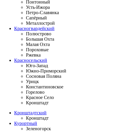
Понтонный
Усть-Ижора
Петро-Славянка
Сапёрный
Металлострой
Красногвардейский
Полюстрово
Большая Охта
Малая Охта
Пороховые
Ржевка
Красносельский
Юго-Запад
Южно-Приморский
Сосновая Поляна
Урицк
Константиновское
Горелово
Красное Село
Кронштадт
Кронштадтский
Кронштадт
Курортный
Зеленогорск