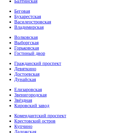
Балтийская
Беговая
Бухарестская
Василеостровская
Владимирская
Волковская
Выборгская
Горьковская
Гостиный двор
Гражданский проспект
Девяткино
Достоевская
Дунайская
Елизаровская
Звенигородская
Звёздная
Кировский завод
Комендантский проспект
Крестовский остров
Купчино
Ладожская