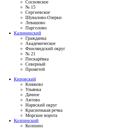
Сосновское
№ 15
Сергиевское
Шувалово-Озерки
Левашово
Парголово
Калининский
Гражданка
Академическое
Финляндский округ
№ 21
Пискарёвка
Северный
Прометей
Кировский
Княжево
Ульянка
Дачное
Автово
Нарвский округ
Красненькая речка
Морские ворота
Колпинский
Колпино