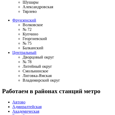
Шушары
Александровская
Тярлево
Фрунзенский
Волковское
№ 72
Купчино
Георгиевский
№ 75
Балканский
Центральный
Дворцовый округ
№ 78
Литейный округ
Смольнинское
Лиговка-Ямская
Владимирский округ
Работаем в районах станций метро
Автово
Адмиралтейская
Академическая