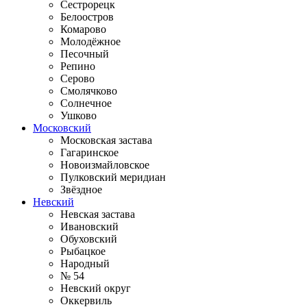
Сестрорецк
Белоостров
Комарово
Молодёжное
Песочный
Репино
Серово
Смолячково
Солнечное
Ушково
Московский
Московская застава
Гагаринское
Новоизмайловское
Пулковский меридиан
Звёздное
Невский
Невская застава
Ивановский
Обуховский
Рыбацкое
Народный
№ 54
Невский округ
Оккервиль