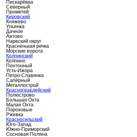
Пискарёвка
Северный
Прометей
Кировский
Княжево
Ульянка
Дачное
Автово
Нарвский округ
Красненькая речка
Морские ворота
Колпинский
Колпино
Понтонный
Усть-Ижора
Петро-Славянка
Сапёрный
Металлострой
Красногвардейский
Полюстрово
Большая Охта
Малая Охта
Пороховые
Ржевка
Красносельский
Юго-Запад
Южно-Приморский
Сосновая Поляна