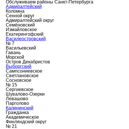
Обслуживаем районы Санкт-Петербурга
Адмиралтейский
Коломна
Сенной округ
Адмиралтейский округ
Семёновский
Измайловское
Екатерингофский
Василеостровский
№ 7
Васильевский
Гавань
Морской
Остров Декабристов
Выборгский
Сампсониевское
Светлановское
Сосновское
№ 15
Сергиевское
Шувалово-Озерки
Левашово
Парголово
Калининский
Гражданка
Академическое
Финляндский округ
№ 21