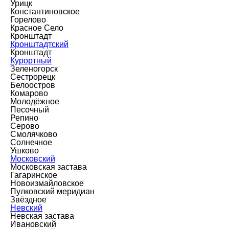
Урицк
Константиновское
Горелово
Красное Село
Кронштадт
Кронштадтский
Кронштадт
Курортный
Зеленогорск
Сестрорецк
Белоостров
Комарово
Молодёжное
Песочный
Репино
Серово
Смолячково
Солнечное
Ушково
Московский
Московская застава
Гагаринское
Новоизмайловское
Пулковский меридиан
Звёздное
Невский
Невская застава
Ивановский