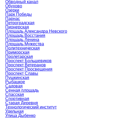
Обводный канал
Обухово
Озерки
Парк Победы
Парнас
Петроградская
Пионерская
Площадь Александра Невского
Площадь Восстания
Площадь Ленина
Площадь Мужества
Политехническая
Приморская
Пролетарская
Проспект Большевиков
Проспект Ветеранов
Проспект Просвещения
Проспект Славы
Пушкинская
Рыбацкое
Садовая
Сенная площадь
Спасская
Спортивная
Старая Деревня
Технологический институт
Удельная
Улица Дыбенко