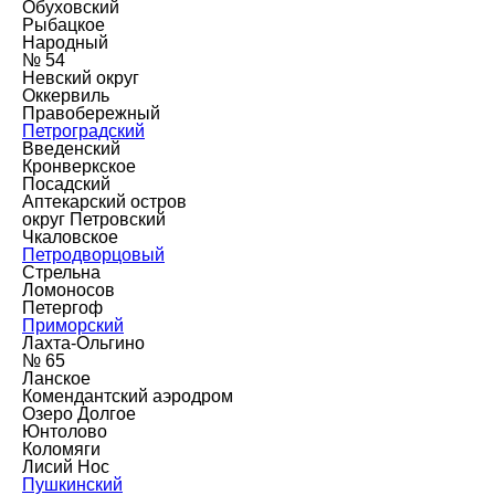
Обуховский
Рыбацкое
Народный
№ 54
Невский округ
Оккервиль
Правобережный
Петроградский
Введенский
Кронверкское
Посадский
Аптекарский остров
округ Петровский
Чкаловское
Петродворцовый
Стрельна
Ломоносов
Петергоф
Приморский
Лахта-Ольгино
№ 65
Ланское
Комендантский аэродром
Озеро Долгое
Юнтолово
Коломяги
Лисий Нос
Пушкинский