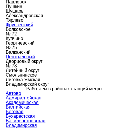
Павловск
Пушкин
Шушары
Александровская
Тярлево
Фрунзенский
Волковское
№ 72
Купчино
Георгиевский
№ 75
Балканский
Центральный
Дворцовый округ
№ 78
Литейный округ
Смольнинское
Лиговка-Ямская
Владимирский округ
Работаем в районах станций метро
Автово
Адмиралтейская
Академическая
Балтийская
Беговая
Бухарестская
Василеостровская
Владимирская