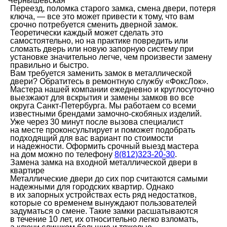
Чернышевская
Переезд, поломка старого замка, смена двери, потеря
ключа, — все это может привести к тому, что вам
срочно потребуется сменить дверной замок.
Теоретически каждый может сделать это
самостоятельно, но на практике повредить или
сломать дверь или новую запорную систему при
установке значительно легче, чем произвести замену
правильно и быстро.
Вам требуется заменить замок в металлической
двери? Обратитесь в ремонтную службу «ФоксЛок».
Мастера нашей компании ежедневно и круглосуточно
выезжают для вскрытия и замены замков во все
округа Санкт-Петербурга. Мы работаем со всеми
известными брендами замочно-скобяных изделий.
Уже через 30 минут после вызова специалист
на месте проконсультирует и поможет подобрать
подходящий для вас вариант по стоимости
и надежности. Оформить срочный выезд мастера
на дом можно по телефону
8(812)323-20-30
.
Замена замка на входной металлической двери в
квартире
Металлические двери до сих пор считаются самыми
надежными для городских квартир. Однако
в их запорных устройствах есть ряд недостатков,
которые со временем вынуждают пользователей
задуматься о смене. Такие замки расшатываются
в течение 10 лет, их относительно легко взломать,