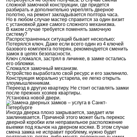
сложной замочной конструкции, где придется
разбирать и дополнительно укреплять дверное
полотно, на ремонт закладывается полтора часа.
Но в любом случае мастер справится за один визит
с установкой даже самого сложного механизма.
В каком случае требуется поменять замочную
систему?
Распространенных ситуаций бывает несколько:
Потерялся ключ. Даже если всего один из 4 ключей
базового комплекта потерян, рекомендуется сменить
замок в целях безопасности.
Ключ сломался, застрял в личинке, в замке остались
его обломки.
Сломался замочный механизм.
Устройство выработало свой ресурс и его заклинило.
Конструкция морально устарела, ее легко открыть
злоумышленникам.
Переезд в другую квартиру. Не стоит оставлять замки
после прежних хозяев квартиры.
Установка новой двери.
Иногда дверка плохо закрывается, заедает или
заклинивается. Причиной этого может быть перекос
дверной коробки или неправильное расположение
выемки под язычок на дверном косяке. В этом случае
смена замка не исправит проблему, нужно будет
подтягивать петли, либо менять положение выемки