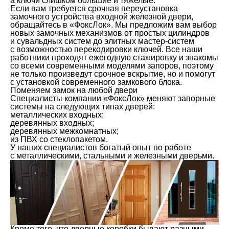
а ключи слишком большие и тяжелые.
Если вам требуется срочная переустановка
замочного устройства входной железной двери,
обращайтесь в «ФоксЛок». Мы предложим вам выбор
новых замочных механизмов от простых цилиндров
и сувальдных систем до элитных мастер-систем
с возможностью перекодировки ключей. Все наши
работники проходят ежегодную стажировку и знакомы
со всеми современными моделями запоров, поэтому
не только произведут срочное вскрытие, но и помогут
с установкой современного замкового блока.
Поменяем замок на любой двери
Специалисты компании «ФоксЛок» меняют запорные
системы на следующих типах дверей:
металлических входных;
деревянных входных;
деревянных межкомнатных;
из ПВХ со стеклопакетом.
У наших специалистов богатый опыт по работе
с металлическими, стальными и железными дверьми.
Кроме того, что дверные коробки бывают разными,