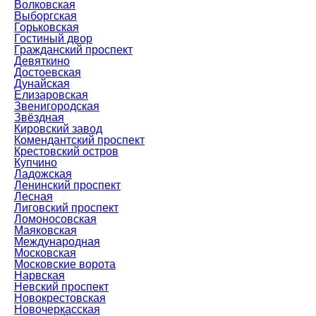
Волковская
Выборгская
Горьковская
Гостиный двор
Гражданский проспект
Девяткино
Достоевская
Дунайская
Елизаровская
Звенигородская
Звёздная
Кировский завод
Комендантский проспект
Крестовский остров
Купчино
Ладожская
Ленинский проспект
Лесная
Лиговский проспект
Ломоносовская
Маяковская
Международная
Московская
Московские ворота
Нарвская
Невский проспект
Новокрестовская
Новочеркасская