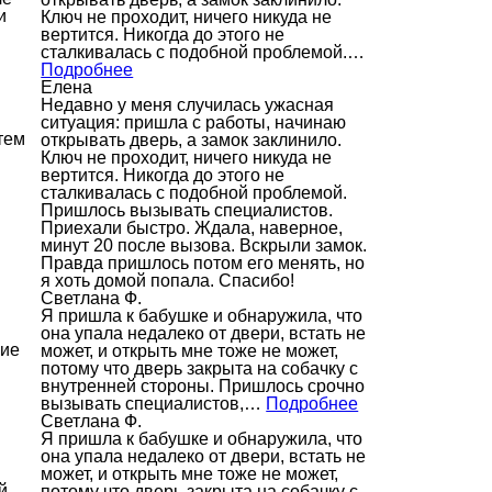
и
Ключ не проходит, ничего никуда не
вертится. Никогда до этого не
сталкивалась с подобной проблемой.…
Подробнее
Елена
Недавно у меня случилась ужасная
ситуация: пришла с работы, начинаю
тем
открывать дверь, а замок заклинило.
Ключ не проходит, ничего никуда не
вертится. Никогда до этого не
сталкивалась с подобной проблемой.
Пришлось вызывать специалистов.
Приехали быстро. Ждала, наверное,
минут 20 после вызова. Вскрыли замок.
Правда пришлось потом его менять, но
я хоть домой попала. Спасибо!
Светлана Ф.
Я пришла к бабушке и обнаружила, что
она упала недалеко от двери, встать не
щие
может, и открыть мне тоже не может,
потому что дверь закрыта на собачку с
внутренней стороны. Пришлось срочно
вызывать специалистов,…
Подробнее
Светлана Ф.
Я пришла к бабушке и обнаружила, что
она упала недалеко от двери, встать не
может, и открыть мне тоже не может,
й
потому что дверь закрыта на собачку с