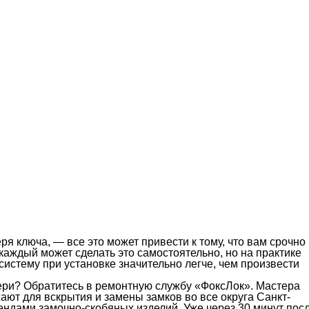
ря ключа, — все это может привести к тому, что вам срочно
каждый может сделать это самостоятельно, но на практике
истему при установке значительно легче, чем произвести
ери? Обратитесь в ремонтную службу «ФоксЛок». Мастера
ют для вскрытия и замены замков во все округа Санкт-
ндами замочно-скобяных изделий. Уже через 30 минут пос