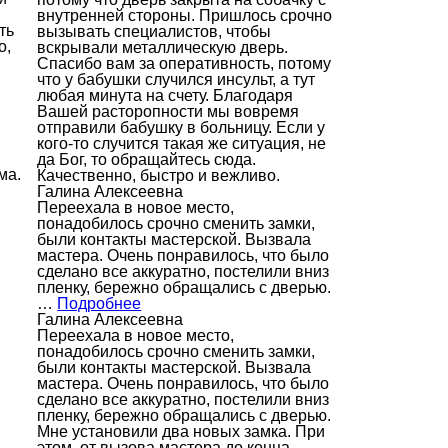
внутренней стороны. Пришлось срочно
ть
вызывать специалистов, чтобы
о,
вскрывали металлическую дверь.
Спасибо вам за оперативность, потому
что у бабушки случился инсульт, а тут
любая минута на счету. Благодаря
Вашей расторопности мы вовремя
отправили бабушку в больницу. Если у
кого-то случится такая же ситуация, не
да Бог, то обращайтесь сюда.
ма.
Качественно, быстро и вежливо.
Галина Алексеевна
Переехала в новое место,
понадобилось срочно сменить замки,
были контакты мастерской. Вызвала
мастера. Очень понравилось, что было
сделано все аккуратно, постелили вниз
пленку, бережно обращались с дверью.
…
Подробнее
Галина Алексеевна
Переехала в новое место,
понадобилось срочно сменить замки,
были контакты мастерской. Вызвала
мастера. Очень понравилось, что было
сделано все аккуратно, постелили вниз
пленку, бережно обращались с дверью.
Мне установили два новых замка. При
этом, от вызова мастера до конца