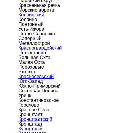
Нарвский округ
Красненькая речка
Морские ворота
Колпинский
Колпино
Понтонный
Усть-Ижора
Петро-Славянка
Сапёрный
Металлострой
Красногвардейский
Полюстрово
Большая Охта
Малая Охта
Пороховые
Ржевка
Красносельский
Юго-Запад
Южно-Приморский
Сосновая Поляна
Урицк
Константиновское
Горелово
Красное Село
Кронштадт
Кронштадтский
Кронштадт
Курортный