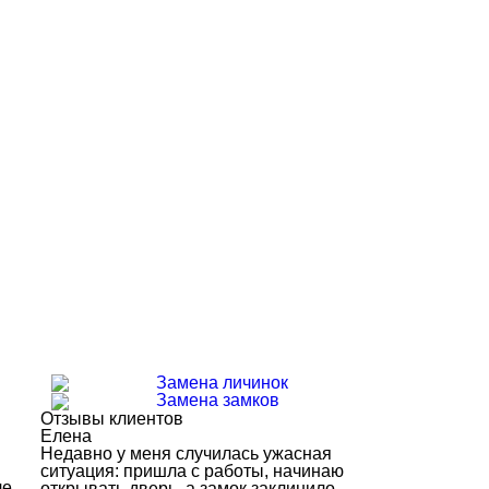
Замена личинок
Замена замков
Отзывы клиентов
Елена
Недавно у меня случилась ужасная
ситуация: пришла с работы, начинаю
ле
открывать дверь, а замок заклинило.