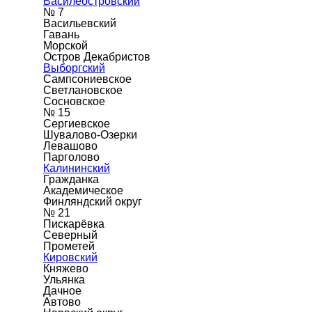
Василеостровский
№ 7
Васильевский
Гавань
Морской
Остров Декабристов
Выборгский
Сампсониевское
Светлановское
Сосновское
№ 15
Сергиевское
Шувалово-Озерки
Левашово
Парголово
Калининский
Гражданка
Академическое
Финляндский округ
№ 21
Пискарёвка
Северный
Прометей
Кировский
Княжево
Ульянка
Дачное
Автово