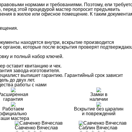
правовыми нормами и требованиями. Поэтому, ели требует
о, перед этой процедурой мастер попросит предъявить
вения в жилое или офисное помещение. К таким документа
мещения.
документы находятся внутри, вскрытие производится
х органов, которые после вскрытия проверят подтверждаю
овку и полный набор ключей.
р оставит квитанцию и чек.
антия завода-изготовителя.
ециалист выпишет гарантию. Гарантийный срок зависит
ель до двух лет.
ества работы с нами
Расширенная
Замки в
гарантия
наличии
Работаем
Вскрытие без царапин
официально
и повреждений
аши мастера
Савченко Вячеслав
Саблин Вячеслав