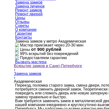
Замена замков
Замена личинок
Ремонт замков
Ремонт дверей
Цены
Отзывы
Советы
О компании
Гарантии
Контакты
Замена замков у метро Академическая
Мастер приезжает через 20-30 мин
от 900 рублей
Цены
99% вскрытий без повреждений
Предоставляем гарантию
Вызвать мастера
Вскрытие замков в Санкт-Петербурге
›
Замена замков
›
Академическая
Переезд, поломка старого замка, смена двери, поте
потребуется сменить дверной замок. Теоретически 
повредить или сломать дверь или новую запорную с
замену правильно и быстро.
Вам требуется заменить замок в металлической дв
нашей компании ежедневно и круглосуточно выезжа
Петербурга. Мы работаем со всеми известными бре