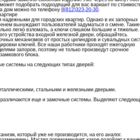
оможет подобрать подходящий для вас вариант по стоимост
на дом можно по телефону
8(812)323-20-30
.
вартире
 надежными для городских квартир. Однако в их запорных
еменем вынуждают пользователей задуматься о смене. Такие
ельно легко взломать, а ключи слишком большие и тяжелые.
ого устройства входной железной двери, обращайтесь
очных механизмов от простых цилиндров и сувальдных сис
дировки ключей. Все наши работники проходят ежегодную
елями запоров, поэтому не только произведут срочное
замкового блока.
е системы на следующих типах дверей:
металлическими, стальными и железными дверьми.
, различаются еще и замочные системы. Выделяют следую
низм, который уже не производится, на его аналог.
озаменяемы. Мастер порекомендует, какое подойдет к ваше