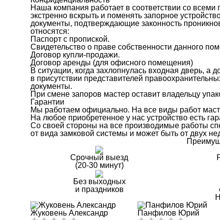
Наша компания работает в соответствии со всеми 
экстренно вскрыть и поменять запорное устройств
документы, подтверждающие законность проникно
относятся:
Паспорт с пропиской.
Свидетельство о праве собственности данного по
Договор купли-продажи.
Договор аренды (для офисного помещения)
В ситуации, когда захлопнулась входная дверь, а 
в присутствии представителей правоохранительны
документы.
При смене запоров мастер оставит владельцу упак
Гарантии
Мы работаем официально. На все виды работ масте
На любое приобретенное у нас устройство есть гар
Со своей стороны на все производимые работы сп
от вида замковой системы и может быть от двух нед
Преимущ
Срочный выезд
(20-30 минут)
Без выходных
и праздников
Н
Жуковень Александр
Панфилов Юрий