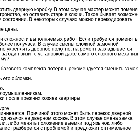
ортить дверную коробку. В этом случае мастер может поменя
тройство, но оставить старые ключи. Такое бывает возможн
ем состоянии. В некоторых случаях можно перекодировать
ые цены.
и сложности выполняемых работ. Если требуется поменять
 более получаса. В случае смены сложной замочной
ьно укреплять дверное полотно, на ремонт закладывается
 за один визит с установкой даже самого сложного механиз
ему?
 базового комплекта потерян, рекомендуется сменить замок
ь его обломки.
о.
 злоумышленникам.
мки после прежних хозяев квартиры.
линивается. Причиной этого может быть перекос дверной
д язычок на дверном косяке. В этом случае смена замка
тли, либо менять положение выемки под язычок, либо
лист разберется с проблемой и предложит оптимальное