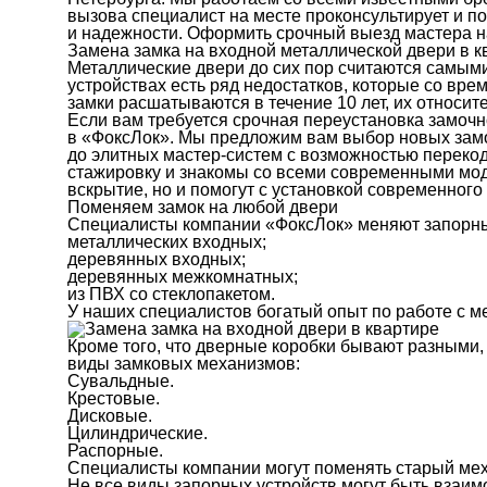
вызова специалист на месте проконсультирует и п
и надежности. Оформить срочный выезд мастера 
Замена замка на входной металлической двери в к
Металлические двери до сих пор считаются самыми
устройствах есть ряд недостатков, которые со вр
замки расшатываются в течение 10 лет, их относит
Если вам требуется срочная переустановка замочн
в «ФоксЛок». Мы предложим вам выбор новых зам
до элитных мастер-систем с возможностью переко
стажировку и знакомы со всеми современными мод
вскрытие, но и помогут с установкой современного 
Поменяем замок на любой двери
Специалисты компании «ФоксЛок» меняют запорны
металлических входных;
деревянных входных;
деревянных межкомнатных;
из ПВХ со стеклопакетом.
У наших специалистов богатый опыт по работе с 
Кроме того, что дверные коробки бывают разными
виды замковых механизмов:
Сувальдные.
Крестовые.
Дисковые.
Цилиндрические.
Распорные.
Специалисты компании могут поменять старый меха
Не все виды запорных устройств могут быть взаим