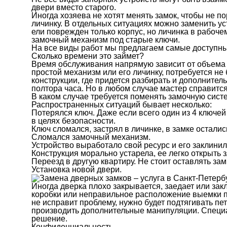
двери вместо старого.
Иногда хозяева не хотят менять замок, чтобы не п
личинку. В отдельных ситуациях можно заменить ус
ели поврежден только корпус, но личинка в рабоч
замочный механизм под старые ключи.
На все виды работ мы предлагаем самые доступн
Сколько времени это займет?
Время обслуживания напрямую зависит от объема 
простой механизм или его личинку, потребуется не
конструкции, где придется разбирать и дополнител
полтора часа. Но в любом случае мастер справится
В каком случае требуется поменять замочную сист
Распространенных ситуаций бывает несколько:
Потерялся ключ. Даже если всего один из 4 ключей
в целях безопасности.
Ключ сломался, застрял в личинке, в замке осталис
Сломался замочный механизм.
Устройство выработало свой ресурс и его заклинил
Конструкция морально устарела, ее легко открыть
Переезд в другую квартиру. Не стоит оставлять за
Установка новой двери.
Иногда дверка плохо закрывается, заедает или зак
коробки или неправильное расположение выемки по
не исправит проблему, нужно будет подтягивать пе
производить дополнительные манипуляции. Специа
решение.
Конфиденциальность