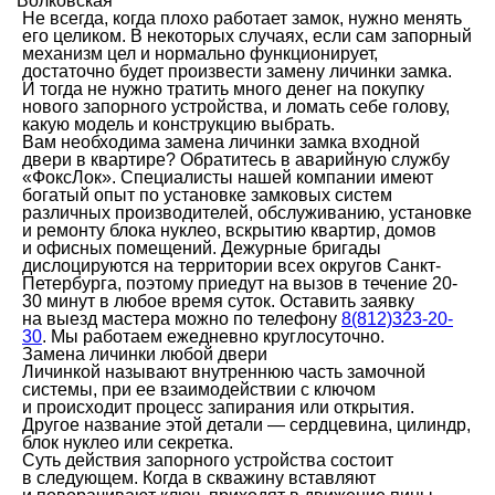
Волковская
Не всегда, когда плохо работает замок, нужно менять
его целиком. В некоторых случаях, если сам запорный
механизм цел и нормально функционирует,
достаточно будет произвести замену личинки замка.
И тогда не нужно тратить много денег на покупку
нового запорного устройства, и ломать себе голову,
какую модель и конструкцию выбрать.
Вам необходима замена личинки замка входной
двери в квартире? Обратитесь в аварийную службу
«ФоксЛок». Специалисты нашей компании имеют
богатый опыт по установке замковых систем
различных производителей, обслуживанию, установке
и ремонту блока нуклео, вскрытию квартир, домов
и офисных помещений. Дежурные бригады
дислоцируются на территории всех округов Санкт-
Петербурга, поэтому приедут на вызов в течение 20-
30 минут в любое время суток. Оставить заявку
на выезд мастера можно по телефону
8(812)323-20-
30
. Мы работаем ежедневно круглосуточно.
Замена личинки любой двери
Личинкой называют внутреннюю часть замочной
системы, при ее взаимодействии с ключом
и происходит процесс запирания или открытия.
Другое название этой детали — сердцевина, цилиндр,
блок нуклео или секретка.
Суть действия запорного устройства состоит
в следующем. Когда в скважину вставляют