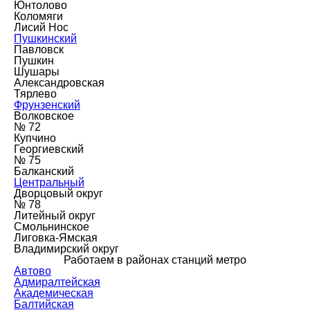
Юнтолово
Коломяги
Лисий Нос
Пушкинский
Павловск
Пушкин
Шушары
Александровская
Тярлево
Фрунзенский
Волковское
№ 72
Купчино
Георгиевский
№ 75
Балканский
Центральный
Дворцовый округ
№ 78
Литейный округ
Смольнинское
Лиговка-Ямская
Владимирский округ
Работаем в районах станций метро
Автово
Адмиралтейская
Академическая
Балтийская