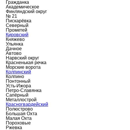
Гражданка
Академическое
Финляндский округ
№ 21
Пискарёвка
Северный
Прометей
Кировский
Княжево
Ульянка
Дачное
Автово
Нарвский округ
Красненькая речка
Морские ворота
Колпинский
Колпино
Понтонный
Усть-Ижора
Петро-Славянка
Сапёрный
Металлострой
Красногвардейский
Полюстрово
Большая Охта
Малая Охта
Пороховые
Ржевка