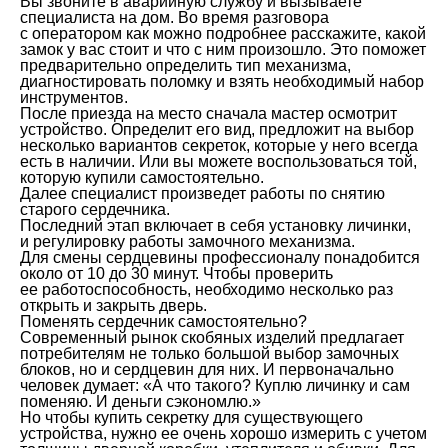
Вы звоните в аварийную службу и вызываете
специалиста на дом. Во время разговора
с оператором как можно подробнее расскажите, какой
замок у вас стоит и что с ним произошло. Это поможет
предварительно определить тип механизма,
диагностировать поломку и взять необходимый набор
инструментов.
После приезда на место сначала мастер осмотрит
устройство. Определит его вид, предложит на выбор
несколько вариантов секреток, которые у него всегда
есть в наличии. Или вы можете воспользоваться той,
которую купили самостоятельно.
Далее специалист произведет работы по снятию
старого сердечника.
Последний этап включает в себя установку личинки,
и регулировку работы замочного механизма.
Для смены сердцевины профессионалу понадобится
около от 10 до 30 минут. Чтобы проверить
ее работоспособность, необходимо несколько раз
открыть и закрыть дверь.
Поменять сердечник самостоятельно?
Современный рынок скобяных изделий предлагает
потребителям не только большой выбор замочных
блоков, но и сердцевин для них. И первоначально
человек думает: «А что такого? Куплю личинку и сам
поменяю. И деньги сэкономлю.»
Но чтобы купить секретку для существующего
устройства, нужно ее очень хорошо измерить с учетом