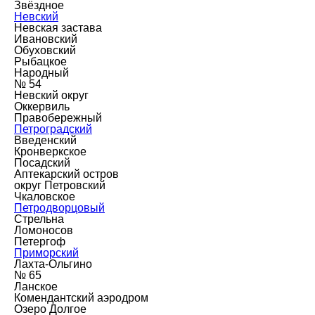
Звёздное
Невский
Невская застава
Ивановский
Обуховский
Рыбацкое
Народный
№ 54
Невский округ
Оккервиль
Правобережный
Петроградский
Введенский
Кронверкское
Посадский
Аптекарский остров
округ Петровский
Чкаловское
Петродворцовый
Стрельна
Ломоносов
Петергоф
Приморский
Лахта-Ольгино
№ 65
Ланское
Комендантский аэродром
Озеро Долгое