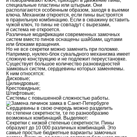
и поворачивают ключ, приходят в движение пины,
специальные пластины или штырьки. Они
располагаются особенным образом, заходя в выемки
ключа. Механизм откроется, если пины выстроятся
в правильную комбинацию. Если в скважину вставить
чужой ключ, то пины не совпадут с вырезами,
и система не откроется.
Различные модификации современных замочных
систем вместо пинов оснащены шайбами, щупами
или блоками вращения.
Но не все секретки можно заменить при поломке.
Например, нуклео-блок сувальдного механизма имеет
сложную конструкцию и не подлежит переустановке.
Существует большое количество разновидностей
замковых систем, сердцевины которых заменяемы.
К ним относятся:
Дисковые;
Цилиндровые;
Крестовидные;
Штифтовые;
Системы с повышенной сложностью работы.
Сердцевины в свою очередь можно разделить
по степени секретности, т.е по разнообразию
возможных комбинаций. Выделяют:
Секретки с низкой степенью секретности. Пины
образуют до 10 000 различных комбинаций. Это
самые простые бюджетные варианты замочных