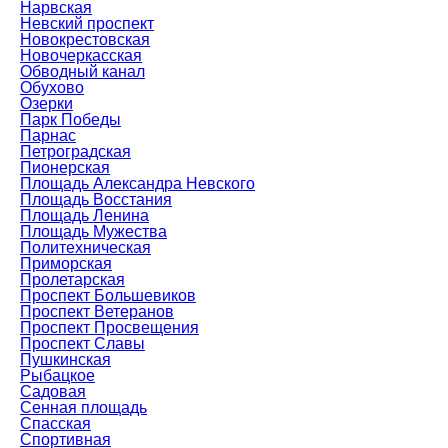
Нарвская
Невский проспект
Новокрестовская
Новочеркасская
Обводный канал
Обухово
Озерки
Парк Победы
Парнас
Петроградская
Пионерская
Площадь Александра Невского
Площадь Восстания
Площадь Ленина
Площадь Мужества
Политехническая
Приморская
Пролетарская
Проспект Большевиков
Проспект Ветеранов
Проспект Просвещения
Проспект Славы
Пушкинская
Рыбацкое
Садовая
Сенная площадь
Спасская
Спортивная