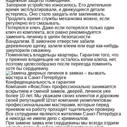
надежной защиты помещения.
Запорное устройство износилось. Его длительное
время эксплуатировали, и движущиеся детали
истерлись. Оно стало заедать или заклинивать.
Продлить время службы механизма можно, если
регулярно его смазывать.
Потерялся ключ. Даже если потерялся только один
ключ из комплекта, все равно рекомендуется
заменить личинку в целях безопасности.
Вандализм. В замочное отверстие забили
деревянную щепку, залили клеем или еще как-нибудь
закупорили скважину.
Поменялись владельцы квартиры. Гарантии того, что
у прежних владельцев не осталось копии ключа, нет,
поэтому целесообразно после переезда поменять
хотя бы сердцевину.
Конфиденциальность и гарантия
Компания «ФоксЛок» профессионально занимается
вскрытием и сменой замков, дверей, личинок уже
более 10 лет. Мы уважаем своих клиентов и дорожим
своей репутацией! Штат компании укомплектован
профессиональными мастерами, которые перед
приемом на работу проходят тщательную проверку.
Все сотрудники являются жителями Санкт-Петербурга
и никогда не имели дело с криминалом.
При замене замка или сердцевины мы всегда отдаем