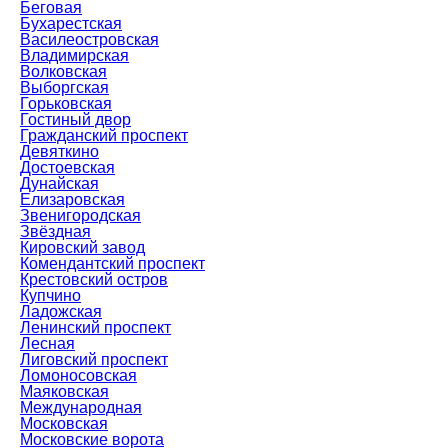
Беговая
Бухарестская
Василеостровская
Владимирская
Волковская
Выборгская
Горьковская
Гостиный двор
Гражданский проспект
Девяткино
Достоевская
Дунайская
Елизаровская
Звенигородская
Звёздная
Кировский завод
Комендантский проспект
Крестовский остров
Купчино
Ладожская
Ленинский проспект
Лесная
Лиговский проспект
Ломоносовская
Маяковская
Международная
Московская
Московские ворота