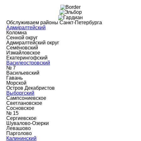
Обслуживаем районы Санкт-Петербурга
Адмиралтейский
Коломна
Сенной округ
Адмиралтейский округ
Семёновский
Измайловское
Екатерингофский
Василеостровский
№ 7
Васильевский
Гавань
Морской
Остров Декабристов
Выборгский
Сампсониевское
Светлановское
Сосновское
№ 15
Сергиевское
Шувалово-Озерки
Левашово
Парголово
Калининский