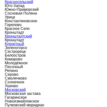
Красносельский
Юго-Запад
Южно-Приморский
Сосновая Поляна
Урицк
Константиновское
Горелово
Красное Село
Кронштадт
Кронштадтский
Кронштадт
Курортный
Зеленогорск
Сестрорецк
Белоостров
Комарово
Молодёжное
Песочный
Репино
Серово
Смолячково
Солнечное
Ушково
Московский
Московская застава
Гагаринское
Новоизмайловское
Пулковский меридиан