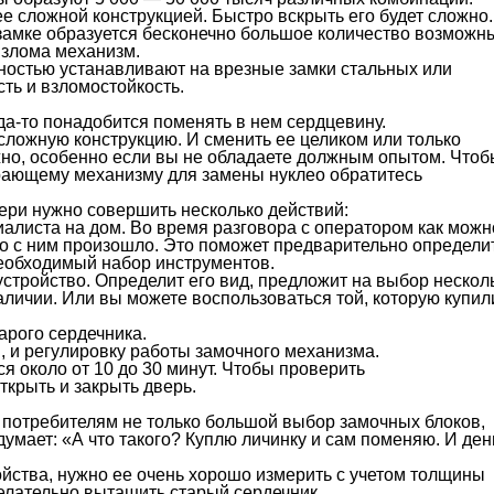
е сложной конструкцией. Быстро вскрыть его будет сложно.
 замке образуется бесконечно большое количество возможн
взлома механизм.
ностью устанавливают на врезные замки стальных или
ть и взломостойкость.
да-то понадобится поменять в нем сердцевину.
ожную конструкцию. И сменить ее целиком или только
жно, особенно если вы не обладаете должным опытом. Чтоб
ирающему механизму для замены нуклео обратитесь
ери нужно совершить несколько действий:
алиста на дом. Во время разговора с оператором как можн
что с ним произошло. Это поможет предварительно определи
необходимый набор инструментов.
устройство. Определит его вид, предложит на выбор нескол
наличии. Или вы можете воспользоваться той, которую купил
арого сердечника.
, и регулировку работы замочного механизма.
 около от 10 до 30 минут. Чтобы проверить
ткрыть и закрыть дверь.
потребителям не только большой выбор замочных блоков,
думает: «А что такого? Куплю личинку и сам поменяю. И ден
ойства, нужно ее очень хорошо измерить с учетом толщины
желательно вытащить старый сердечник.