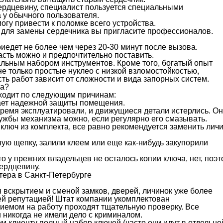
сердцевину, специалист пользуется специальными
 у обычного пользователя.
гу привести к поломке всего устройства.
и для замены сердечника вы пригласите профессионалов.
едет не более чем через 20-30 минут после вызова.
асть можно и предпочтительно поставить.
льным набором инструментов. Кроме того, богатый опыт
е только простые нуклео с низкой взломостойкостью,
ть работ зависит от сложности и вида запорных систем.
ка?
сходит по следующим причинам:
ает надежной защиты помещения.
время эксплуатировали, и движущиеся детали истерлись. О
лужбы механизма можно, если регулярно его смазывать.
ключ из комплекта, все равно рекомендуется заменить лич
ую щепку, залили клеем или еще как-нибудь закупорили
о у прежних владельцев не осталось копии ключа, нет, поэ
ердцевину.
вскрытием и сменой замков, дверей, личинок уже более
ей репутацией! Штат компании укомплектован
емом на работу проходят тщательную проверку. Все
 никогда не имели дело с криминалом.
м клиенту полный набор ключей (часто они идут в отдельно