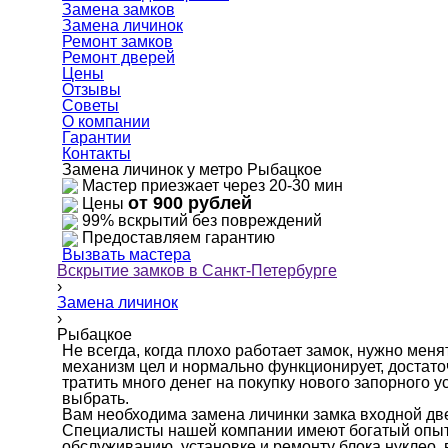
Замена замков
Замена личинок
Ремонт замков
Ремонт дверей
Цены
Отзывы
Советы
О компании
Гарантии
Контакты
Замена личинок у метро Рыбацкое
Мастер приезжает через 20-30 мин
от 900 рублей
Цены
99% вскрытий без повреждений
Предоставляем гарантию
Вызвать мастера
Вскрытие замков в Санкт-Петербурге
›
Замена личинок
›
Рыбацкое
Не всегда, когда плохо работает замок, нужно меня
механизм цел и нормально функционирует, достаточ
тратить много денег на покупку нового запорного у
выбрать.
Вам необходима замена личинки замка входной дв
Специалисты нашей компании имеют богатый опыт 
обслуживанию, установке и ремонту блока нуклео