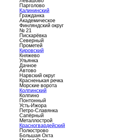
Левашово
Парголово
Калининский
Гражданка
Академическое
Финляндский округ
№ 21
Пискарёвка
Северный
Прометей
Кировский
Княжево
Ульянка
Дачное
Автово
Нарвский округ
Красненькая речка
Морские ворота
Колпинский
Колпино
Понтонный
Усть-Ижора
Петро-Славянка
Сапёрный
Металлострой
Красногвардейский
Полюстрово
Большая Охта