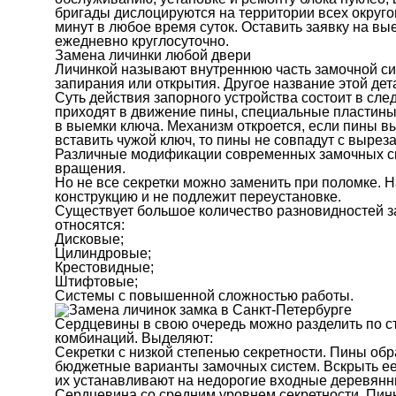
бригады дислоцируются на территории всех округов
минут в любое время суток. Оставить заявку на в
ежедневно круглосуточно.
Замена личинки любой двери
Личинкой называют внутреннюю часть замочной си
запирания или открытия. Другое название этой дет
Суть действия запорного устройства состоит в сл
приходят в движение пины, специальные пластины
в выемки ключа. Механизм откроется, если пины в
вставить чужой ключ, то пины не совпадут с выреза
Различные модификации современных замочных с
вращения.
Но не все секретки можно заменить при поломке. 
конструкцию и не подлежит переустановке.
Существует большое количество разновидностей з
относятся:
Дисковые;
Цилиндровые;
Крестовидные;
Штифтовые;
Системы с повышенной сложностью работы.
Сердцевины в свою очередь можно разделить по ст
комбинаций. Выделяют:
Секретки с низкой степенью секретности. Пины об
бюджетные варианты замочных систем. Вскрыть ее 
их устанавливают на недорогие входные деревянн
Сердцевина со средним уровнем секретности. Пин