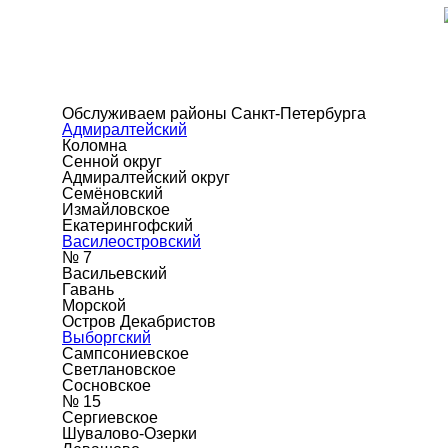
Обслуживаем районы Санкт-Петербурга
Адмиралтейский
Коломна
Сенной округ
Адмиралтейский округ
Семёновский
Измайловское
Екатерингофский
Василеостровский
№ 7
Васильевский
Гавань
Морской
Остров Декабристов
Выборгский
Сампсониевское
Светлановское
Сосновское
№ 15
Сергиевское
Шувалово-Озерки