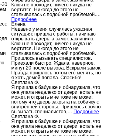
-30
Ключ не проходит, ничего никуда не
аем
вертится. Никогда до этого не
сталкивалась с подобной проблемой.…
Подробнее
есс
Елена
Недавно у меня случилась ужасная
ситуация: пришла с работы, начинаю
одя
открывать дверь, а замок заклинило.
Ключ не проходит, ничего никуда не
вертится. Никогда до этого не
ами
сталкивалась с подобной проблемой.
Пришлось вызывать специалистов.
ую
Приехали быстро. Ждала, наверное,
минут 20 после вызова. Вскрыли замок.
Правда пришлось потом его менять, но
я хоть домой попала. Спасибо!
Светлана Ф.
Я пришла к бабушке и обнаружила, что
она упала недалеко от двери, встать не
может, и открыть мне тоже не может,
потому что дверь закрыта на собачку с
внутренней стороны. Пришлось срочно
вызывать специалистов,…
Подробнее
Светлана Ф.
е
Я пришла к бабушке и обнаружила, что
она упала недалеко от двери, встать не
может, и открыть мне тоже не может,
потому что дверь закрыта на собачку с