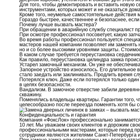
Для того, чтобы демонтировать и вставить новую 
инструментами, которых может и не оказаться дома
Кроме того, неумелые самостоятельные действия мо
Гораздо быстрее, качественнее и безопаснее, есл
Почему лучше вызвать мастера?
При обращении в аварийную службу специалист при
При осмотре профессионал посоветует, какую запч
Во время работы профессионал пользуется специа
мастеров нашей компании позволяет им заменять н
но и со более высокими уровнями защиты. Стоимос
В каком случае требуется переустановка сердечни
Как правило, переустановка цилиндра замка прои
Устарел замочный механизм. Он уже не обеспечив
Запорное устройство износилось. Его длительное 
стало заедать или заклинивать. Продлить время с
Потерялся ключ. Даже если потерялся только один 
в целях безопасности.
Вандализм. В замочное отверстие забили деревянн
скважину.
Поменялись владельцы квартиры. Гарантии того, чт
целесообразно после переезда поменять хотя бы с
Конфиденциальность и гарантия
Компания «ФоксЛок» профессионально занимается 
10 лет. Мы уважаем своих клиентов и дорожим сво
профессиональными мастерами, которые перед при
сотрудники являются жителями Санкт-Петербурга и
При замене замка или сердцевины мы всегда отдае