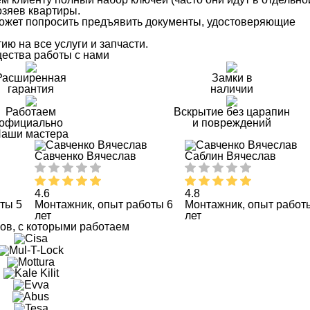
озяев квартиры.
 может попросить предъявить документы, удостоверяющие
ю на все услуги и запчасти.
ества работы с нами
Расширенная
Замки в
гарантия
наличии
Работаем
Вскрытие без царапин
официально
и повреждений
аши мастера
Савченко Вячеслав
Саблин Вячеслав
4.6
4.8
ты 5
Монтажник, опыт работы 6
Монтажник, опыт работ
лет
лет
ов, с которыми работаем