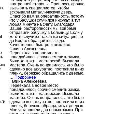
внутренней стороны. Пришлось срочно
ых
вызывать специалистов, чтобы
вскрывали металлическую дверь.
Спасибо вам за оперативность, потому
что у бабушки случился инсульт, а тут
любая минута на счету. Благодаря
Вашей расторопности мы вовремя
отправили бабушку в больницу. Если у
ы
кого-то случится такая же ситуация, не
да Бог, то обращайтесь сюда.
Качественно, быстро и вежливо.
Галина Алексеевна
о
Переехала в новое место,
ть
понадобилось срочно сменить замки,
были контакты мастерской. Вызвала
ько
мастера. Очень понравилось, что было
и
сделано все аккуратно, постелили вниз
пленку, бережно обращались с дверью.
…
Подробнее
Галина Алексеевна
Переехала в новое место,
понадобилось срочно сменить замки,
были контакты мастерской. Вызвала
мастера. Очень понравилось, что было
ьги
сделано все аккуратно, постелили вниз
пленку, бережно обращались с дверью.
Мне установили два новых замка. При
этом, от вызова мастера до конца