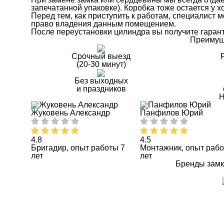
запечатанной упаковке). Коробка тоже остается у х
Перед тем, как приступить к работам, специалист
право владения данным помещением.
После переустановки цилиндра вы получите гаранти
Преимущ
Срочный выезд
(20-30 минут)
Без выходных
и праздников
Н
Жуковень Александр
Панфилов Юрий
4.8
4.5
Бригадир, опыт работы 7
Монтажник, опыт рабо
лет
лет
Бренды замк