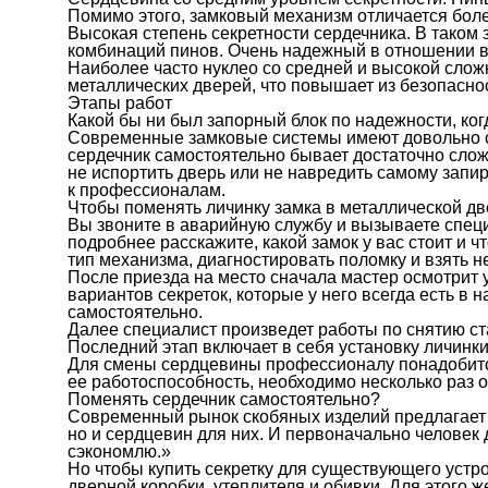
Помимо этого, замковый механизм отличается боле
Высокая степень секретности сердечника. В таком
комбинаций пинов. Очень надежный в отношении 
Наиболее часто нуклео со средней и высокой слож
металлических дверей, что повышает из безопаснос
Этапы работ
Какой бы ни был запорный блок по надежности, ког
Современные замковые системы имеют довольно сл
сердечник самостоятельно бывает достаточно сло
не испортить дверь или не навредить самому зап
к профессионалам.
Чтобы поменять личинку замка в металлической дв
Вы звоните в аварийную службу и вызываете специ
подробнее расскажите, какой замок у вас стоит и 
тип механизма, диагностировать поломку и взять 
После приезда на место сначала мастер осмотрит 
вариантов секреток, которые у него всегда есть в 
самостоятельно.
Далее специалист произведет работы по снятию ст
Последний этап включает в себя установку личинки
Для смены сердцевины профессионалу понадобится
ее работоспособность, необходимо несколько раз о
Поменять сердечник самостоятельно?
Современный рынок скобяных изделий предлагает 
но и сердцевин для них. И первоначально человек 
сэкономлю.»
Но чтобы купить секретку для существующего устр
дверной коробки, утеплителя и обивки. Для этого 