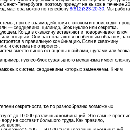
 Санкт-Петербурга, поэтому приедут на вызов в течение 20
ыезд мастера можно по телефону
8(812)323-20-30
. Мы работ
стемы, при ее взаимодействии с ключом и происходит проц
али — сердцевина, цилиндр, блок нуклео или секретка.
едующем. Когда в скважину вставляют и поворачивают ключ,
 или штырьки. Они располагаются особенным образом, зах
ыстроятся в правильную комбинацию. Если в скважину
ми, и система не откроется.
истем вместо пинов оснащены шайбами, щупами или блок
Например, нуклео-блок сувальдного механизма имеет сложн
амковых систем, сердцевины которых заменяемы. К ним
епени секретности, т.е по разнообразию возможных
разуют до 10 000 различных комбинаций. Это самые просты
вору не составит большого труда. Как правило,
ые двери.
ы образуют 5 000 — 50 000 тысяч различных комбинаций.