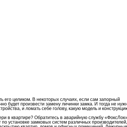
ть его целиком. В некоторых случаях, если сам запорный
но будет произвести замену личинки замка. И тогда не нуж
стройства, и ломать себе голову, какую модель и конструкци
ери в квартире? Обратитесь в аварийную службу «ФоксЛок»
по установке замковых систем различных производителей
, вскрытию квартир, домов и офисных помещений. Дежурны