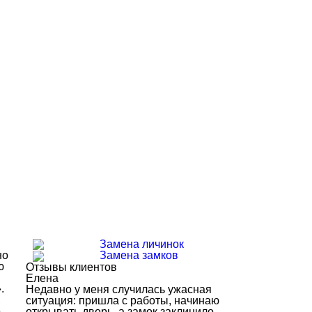
Замена личинок
но
Замена замков
ю
Отзывы клиентов
Елена
.
Недавно у меня случилась ужасная
,
ситуация: пришла с работы, начинаю
е
открывать дверь, а замок заклинило.