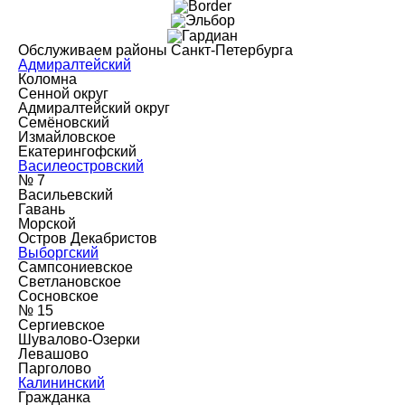
Обслуживаем районы Санкт-Петербурга
Адмиралтейский
Коломна
Сенной округ
Адмиралтейский округ
Семёновский
Измайловское
Екатерингофский
Василеостровский
№ 7
Васильевский
Гавань
Морской
Остров Декабристов
Выборгский
Сампсониевское
Светлановское
Сосновское
№ 15
Сергиевское
Шувалово-Озерки
Левашово
Парголово
Калининский
Гражданка