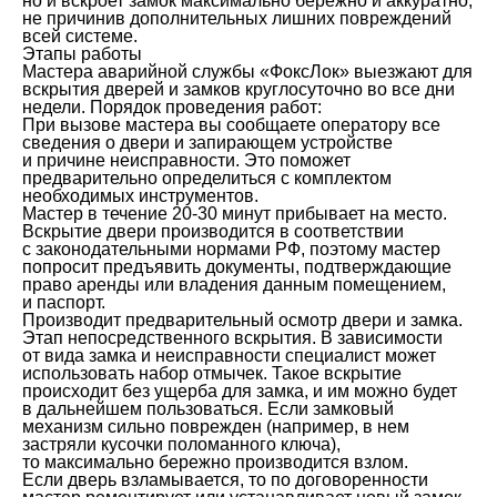
но и вскроет замок максимально бережно и аккуратно,
не причинив дополнительных лишних повреждений
всей системе.
Этапы работы
Мастера аварийной службы «ФоксЛок» выезжают для
вскрытия дверей и замков круглосуточно во все дни
недели. Порядок проведения работ:
При вызове мастера вы сообщаете оператору все
сведения о двери и запирающем устройстве
и причине неисправности. Это поможет
предварительно определиться с комплектом
необходимых инструментов.
Мастер в течение 20-30 минут прибывает на место.
Вскрытие двери производится в соответствии
с законодательными нормами РФ, поэтому мастер
попросит предъявить документы, подтверждающие
право аренды или владения данным помещением,
и паспорт.
Производит предварительный осмотр двери и замка.
Этап непосредственного вскрытия. В зависимости
от вида замка и неисправности специалист может
использовать набор отмычек. Такое вскрытие
происходит без ущерба для замка, и им можно будет
в дальнейшем пользоваться. Если замковый
механизм сильно поврежден (например, в нем
застряли кусочки поломанного ключа),
то максимально бережно производится взлом.
Если дверь взламывается, то по договоренности