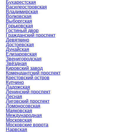
Бухарестская
Василеостровская
Владимирская
Волковская
Выборгская
Горьковская
Гостиный двор
Гражданский проспект
Девяткино
Достоевская
Дунайская
Елизаровская
Звенигородская
Звёздная
Кировский завод
Комендантский проспект
Крестовский остров
Купчино
Ладожская
Ленинский проспект
Лесная
Лиговский проспект
Ломоносовская
Маяковская
Международная
Московская
Московские ворота
Нарвская