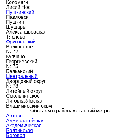
Коломяги
Лисий Нос
Пушкинский
Павловск
Пушкин
Шушары
Александровская
Тярлево
Фрунзенский
Волковское
№ 72
Купчино
Георгиевский
№ 75
Балканский
Центральный
Дворцовый округ
№ 78
Литейный округ
Смольнинское
Лиговка-Ямская
Владимирский округ
Работаем в районах станций метро
Автово
Адмиралтейская
Академическая
Балтийская
Беговая