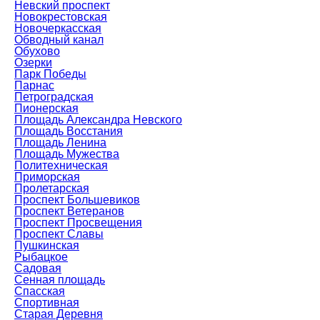
Невский проспект
Новокрестовская
Новочеркасская
Обводный канал
Обухово
Озерки
Парк Победы
Парнас
Петроградская
Пионерская
Площадь Александра Невского
Площадь Восстания
Площадь Ленина
Площадь Мужества
Политехническая
Приморская
Пролетарская
Проспект Большевиков
Проспект Ветеранов
Проспект Просвещения
Проспект Славы
Пушкинская
Рыбацкое
Садовая
Сенная площадь
Спасская
Спортивная
Старая Деревня