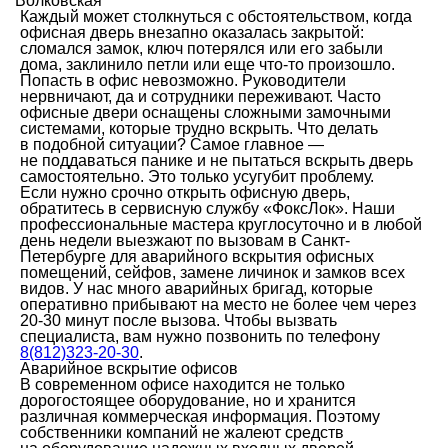
Волковская
Каждый может столкнуться с обстоятельством, когда
офисная дверь внезапно оказалась закрытой:
сломался замок, ключ потерялся или его забыли
дома, заклинило петли или еще что-то произошло.
Попасть в офис невозможно. Руководители
нервничают, да и сотрудники переживают. Часто
офисные двери оснащены сложными замочными
системами, которые трудно вскрыть. Что делать
в подобной ситуации? Самое главное —
не поддаваться панике и не пытаться вскрыть дверь
самостоятельно. Это только усугубит проблему.
Если нужно срочно открыть офисную дверь,
обратитесь в сервисную службу «ФоксЛок». Наши
профессиональные мастера круглосуточно и в любой
день недели выезжают по вызовам в Санкт-
Петербурге для аварийного вскрытия офисных
помещений, сейфов, замене личинок и замков всех
видов. У нас много аварийных бригад, которые
оперативно прибывают на место не более чем через
20-30 минут после вызова. Чтобы вызвать
специалиста, вам нужно позвонить по телефону
8(812)323-20-30
.
Аварийное вскрытие офисов
В современном офисе находится не только
дорогостоящее оборудование, но и хранится
различная коммерческая информация. Поэтому
собственники компаний не жалеют средств