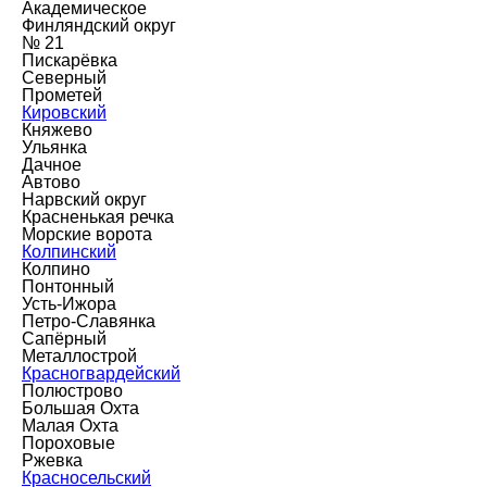
Академическое
Финляндский округ
№ 21
Пискарёвка
Северный
Прометей
Кировский
Княжево
Ульянка
Дачное
Автово
Нарвский округ
Красненькая речка
Морские ворота
Колпинский
Колпино
Понтонный
Усть-Ижора
Петро-Славянка
Сапёрный
Металлострой
Красногвардейский
Полюстрово
Большая Охта
Малая Охта
Пороховые
Ржевка
Красносельский