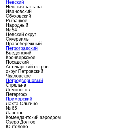
Невский
Невская застава
Ивановский
Обуховский
Рыбацкое
Народный
№ 54
Невский округ
Оккервиль
Правобережный
Петроградский
Введенский
Кронверкское
Посадский
Аптекарский остров
округ Петровский
Чкаловское
Петродворцовый
Стрельна
Ломоносов
Петергоф
Приморский
Лахта-Ольгино
№ 65
Ланское
Комендантский аэродром
Озеро Долгое
Юнтолово