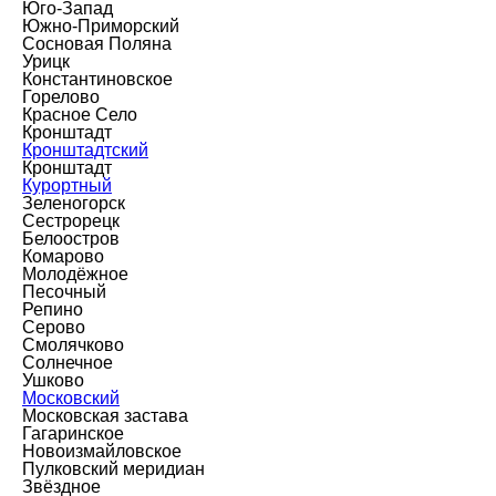
Юго-Запад
Южно-Приморский
Сосновая Поляна
Урицк
Константиновское
Горелово
Красное Село
Кронштадт
Кронштадтский
Кронштадт
Курортный
Зеленогорск
Сестрорецк
Белоостров
Комарово
Молодёжное
Песочный
Репино
Серово
Смолячково
Солнечное
Ушково
Московский
Московская застава
Гагаринское
Новоизмайловское
Пулковский меридиан
Звёздное