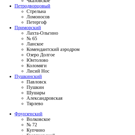
Чкаловское
Петродворцовый
Стрельна
Ломоносов
Петергоф
Приморский
Лахта-Ольгино
№ 65
Ланское
Комендантский аэродром
Озеро Долгое
Юнтолово
Коломяги
Лисий Нос
Пушкинский
Павловск
Пушкин
Шушары
Александровская
Тярлево
Фрунзенский
Волковское
№ 72
Купчино