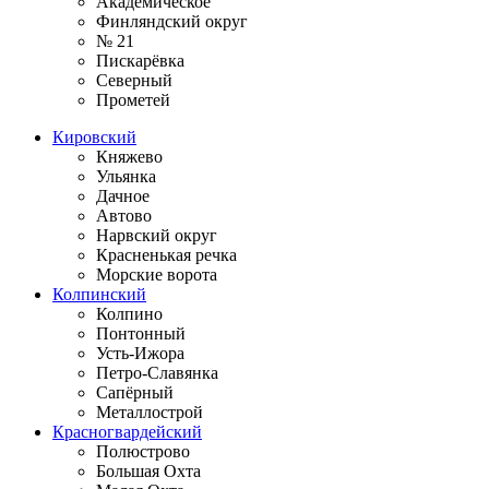
Академическое
Финляндский округ
№ 21
Пискарёвка
Северный
Прометей
Кировский
Княжево
Ульянка
Дачное
Автово
Нарвский округ
Красненькая речка
Морские ворота
Колпинский
Колпино
Понтонный
Усть-Ижора
Петро-Славянка
Сапёрный
Металлострой
Красногвардейский
Полюстрово
Большая Охта