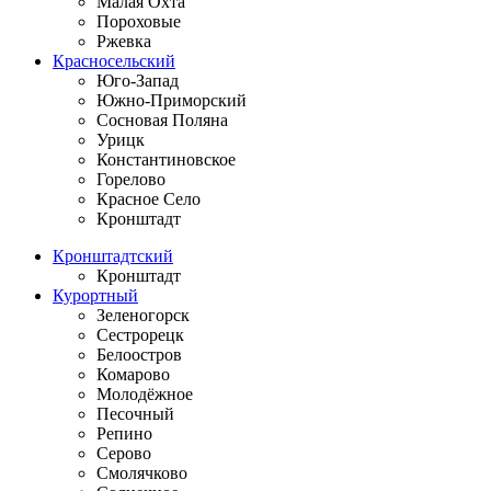
Малая Охта
Пороховые
Ржевка
Красносельский
Юго-Запад
Южно-Приморский
Сосновая Поляна
Урицк
Константиновское
Горелово
Красное Село
Кронштадт
Кронштадтский
Кронштадт
Курортный
Зеленогорск
Сестрорецк
Белоостров
Комарово
Молодёжное
Песочный
Репино
Серово
Смолячково