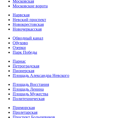
Московская
Московские ворота
Нарвская
Невский проспект
Новокрестовская
Новочеркасская
Обводный канал
Обухово
Озерки
Парк Победы
Парнас
Петроградская
Пионерская
Площадь Александра Невского
Площадь Восстания
Площадь Ленина
Площадь Мужества
Политехническая
Приморская
Пролетарская
Проспект Большевиков