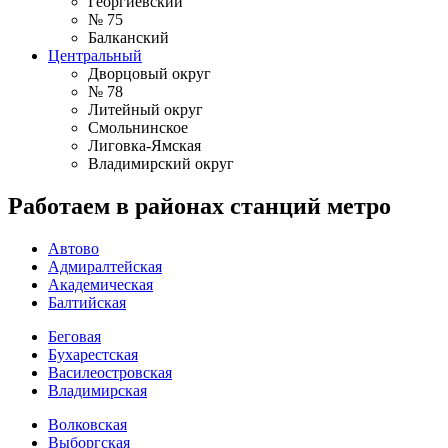
Георгиевский
№ 75
Балканский
Центральный
Дворцовый округ
№ 78
Литейный округ
Смольнинское
Лиговка-Ямская
Владимирский округ
Работаем в районах станций метро
Автово
Адмиралтейская
Академическая
Балтийская
Беговая
Бухарестская
Василеостровская
Владимирская
Волковская
Выборгская