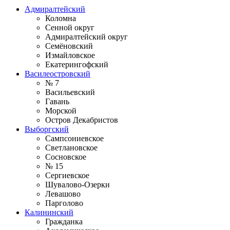
Адмиралтейский
Коломна
Сенной округ
Адмиралтейский округ
Семёновский
Измайловское
Екатерингофский
Василеостровский
№ 7
Васильевский
Гавань
Морской
Остров Декабристов
Выборгский
Сампсониевское
Светлановское
Сосновское
№ 15
Сергиевское
Шувалово-Озерки
Левашово
Парголово
Калининский
Гражданка