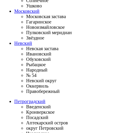
Солнечное
Ушково
Московский
Московская застава
Гагаринское
Новоизмайловское
Пулковский меридиан
Звёздное
Невский
Невская застава
Ивановский
Обуховский
Рыбацкое
Народный
№ 54
Невский округ
Оккервиль
Правобережный
Петроградский
Введенский
Кронверкское
Посадский
Аптекарский остров
округ Петровский