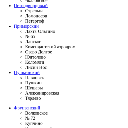
Чкаловское
Петродворцовый
Стрельна
Ломоносов
Петергоф
Приморский
Лахта-Ольгино
№ 65
Ланское
Комендантский аэродром
Озеро Долгое
Юнтолово
Коломяги
Лисий Нос
Пушкинский
Павловск
Пушкин
Шушары
Александровская
Тярлево
Фрунзенский
Волковское
№ 72
Купчино