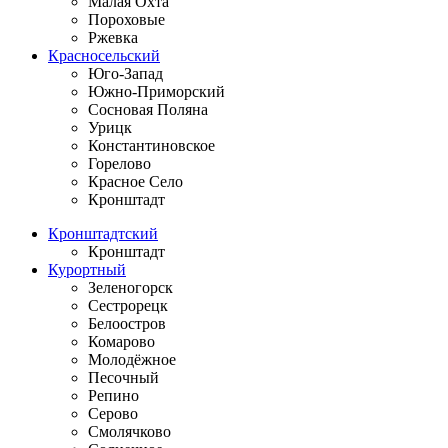
Малая Охта
Пороховые
Ржевка
Красносельский
Юго-Запад
Южно-Приморский
Сосновая Поляна
Урицк
Константиновское
Горелово
Красное Село
Кронштадт
Кронштадтский
Кронштадт
Курортный
Зеленогорск
Сестрорецк
Белоостров
Комарово
Молодёжное
Песочный
Репино
Серово
Смолячково