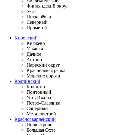
Академическое
Финляндский округ
№ 21
Пискарёвка
Северный
Прометей
Кировский
Княжево
Ульянка
Дачное
Автово
Нарвский округ
Красненькая речка
Морские ворота
Колпинский
Колпино
Понтонный
Усть-Ижора
Петро-Славянка
Сапёрный
Металлострой
Красногвардейский
Полюстрово
Большая Охта