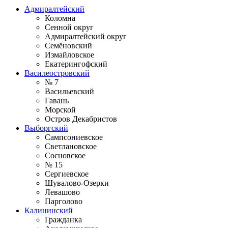
Адмиралтейский
Коломна
Сенной округ
Адмиралтейский округ
Семёновский
Измайловское
Екатерингофский
Василеостровский
№ 7
Васильевский
Гавань
Морской
Остров Декабристов
Выборгский
Сампсониевское
Светлановское
Сосновское
№ 15
Сергиевское
Шувалово-Озерки
Левашово
Парголово
Калининский
Гражданка