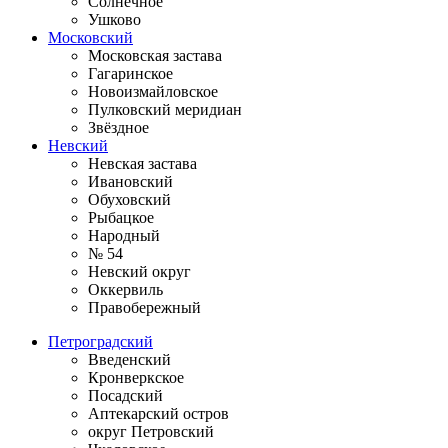
Солнечное
Ушково
Московский
Московская застава
Гагаринское
Новоизмайловское
Пулковский меридиан
Звёздное
Невский
Невская застава
Ивановский
Обуховский
Рыбацкое
Народный
№ 54
Невский округ
Оккервиль
Правобережный
Петроградский
Введенский
Кронверкское
Посадский
Аптекарский остров
округ Петровский