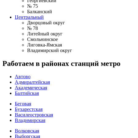
Георгиевский
№ 75
Балканский
Центральный
Дворцовый округ
№ 78
Литейный округ
Смольнинское
Лиговка-Ямская
Владимирский округ
Работаем в районах станций метро
Автово
Адмиралтейская
Академическая
Балтийская
Беговая
Бухарестская
Василеостровская
Владимирская
Волковская
Выборгская