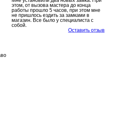
Мне установили два новых замка. При
этом, от вызова мастера до конца
работы прошло 5 часов, при этом мне
не пришлось ездить за замками в
магазин. Все было у специалиста с
собой.
Оставить отзыв
аво