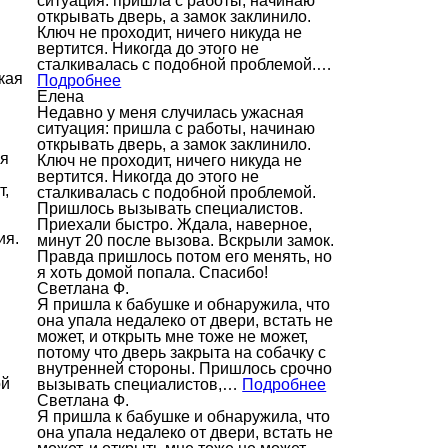
ситуация: пришла с работы, начинаю
открывать дверь, а замок заклинило.
Ключ не проходит, ничего никуда не
вертится. Никогда до этого не
сталкивалась с подобной проблемой.…
кая
Подробнее
Елена
Недавно у меня случилась ужасная
ситуация: пришла с работы, начинаю
открывать дверь, а замок заклинило.
ся
Ключ не проходит, ничего никуда не
вертится. Никогда до этого не
т,
сталкивалась с подобной проблемой.
Пришлось вызывать специалистов.
Приехали быстро. Ждала, наверное,
ия.
минут 20 после вызова. Вскрыли замок.
Правда пришлось потом его менять, но
я хоть домой попала. Спасибо!
Светлана Ф.
Я пришла к бабушке и обнаружила, что
она упала недалеко от двери, встать не
может, и открыть мне тоже не может,
потому что дверь закрыта на собачку с
внутренней стороны. Пришлось срочно
ой
вызывать специалистов,…
Подробнее
Светлана Ф.
Я пришла к бабушке и обнаружила, что
она упала недалеко от двери, встать не