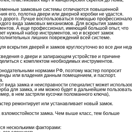
временные замковые системы отличаются повышенной
ия его, полотна двери или дверной коробки не удастся.
но дорого. Лучше воспользоваться помощью профессионало
дого вида замковых механизмов. Для вскрытия замков
ментов. А еще профессионал, имеющий большой опыт, что
рет нужный набор инструментов, но и вскроет замок
ополнительных лишних повреждений всей системе.
 вскрытия дверей и замков круглосуточно во все дни нед
сведения о двери и запирающем устройстве и причине
делиться с комплектом необходимых инструментов.
аконодательными нормами РФ, поэтому мастер попросит
енды или владения данным помещением, и паспорт.
а.
от вида замка и неисправности специалист может использо
ерба для замка, и им можно будет в дальнейшем пользовать
ер, в нем застряли кусочки поломанного ключа),
астер ремонтирует или устанавливает новый замок.
 взломостойкости замка. Чем выше класс, тем больше
ся несколькими факторами: