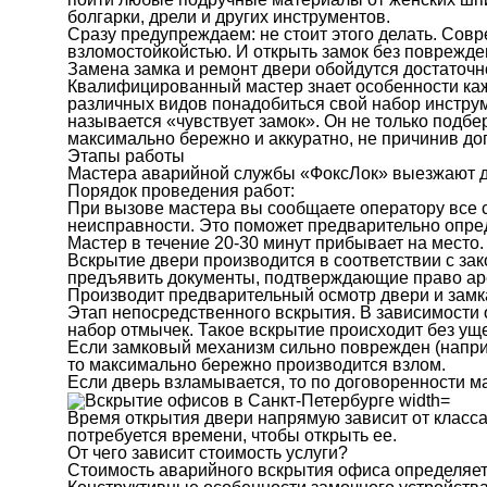
болгарки, дрели и других инструментов.
Сразу предупреждаем: не стоит этого делать. Со
взломостойкойстью. И открыть замок без поврежден
Замена замка и ремонт двери обойдутся достаточ
Квалифицированный мастер знает особенности каж
различных видов понадобиться свой набор инстру
называется «чувствует замок». Он не только подбе
максимально бережно и аккуратно, не причинив д
Этапы работы
Мастера аварийной службы «ФоксЛок» выезжают для
Порядок проведения работ:
При вызове мастера вы сообщаете оператору все 
неисправности. Это поможет предварительно опре
Мастер в течение 20-30 минут прибывает на место.
Вскрытие двери производится в соответствии с з
предъявить документы, подтверждающие право ар
Производит предварительный осмотр двери и замк
Этап непосредственного вскрытия. В зависимости 
набор отмычек. Такое вскрытие происходит без ущ
Если замковый механизм сильно поврежден (наприм
то максимально бережно производится взлом.
Если дверь взламывается, то по договоренности м
Время открытия двери напрямую зависит от класса
потребуется времени, чтобы открыть ее.
От чего зависит стоимость услуги?
Стоимость аварийного вскрытия офиса определяет