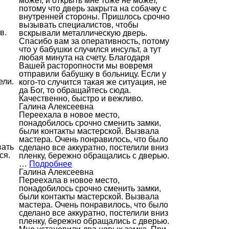
может, и открыть мне тоже не может,
потому что дверь закрыта на собачку с
внутренней стороны. Пришлось срочно
вызывать специалистов, чтобы
в.
вскрывали металлическую дверь.
Спасибо вам за оперативность, потому
что у бабушки случился инсульт, а тут
любая минута на счету. Благодаря
Вашей расторопности мы вовремя
отправили бабушку в больницу. Если у
ели.
кого-то случится такая же ситуация, не
да Бог, то обращайтесь сюда.
Качественно, быстро и вежливо.
Галина Алексеевна
Переехала в новое место,
понадобилось срочно сменить замки,
были контакты мастерской. Вызвала
мастера. Очень понравилось, что было
вать
сделано все аккуратно, постелили вниз
ся.
пленку, бережно обращались с дверью.
…
Подробнее
Галина Алексеевна
Переехала в новое место,
понадобилось срочно сменить замки,
были контакты мастерской. Вызвала
мастера. Очень понравилось, что было
сделано все аккуратно, постелили вниз
пленку, бережно обращались с дверью.