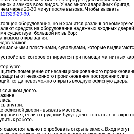
нок и замков всех видов. У нас много аварийных бригад,
чем через 20-30 минут после вызова. Чтобы вызвать
812)323-20-30
.
стоящее оборудование, но и хранится различная коммерчес
жалеют средств на оборудование надежных входных дверей
емя существует большой их выбор:
ханизмом открывания.
идов замков.
пециальными пластинами, сувальдами, которые выдвигают
стройство, которое отпирается при помощи магнитных кар
защитить помещение от несанкционированного проникновен
а защиты от незаконного проникновения посторонних лиц
аций, когда невозможно открыть входную офисную дверь,
м слишком долго.
важине.
лась.
сь внутри.
онравится, если сотрудники будут долго топтаться у закрыт
пить к работе.
 самостоятельно попробовать открыть замок. Вход могут
ек, пластиковых карт и канцелярских скрепок до лома,