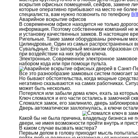
вскрытия офисных помещений, сейфов, замене личи
которые оперативно прибывают на место не более 
специалиста, вам нужно позвонить по телефону
8(
Аварийное вскрытие офисов
В современном офисе находится не только дорого
информация. Поэтому собственники компаний не 
и установку качественных замков. В настоящее вр
Ригельные. Такие замки оборудованы реечным ме
Цилиндровые. Один из самых распространенных в
Сувальдные. Его запорный механизм образован с
при воздействии на них зубцов ключа.
Электронные. Современное электронное замковое у
набором кода или при помощи пульта.
Все это разнообразие замковых систем помогает 
Но бывают обстоятельства, когда мощные средств
негативно сказываются на самих работниках. Ситу
может быть несколько.
Потерялся или забыли дома ключ, ехать за которы
Ключ сломался и его части остались в замочной ск
Сломался замок, его заклинило, дверь заблокирова
Дверь автоматически захлопнулась, а ключи остали
Какой бы не была причина, владельцу бизнеса не п
двери, не имея возможности пройти внутрь и присту
В каком случае вызвать мастера?
Первым делом в голову приходит мысль попытаться
пойти любые подручные материалы от женских шпил