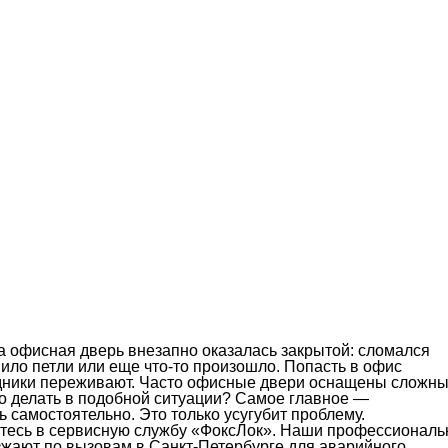
да офисная дверь внезапно оказалась закрытой: сломался
нило петли или еще что-то произошло. Попасть в офис
удники переживают. Часто офисные двери оснащены сложн
о делать в подобной ситуации? Самое главное —
ь самостоятельно. Это только усугубит проблему.
итесь в сервисную службу «ФоксЛок». Наши профессионал
зжают по вызовам в Санкт-Петербурге для аварийного