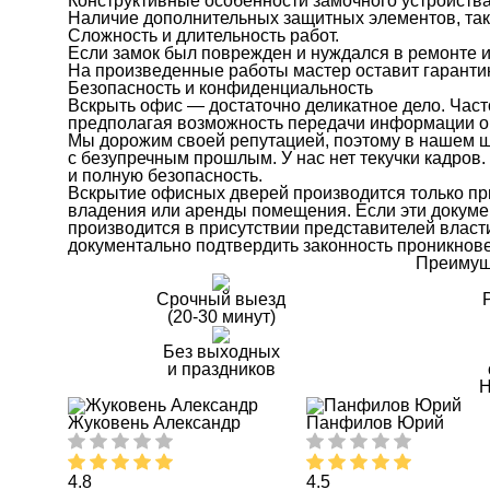
Конструктивные особенности замочного устройства,
Наличие дополнительных защитных элементов, таких
Сложность и длительность работ.
Если замок был поврежден и нуждался в ремонте и
На произведенные работы мастер оставит гаранти
Безопасность и конфиденциальность
Вскрыть офис — достаточно деликатное дело. Част
предполагая возможность передачи информации о
Мы дорожим своей репутацией, поэтому в нашем ш
с безупречным прошлым. У нас нет текучки кадро
и полную безопасность.
Вскрытие офисных дверей производится только при
владения или аренды помещения. Если эти докуме
производится в присутствии представителей власти
документально подтвердить законность проникнов
Преимущ
Срочный выезд
(20-30 минут)
Без выходных
и праздников
Н
Жуковень Александр
Панфилов Юрий
4.8
4.5