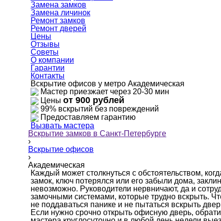
Замена замков
Замена личинок
Ремонт замков
Ремонт дверей
Цены
Отзывы
Советы
О компании
Гарантии
Контакты
Вскрытие офисов у метро Академическая
Мастер приезжает через 20-30 мин
от 900 рублей
Цены
99% вскрытий без повреждений
Предоставляем гарантию
Вызвать мастера
Вскрытие замков в Санкт-Петербурге
›
Вскрытие офисов
›
Академическая
Каждый может столкнуться с обстоятельством, ког
замок, ключ потерялся или его забыли дома, закли
невозможно. Руководители нервничают, да и сотр
замочными системами, которые трудно вскрыть. Чт
не поддаваться панике и не пытаться вскрыть двер
Если нужно срочно открыть офисную дверь, обрат
мастера круглосуточно и в любой день недели вые