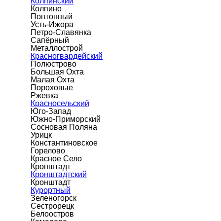
Колпинский
Колпино
Понтонный
Усть-Ижора
Петро-Славянка
Сапёрный
Металлострой
Красногвардейский
Полюстрово
Большая Охта
Малая Охта
Пороховые
Ржевка
Красносельский
Юго-Запад
Южно-Приморский
Сосновая Поляна
Урицк
Константиновское
Горелово
Красное Село
Кронштадт
Кронштадтский
Кронштадт
Курортный
Зеленогорск
Сестрорецк
Белоостров