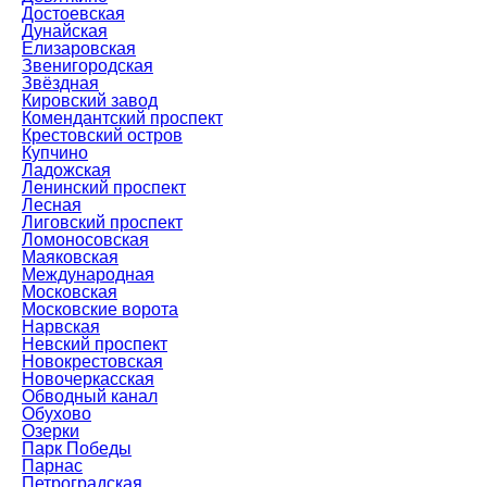
Достоевская
Дунайская
Елизаровская
Звенигородская
Звёздная
Кировский завод
Комендантский проспект
Крестовский остров
Купчино
Ладожская
Ленинский проспект
Лесная
Лиговский проспект
Ломоносовская
Маяковская
Международная
Московская
Московские ворота
Нарвская
Невский проспект
Новокрестовская
Новочеркасская
Обводный канал
Обухово
Озерки
Парк Победы
Парнас
Петроградская