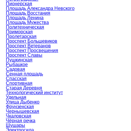
Пионерская
Площадь Александра Невского
Площадь Восстания
Площадь Ленина
Площадь Мужества
Политехническая
Приморская
Пролетарская
Проспект Большевиков
Проспект Ветеранов
Проспект Просвещения
Проспект Славы
Пушкинская
Рыбацкое
Садовая
Сенная площадь
Спасская
Спортивная
Старая Деревня
Технологический институт
Удельная
Улица Дыбенко
Фрунзенская
Чернышевская
Чкаловская
Чёрная речка
Шушары
Электросила