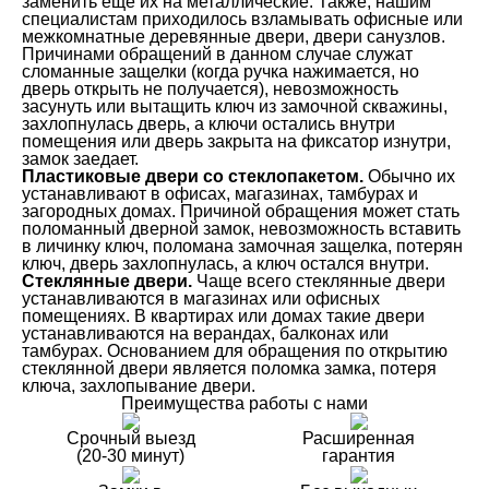
заменить еще их на металлические. Также, нашим
специалистам приходилось взламывать офисные или
межкомнатные деревянные двери, двери санузлов.
Причинами обращений в данном случае служат
сломанные защелки (когда ручка нажимается, но
дверь открыть не получается), невозможность
засунуть или вытащить ключ из замочной скважины,
захлопнулась дверь, а ключи остались внутри
помещения или дверь закрыта на фиксатор изнутри,
замок заедает.
Пластиковые двери со стеклопакетом.
Обычно их
устанавливают в офисах, магазинах, тамбурах и
загородных домах. Причиной обращения может стать
поломанный дверной замок, невозможность вставить
в личинку ключ, поломана замочная защелка, потерян
ключ, дверь захлопнулась, а ключ остался внутри.
Стеклянные двери.
Чаще всего стеклянные двери
устанавливаются в магазинах или офисных
помещениях. В квартирах или домах такие двери
устанавливаются на верандах, балконах или
тамбурах. Основанием для обращения по открытию
стеклянной двери является поломка замка, потеря
ключа, захлопывание двери.
Преимущества работы с нами
Срочный выезд
Расширенная
(20-30 минут)
гарантия