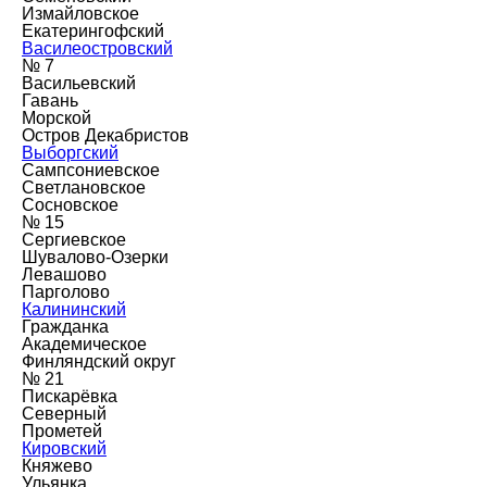
Измайловское
Екатерингофский
Василеостровский
№ 7
Васильевский
Гавань
Морской
Остров Декабристов
Выборгский
Сампсониевское
Светлановское
Сосновское
№ 15
Сергиевское
Шувалово-Озерки
Левашово
Парголово
Калининский
Гражданка
Академическое
Финляндский округ
№ 21
Пискарёвка
Северный
Прометей
Кировский
Княжево
Ульянка