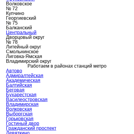
Волковское
№ 72
Купчино
Георгиевский
№ 75
Балканский
Центральный
Дворцовый округ
№ 78
Литейный округ
Смольнинское
Лиговка-Ямская
Владимирский округ
Работаем в районах станций метро
Автово
Адмиралтейская
Академическая
Балтийская
Беговая
Бухарестская
Василеостровская
Владимирская
Волковская
Выборгская
Горьковская
Гостиный двор
Гражданский проспект
Девяткино