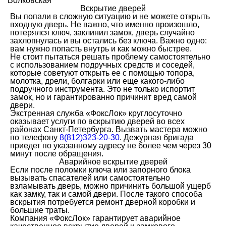
Волковская
Вскрытие дверей
Вы попали в сложную ситуацию и не можете открыть
входную дверь. Не важно, что именно произошло,
потерялся ключ, заклинил замок, дверь случайно
захлопнулась и вы остались без ключа. Важно одно:
вам нужно попасть внутрь и как можно быстрее.
Не стоит пытаться решать проблему самостоятельно
с использованием подручных средств и соседей,
которые советуют открыть ее с помощью топора,
молотка, дрели, болгарки или еще какого-либо
подручного инструмента. Это не только испортит
замок, но и гарантированно причинит вред самой
двери.
Экстренная служба «ФоксЛок» круглосуточно
оказывает услуги по вскрытию дверей во всех
районах Санкт-Петербурга. Вызвать мастера можно
по телефону
8(812)323-20-30
. Дежурная бригада
приедет по указанному адресу не более чем через 30
минут после обращения.
Аварийное вскрытие дверей
Если после поломки ключа или запорного блока
вызывать спасателей или самостоятельно
взламывать дверь, можно причинить большой ущерб
как замку, так и самой двери. После такого способа
вскрытия потребуется ремонт дверной коробки и
большие траты.
Компания «ФоксЛок» гарантирует аварийное