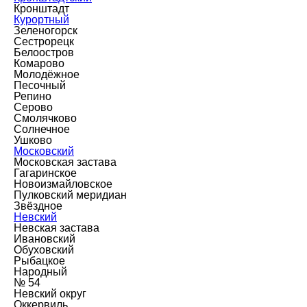
Кронштадт
Курортный
Зеленогорск
Сестрорецк
Белоостров
Комарово
Молодёжное
Песочный
Репино
Серово
Смолячково
Солнечное
Ушково
Московский
Московская застава
Гагаринское
Новоизмайловское
Пулковский меридиан
Звёздное
Невский
Невская застава
Ивановский
Обуховский
Рыбацкое
Народный
№ 54
Невский округ
Оккервиль