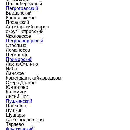
Правобережный
Петроградский
Введенский
Кронверкское
Посадский
Аптекарский остров
округ Петровский
Чкаловское
Петродворцовый
Стрельна
Ломоносов
Петергоф
Приморский
Лахта-Ольгино
№ 65
Ланское
Комендантский аэродром
Озеро Долгое
Юнтолово
Коломяги
Лисий Нос
Пушкинский
Павловск
Пушкин
Шушары
Александровская
Тярлево
Фрунзенский