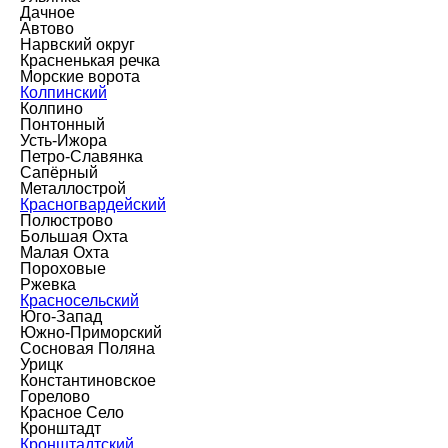
Дачное
Автово
Нарвский округ
Красненькая речка
Морские ворота
Колпинский
Колпино
Понтонный
Усть-Ижора
Петро-Славянка
Сапёрный
Металлострой
Красногвардейский
Полюстрово
Большая Охта
Малая Охта
Пороховые
Ржевка
Красносельский
Юго-Запад
Южно-Приморский
Сосновая Поляна
Урицк
Константиновское
Горелово
Красное Село
Кронштадт
Кронштадтский