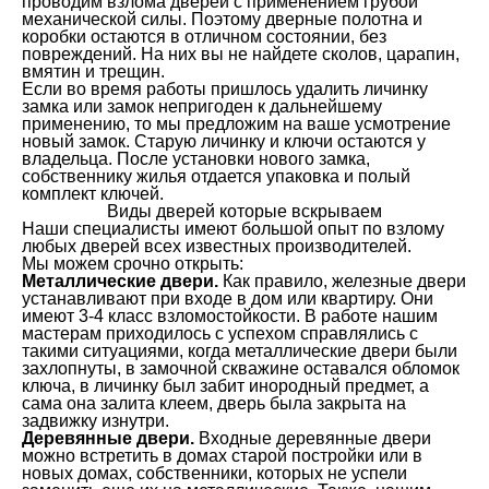
проводим взлома дверей с применением грубой
механической силы. Поэтому дверные полотна и
коробки остаются в отличном состоянии, без
повреждений. На них вы не найдете сколов, царапин,
вмятин и трещин.
Если во время работы пришлось удалить личинку
замка или замок непригоден к дальнейшему
применению, то мы предложим на ваше усмотрение
новый замок. Старую личинку и ключи остаются у
владельца. После установки нового замка,
собственнику жилья отдается упаковка и полый
комплект ключей.
Виды дверей которые вскрываем
Наши специалисты имеют большой опыт по взлому
любых дверей всех известных производителей.
Мы можем срочно открыть:
Металлические двери.
Как правило, железные двери
устанавливают при входе в дом или квартиру. Они
имеют 3-4 класс взломостойкости. В работе нашим
мастерам приходилось с успехом справлялись с
такими ситуациями, когда металлические двери были
захлопнуты, в замочной скважине оставался обломок
ключа, в личинку был забит инородный предмет, а
сама она залита клеем, дверь была закрыта на
задвижку изнутри.
Деревянные двери.
Входные деревянные двери
можно встретить в домах старой постройки или в
новых домах, собственники, которых не успели