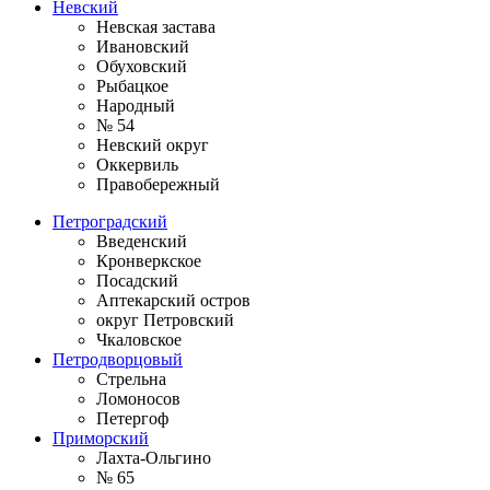
Невский
Невская застава
Ивановский
Обуховский
Рыбацкое
Народный
№ 54
Невский округ
Оккервиль
Правобережный
Петроградский
Введенский
Кронверкское
Посадский
Аптекарский остров
округ Петровский
Чкаловское
Петродворцовый
Стрельна
Ломоносов
Петергоф
Приморский
Лахта-Ольгино
№ 65