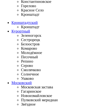
Константиновское
Горелово
Красное Село
Кронштадт
Кронштадтский
Кронштадт
Курортный
Зеленогорск
Сестрорецк
Белоостров
Комарово
Молодёжное
Песочный
Репино
Серово
Смолячково
Солнечное
Ушково
Московский
Московская застава
Гагаринское
Новоизмайловское
Пулковский меридиан
Звёздное