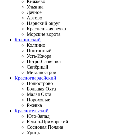
Княжево
Ульянка
Дачное
Автово
Нарвский округ
Красненькая речка
Морские ворота
Колпинский
Колпино
Понтонный
Усть-Ижора
Петро-Славянка
Сапёрный
Металлострой
Красногвардейский
Полюстрово
Большая Охта
Малая Охта
Пороховые
Ржевка
Красносельский
Юго-Запад
Южно-Приморский
Сосновая Поляна
Урицк