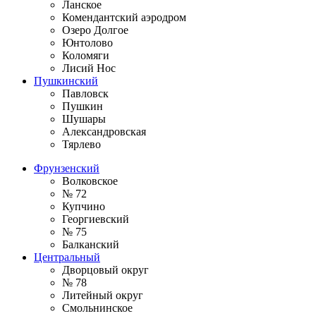
Ланское
Комендантский аэродром
Озеро Долгое
Юнтолово
Коломяги
Лисий Нос
Пушкинский
Павловск
Пушкин
Шушары
Александровская
Тярлево
Фрунзенский
Волковское
№ 72
Купчино
Георгиевский
№ 75
Балканский
Центральный
Дворцовый округ
№ 78
Литейный округ
Смольнинское