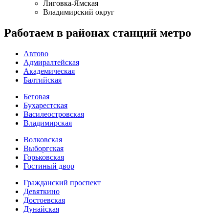
Лиговка-Ямская
Владимирский округ
Работаем в районах станций метро
Автово
Адмиралтейская
Академическая
Балтийская
Беговая
Бухарестская
Василеостровская
Владимирская
Волковская
Выборгская
Горьковская
Гостиный двор
Гражданский проспект
Девяткино
Достоевская
Дунайская