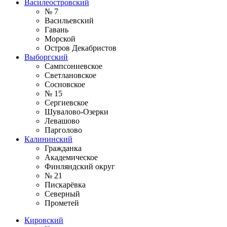
Василеостровский
№ 7
Васильевский
Гавань
Морской
Остров Декабристов
Выборгский
Сампсониевское
Светлановское
Сосновское
№ 15
Сергиевское
Шувалово-Озерки
Левашово
Парголово
Калининский
Гражданка
Академическое
Финляндский округ
№ 21
Пискарёвка
Северный
Прометей
Кировский