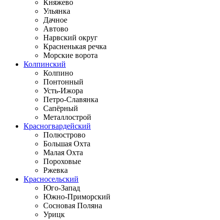
Княжево
Ульянка
Дачное
Автово
Нарвский округ
Красненькая речка
Морские ворота
Колпинский
Колпино
Понтонный
Усть-Ижора
Петро-Славянка
Сапёрный
Металлострой
Красногвардейский
Полюстрово
Большая Охта
Малая Охта
Пороховые
Ржевка
Красносельский
Юго-Запад
Южно-Приморский
Сосновая Поляна
Урицк