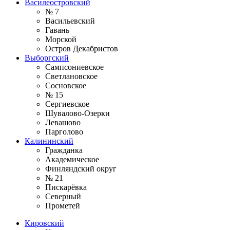
Василеостровский
№ 7
Васильевский
Гавань
Морской
Остров Декабристов
Выборгский
Сампсониевское
Светлановское
Сосновское
№ 15
Сергиевское
Шувалово-Озерки
Левашово
Парголово
Калининский
Гражданка
Академическое
Финляндский округ
№ 21
Пискарёвка
Северный
Прометей
Кировский