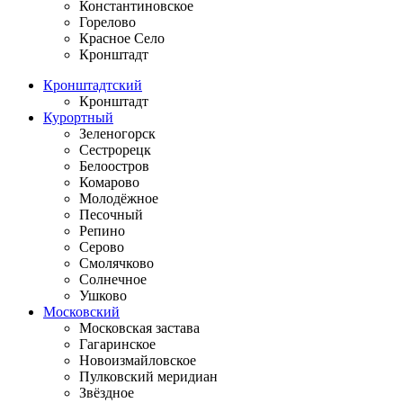
Константиновское
Горелово
Красное Село
Кронштадт
Кронштадтский
Кронштадт
Курортный
Зеленогорск
Сестрорецк
Белоостров
Комарово
Молодёжное
Песочный
Репино
Серово
Смолячково
Солнечное
Ушково
Московский
Московская застава
Гагаринское
Новоизмайловское
Пулковский меридиан
Звёздное