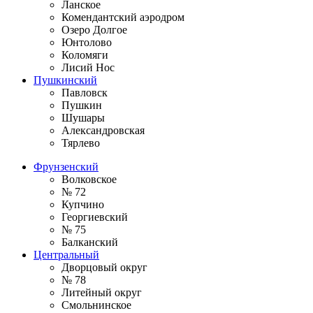
Ланское
Комендантский аэродром
Озеро Долгое
Юнтолово
Коломяги
Лисий Нос
Пушкинский
Павловск
Пушкин
Шушары
Александровская
Тярлево
Фрунзенский
Волковское
№ 72
Купчино
Георгиевский
№ 75
Балканский
Центральный
Дворцовый округ
№ 78
Литейный округ
Смольнинское