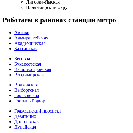
Лиговка-Ямская
Владимирский округ
Работаем в районах станций метро
Автово
Адмиралтейская
Академическая
Балтийская
Беговая
Бухарестская
Василеостровская
Владимирская
Волковская
Выборгская
Горьковская
Гостиный двор
Гражданский проспект
Девяткино
Достоевская
Дунайская