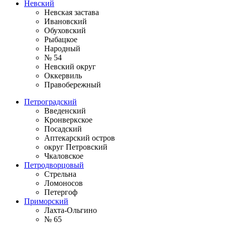
Невский
Невская застава
Ивановский
Обуховский
Рыбацкое
Народный
№ 54
Невский округ
Оккервиль
Правобережный
Петроградский
Введенский
Кронверкское
Посадский
Аптекарский остров
округ Петровский
Чкаловское
Петродворцовый
Стрельна
Ломоносов
Петергоф
Приморский
Лахта-Ольгино
№ 65