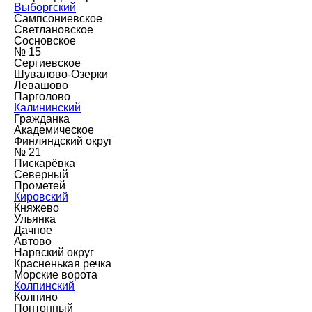
Выборгский
Сампсониевское
Светлановское
Сосновское
№ 15
Сергиевское
Шувалово-Озерки
Левашово
Парголово
Калининский
Гражданка
Академическое
Финляндский округ
№ 21
Пискарёвка
Северный
Прометей
Кировский
Княжево
Ульянка
Дачное
Автово
Нарвский округ
Красненькая речка
Морские ворота
Колпинский
Колпино
Понтонный