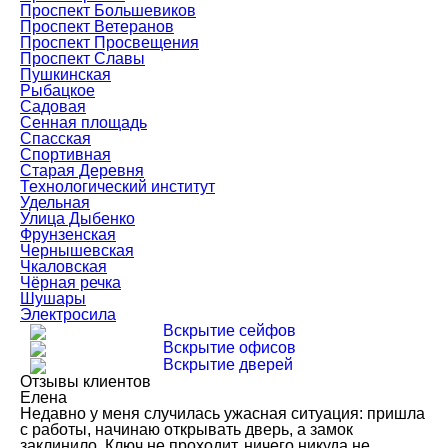
Проспект Большевиков
Проспект Ветеранов
Проспект Просвещения
Проспект Славы
Пушкинская
Рыбацкое
Садовая
Сенная площадь
Спасская
Спортивная
Старая Деревня
Технологический институт
Удельная
Улица Дыбенко
Фрунзенская
Чернышевская
Чкаловская
Чёрная речка
Шушары
Электросила
Вскрытие сейфов
Вскрытие офисов
Вскрытие дверей
Отзывы клиентов
Елена
Недавно у меня случилась ужасная ситуация: пришла
с работы, начинаю открывать дверь, а замок
заклинило. Ключ не проходит, ничего никуда не