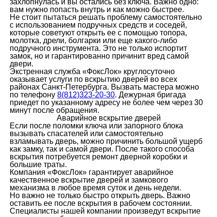
захлопнулась и вы остались без ключа. Важно одно:
вам нужно попасть внутрь и как можно быстрее.
Не стоит пытаться решать проблему самостоятельно
с использованием подручных средств и соседей,
которые советуют открыть ее с помощью топора,
молотка, дрели, болгарки или еще какого-либо
подручного инструмента. Это не только испортит
замок, но и гарантированно причинит вред самой
двери.
Экстренная служба «ФоксЛок» круглосуточно
оказывает услуги по вскрытию дверей во всех
районах Санкт-Петербурга. Вызвать мастера можно
по телефону
8(812)323-20-30
. Дежурная бригада
приедет по указанному адресу не более чем через 30
минут после обращения.
Аварийное вскрытие дверей
Если после поломки ключа или запорного блока
вызывать спасателей или самостоятельно
взламывать дверь, можно причинить большой ущерб
как замку, так и самой двери. После такого способа
вскрытия потребуется ремонт дверной коробки и
большие траты.
Компания «ФоксЛок» гарантирует аварийное
качественное вскрытие дверей и замкового
механизма в любое время суток и день недели.
Но важно не только быстро открыть дверь. Важно
оставить ее после вскрытия в рабочем состоянии.
Специалисты нашей компании произведут вскрытие