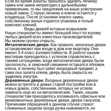
Если во время работы пришлось удалить личинку
замка или замок непригоден к дальнейшему
применению, то мы предложим на ваше усмотрение
новый замок. Старую личинку и ключи остаются у
владельца. После установки нового замка,
собственнику жилья отдается упаковка и полый
комплект ключей.
Виды дверей которые вскрываем
Наши специалисты имеют большой опыт по взлому
любых дверей всех известных производителей.
Мы можем срочно открыть:
Металлические двери.
Как правило, железные двери
устанавливают при входе в дом или квартиру. Они
имеют 3-4 класс взломостойкости. В работе нашим
мастерам приходилось с успехом справлялись с
такими ситуациями, когда металлические двери были
захлопнуты, в замочной скважине оставался обломок
ключа, в личинку был забит инородный предмет, а
сама она залита клеем, дверь была закрыта на
задвижку изнутри.
Деревянные двери.
Входные деревянные двери
можно встретить в домах старой постройки или в
новых домах, собственники, которых не успели
заменить еще их на металлические. Также, нашим
специалистам приходилось взламывать офисные или
межкомнатные деревянные двери, двери санузлов.
Причинами обращений в данном случае служат
сломанные защелки (когда ручка нажимается, но