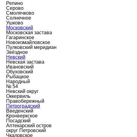
Репино
Серово
Смолячково
Солнечное
Ушково
Московский
Московская застава
Гагаринское
Новоизмайловское
Пулковский меридиан
Звёздное
Невский
Невская застава
Ивановский
Обуховский
Рыбацкое
Народный
№ 54
Невский округ
Оккервиль
Правобережный
Петроградский
Введенский
Кронверкское
Посадский
Аптекарский остров
округ Петровский
Чкаловское