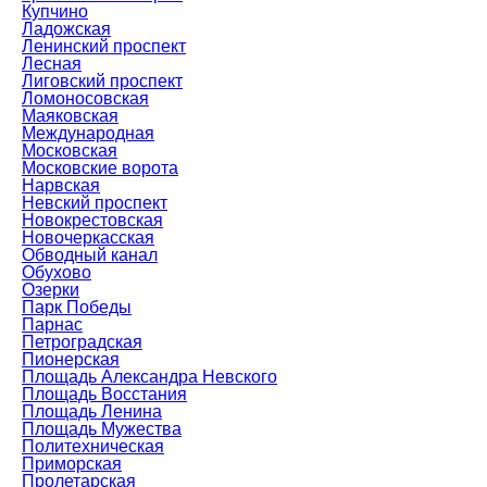
Купчино
Ладожская
Ленинский проспект
Лесная
Лиговский проспект
Ломоносовская
Маяковская
Международная
Московская
Московские ворота
Нарвская
Невский проспект
Новокрестовская
Новочеркасская
Обводный канал
Обухово
Озерки
Парк Победы
Парнас
Петроградская
Пионерская
Площадь Александра Невского
Площадь Восстания
Площадь Ленина
Площадь Мужества
Политехническая
Приморская
Пролетарская