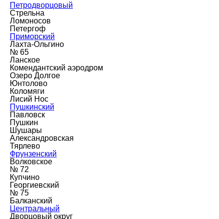
Петродворцовый
Стрельна
Ломоносов
Петергоф
Приморский
Лахта-Ольгино
№ 65
Ланское
Комендантский аэродром
Озеро Долгое
Юнтолово
Коломяги
Лисий Нос
Пушкинский
Павловск
Пушкин
Шушары
Александровская
Тярлево
Фрунзенский
Волковское
№ 72
Купчино
Георгиевский
№ 75
Балканский
Центральный
Дворцовый округ