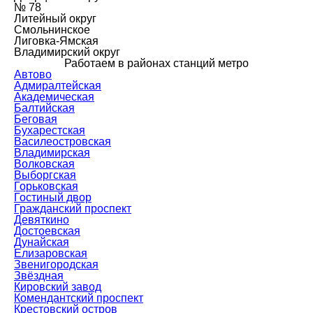
№ 78
Литейный округ
Смольнинское
Лиговка-Ямская
Владимирский округ
Работаем в районах станций метро
Автово
Адмиралтейская
Академическая
Балтийская
Беговая
Бухарестская
Василеостровская
Владимирская
Волковская
Выборгская
Горьковская
Гостиный двор
Гражданский проспект
Девяткино
Достоевская
Дунайская
Елизаровская
Звенигородская
Звёздная
Кировский завод
Комендантский проспект
Крестовский остров