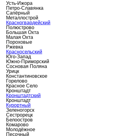
Усть-Ижора
Петро-Славянка
Сапёрный
Металлострой
Красногвардейский
Полюстрово
Большая Охта
Малая Охта
Пороховые
Ржевка
Красносельский
Юго-Запад
Южно-Приморский
Сосновая Поляна
Урицк
Константиновское
Горелово
Красное Село
Кронштадт
Кронштадтский
Кронштадт
Курортный
Зеленогорск
Сестрорецк
Белоостров
Комарово
Молодёжное
Песочный