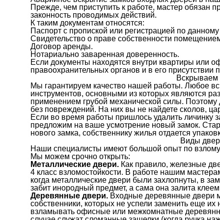
Прежде, чем приступить к работе, мастер обязан 
законность проводимых действий.
К таким документам относятся:
Паспорт с пропиской или регистрацией по данному 
Свидетельство о праве собственности помещением
Договор аренды.
Нотариально заваренная доверенность.
Если документы находятся внутри квартиры или оф
правоохранительных органов и в его присутствии 
Вскрываем 
Мы гарантируем качество нашей работы. Любое в
инструментов, основными из которых являются ра
применением грубой механической силы. Поэтому д
без повреждений. На них вы не найдете сколов, ца
Если во время работы пришлось удалить личинку 
предложим на ваше усмотрение новый замок. Стару
нового замка, собственнику жилья отдается упаков
Виды двер
Наши специалисты имеют большой опыт по взлому
Мы можем срочно открыть:
Металлические двери.
Как правило, железные две
4 класс взломостойкости. В работе нашим мастера
когда металлические двери были захлопнуты, в за
забит инородный предмет, а сама она залита клеем
Деревянные двери.
Входные деревянные двери мо
собственники, которых не успели заменить еще их
взламывать офисные или межкомнатные деревянны
случае служат сломанные защелки (когда ручка наж