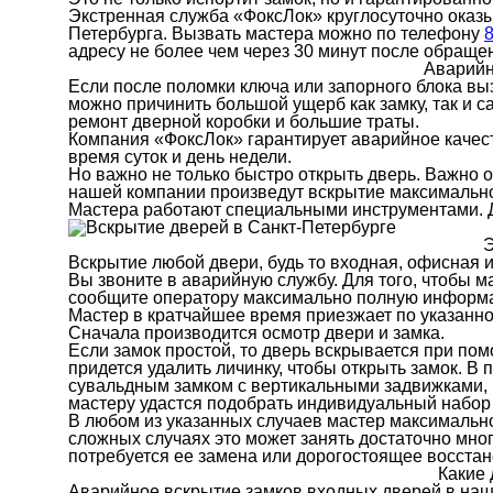
Экстренная служба «ФоксЛок» круглосуточно оказы
Петербурга. Вызвать мастера можно по телефону
8
адресу не более чем через 30 минут после обраще
Аварийн
Если после поломки ключа или запорного блока вы
можно причинить большой ущерб как замку, так и с
ремонт дверной коробки и большие траты.
Компания «ФоксЛок» гарантирует аварийное качес
время суток и день недели.
Но важно не только быстро открыть дверь. Важно 
нашей компании произведут вскрытие максимально 
Мастера работают специальными инструментами. Д
Э
Вскрытие любой двери, будь то входная, офисная 
Вы звоните в аварийную службу. Для того, чтобы 
сообщите оператору максимально полную информаци
Мастер в кратчайшее время приезжает по указанно
Сначала производится осмотр двери и замка.
Если замок простой, то дверь вскрывается при по
придется удалить личинку, чтобы открыть замок. В
сувальдным замком с вертикальными задвижками, 
мастеру удастся подобрать индивидуальный набор
В любом из указанных случаев мастер максимально
сложных случаях это может занять достаточно мног
потребуется ее замена или дорогостоящее восста
Какие
Аварийное вскрытие замков входных дверей в наш