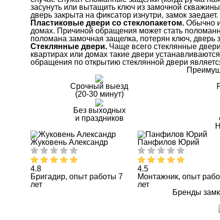
засунуть или вытащить ключ из замочной скважины
дверь закрыта на фиксатор изнутри, замок заедает.
Пластиковые двери со стеклопакетом.
Обычно и
домах. Причиной обращения может стать поломанны
поломана замочная защелка, потерян ключ, дверь з
Стеклянные двери.
Чаще всего стеклянные двери
квартирах или домах такие двери устанавливаются
обращения по открытию стеклянной двери является
Преимущ
Срочный выезд
(20-30 минут)
Без выходных
и праздников
Н
Жуковень Александр
Панфилов Юрий
4.8
4.5
Бригадир, опыт работы 7
Монтажник, опыт рабо
лет
лет
Бренды замк