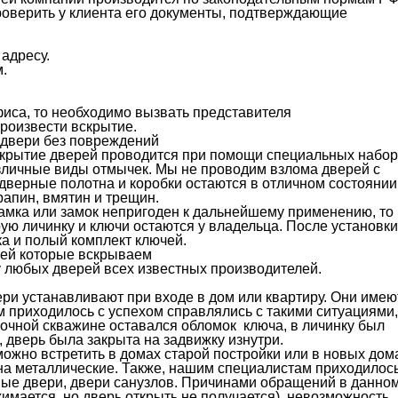
проверить у клиента его документы, подтверждающие
адресу.
.
иса, то необходимо вызвать представителя
произвести вскрытие.
двери без повреждений
скрытие дверей проводится при помощи специальных набо
зличные виды отмычек. Мы не проводим взлома дверей с
верные полотна и коробки остаются в отличном состоянии
рапин, вмятин и трещин.
замка или замок непригоден к дальнейшему применению, то
ю личинку и ключи остаются у владельца. После установки
ка и полый комплект ключей.
ей которые вскрываем
 любых дверей всех известных производителей.
ри устанавливают при входе в дом или квартиру. Они имеют
м приходилось с успехом справлялись с такими ситуациями,
мочной скважине оставался обломок ключа, в личинку был
, дверь была закрыта на задвижку изнутри.
жно встретить в домах старой постройки или в новых дом
 на металлические. Также, нашим специалистам приходилос
е двери, двери санузлов. Причинами обращений в данно
имается, но дверь открыть не получается), невозможность