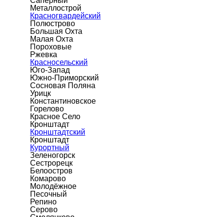
Сапёрный
Металлострой
Красногвардейский
Полюстрово
Большая Охта
Малая Охта
Пороховые
Ржевка
Красносельский
Юго-Запад
Южно-Приморский
Сосновая Поляна
Урицк
Константиновское
Горелово
Красное Село
Кронштадт
Кронштадтский
Кронштадт
Курортный
Зеленогорск
Сестрорецк
Белоостров
Комарово
Молодёжное
Песочный
Репино
Серово