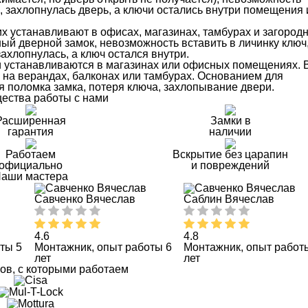
, захлопнулась дверь, а ключи остались внутри помещения 
х устанавливают в офисах, магазинах, тамбурах и загород
й дверной замок, невозможность вставить в личинку ключ
ахлопнулась, а ключ остался внутри.
 устанавливаются в магазинах или офисных помещениях. 
 на верандах, балконах или тамбурах. Основанием для
 поломка замка, потеря ключа, захлопывание двери.
ества работы с нами
Расширенная
Замки в
гарантия
наличии
Работаем
Вскрытие без царапин
официально
и повреждений
аши мастера
Савченко Вячеслав
Саблин Вячеслав
4.6
4.8
ты 5
Монтажник, опыт работы 6
Монтажник, опыт работ
лет
лет
ов, с которыми работаем