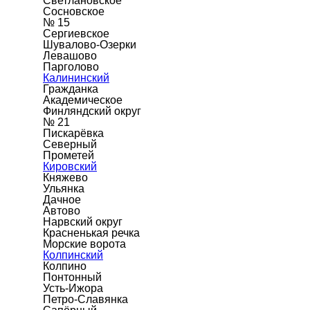
Светлановское
Сосновское
№ 15
Сергиевское
Шувалово-Озерки
Левашово
Парголово
Калининский
Гражданка
Академическое
Финляндский округ
№ 21
Пискарёвка
Северный
Прометей
Кировский
Княжево
Ульянка
Дачное
Автово
Нарвский округ
Красненькая речка
Морские ворота
Колпинский
Колпино
Понтонный
Усть-Ижора
Петро-Славянка