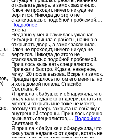
ситуация: пришла с работы, начинаю
открывать дверь, а замок заклинило.
Ключ не проходит, ничего никуда не
вертится. Никогда до этого не
сталкивалась с подобной проблемой.…
Подробнее
Елена
Недавно у меня случилась ужасная
ситуация: пришла с работы, начинаю
открывать дверь, а замок заклинило.
исты
Ключ не проходит, ничего никуда не
ке.
вертится. Никогда до этого не
сталкивалась с подобной проблемой.
Пришлось вызывать специалистов.
Приехали быстро. Ждала, наверное,
минут 20 после вызова. Вскрыли замок.
тов,
Правда пришлось потом его менять, но
).
я хоть домой попала. Спасибо!
Светлана Ф.
Я пришла к бабушке и обнаружила, что
о
она упала недалеко от двери, встать не
может, и открыть мне тоже не может,
жно,
потому что дверь закрыта на собачку с
внутренней стороны. Пришлось срочно
вызывать специалистов,…
Подробнее
Светлана Ф.
Я пришла к бабушке и обнаружила, что
она упала недалеко от двери, встать не
.