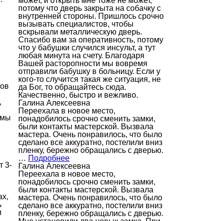
может, и открыть мне тоже не может,
потому что дверь закрыта на собачку с
внутренней стороны. Пришлось срочно
вызывать специалистов, чтобы
вскрывали металлическую дверь.
Спасибо вам за оперативность, потому
что у бабушки случился инсульт, а тут
любая минута на счету. Благодаря
Вашей расторопности мы вовремя
отправили бабушку в больницу. Если у
кого-то случится такая же ситуация, не
ров
да Бог, то обращайтесь сюда.
Качественно, быстро и вежливо.
,
Галина Алексеевна
Переехала в новое место,
 мы
понадобилось срочно сменить замки,
были контакты мастерской. Вызвала
мастера. Очень понравилось, что было
сделано все аккуратно, постелили вниз
пленку, бережно обращались с дверью.
…
Подробнее
 3-
Галина Алексеевна
Переехала в новое место,
понадобилось срочно сменить замки,
были контакты мастерской. Вызвала
ах,
мастера. Очень понравилось, что было
ь
сделано все аккуратно, постелили вниз
м
пленку, бережно обращались с дверью.