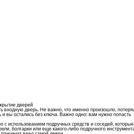
крытие дверей
ь входную дверь. Не важно, что именно произошло, потеря
ь и вы остались без ключа. Важно одно: вам нужно попасть
о с использованием подручных средств и соседей, которые
рели, болгарки или еще какого-либо подручного инструмент
о причинит вред самой двери.