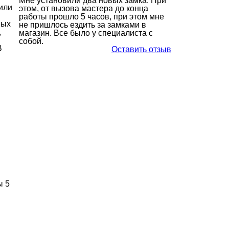
Мне установили два новых замка. При
или
этом, от вызова мастера до конца
работы прошло 5 часов, при этом мне
ных
не пришлось ездить за замками в
,
магазин. Все было у специалиста с
собой.
В
Оставить отзыв
ы 5