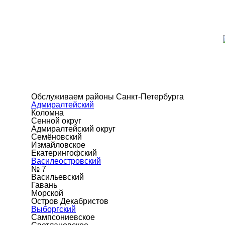
Обслуживаем районы Санкт-Петербурга
Адмиралтейский
Коломна
Сенной округ
Адмиралтейский округ
Семёновский
Измайловское
Екатерингофский
Василеостровский
№ 7
Васильевский
Гавань
Морской
Остров Декабристов
Выборгский
Сампсониевское