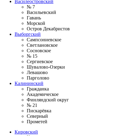
Василеостровский
№ 7
Васильевский
Гавань
Морской
Остров Декабристов
Выборгский
Сампсониевское
Светлановское
Сосновское
№ 15
Сергиевское
Шувалово-Озерки
Левашово
Парголово
Калининский
Гражданка
Академическое
Финляндский округ
№ 21
Пискарёвка
Северный
Прометей
Кировский