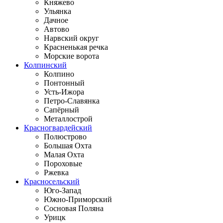
Княжево
Ульянка
Дачное
Автово
Нарвский округ
Красненькая речка
Морские ворота
Колпинский
Колпино
Понтонный
Усть-Ижора
Петро-Славянка
Сапёрный
Металлострой
Красногвардейский
Полюстрово
Большая Охта
Малая Охта
Пороховые
Ржевка
Красносельский
Юго-Запад
Южно-Приморский
Сосновая Поляна
Урицк