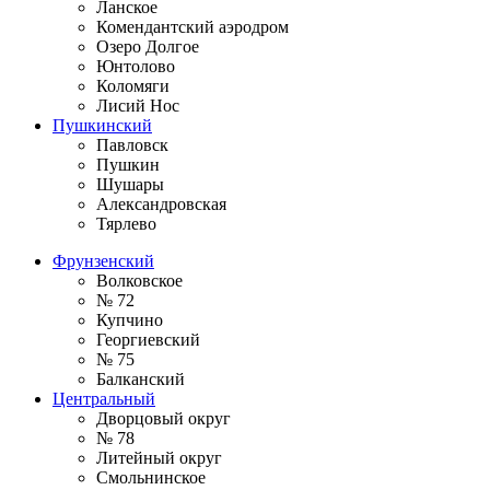
Ланское
Комендантский аэродром
Озеро Долгое
Юнтолово
Коломяги
Лисий Нос
Пушкинский
Павловск
Пушкин
Шушары
Александровская
Тярлево
Фрунзенский
Волковское
№ 72
Купчино
Георгиевский
№ 75
Балканский
Центральный
Дворцовый округ
№ 78
Литейный округ
Смольнинское