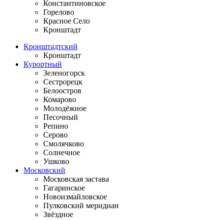
Константиновское
Горелово
Красное Село
Кронштадт
Кронштадтский
Кронштадт
Курортный
Зеленогорск
Сестрорецк
Белоостров
Комарово
Молодёжное
Песочный
Репино
Серово
Смолячково
Солнечное
Ушково
Московский
Московская застава
Гагаринское
Новоизмайловское
Пулковский меридиан
Звёздное