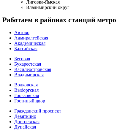
Лиговка-Ямская
Владимирский округ
Работаем в районах станций метро
Автово
Адмиралтейская
Академическая
Балтийская
Беговая
Бухарестская
Василеостровская
Владимирская
Волковская
Выборгская
Горьковская
Гостиный двор
Гражданский проспект
Девяткино
Достоевская
Дунайская