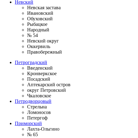
Невский
Невская застава
Ивановский
Обуховский
Рыбацкое
Народный
№ 54
Невский округ
Оккервиль
Правобережный
Петроградский
Введенский
Кронверкское
Посадский
Аптекарский остров
округ Петровский
Чкаловское
Петродворцовый
Стрельна
Ломоносов
Петергоф
Приморский
Лахта-Ольгино
№ 65