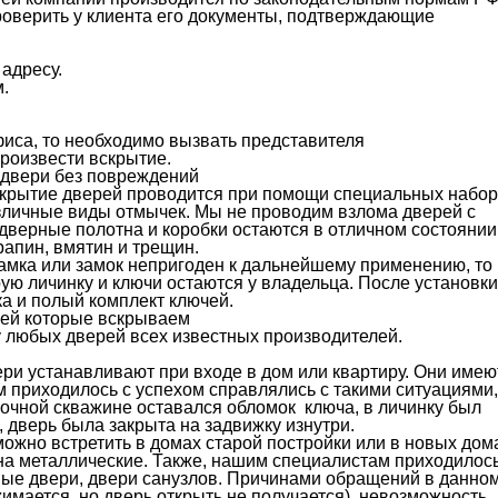
проверить у клиента его документы, подтверждающие
адресу.
.
иса, то необходимо вызвать представителя
произвести вскрытие.
двери без повреждений
скрытие дверей проводится при помощи специальных набо
зличные виды отмычек. Мы не проводим взлома дверей с
верные полотна и коробки остаются в отличном состоянии
рапин, вмятин и трещин.
замка или замок непригоден к дальнейшему применению, то
ю личинку и ключи остаются у владельца. После установки
ка и полый комплект ключей.
ей которые вскрываем
 любых дверей всех известных производителей.
ри устанавливают при входе в дом или квартиру. Они имеют
м приходилось с успехом справлялись с такими ситуациями,
мочной скважине оставался обломок ключа, в личинку был
, дверь была закрыта на задвижку изнутри.
жно встретить в домах старой постройки или в новых дом
 на металлические. Также, нашим специалистам приходилос
е двери, двери санузлов. Причинами обращений в данно
имается, но дверь открыть не получается), невозможность