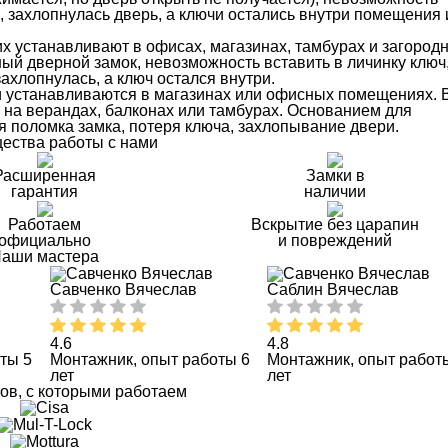
, захлопнулась дверь, а ключи остались внутри помещения 
х устанавливают в офисах, магазинах, тамбурах и загород
й дверной замок, невозможность вставить в личинку ключ
ахлопнулась, а ключ остался внутри.
 устанавливаются в магазинах или офисных помещениях. 
 на верандах, балконах или тамбурах. Основанием для
 поломка замка, потеря ключа, захлопывание двери.
ества работы с нами
Расширенная
Замки в
гарантия
наличии
Работаем
Вскрытие без царапин
официально
и повреждений
аши мастера
Савченко Вячеслав
Саблин Вячеслав
4.6
4.8
ты 5
Монтажник, опыт работы 6
Монтажник, опыт работ
лет
лет
ов, с которыми работаем