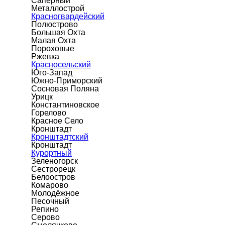
Сапёрный
Металлострой
Красногвардейский
Полюстрово
Большая Охта
Малая Охта
Пороховые
Ржевка
Красносельский
Юго-Запад
Южно-Приморский
Сосновая Поляна
Урицк
Константиновское
Горелово
Красное Село
Кронштадт
Кронштадтский
Кронштадт
Курортный
Зеленогорск
Сестрорецк
Белоостров
Комарово
Молодёжное
Песочный
Репино
Серово