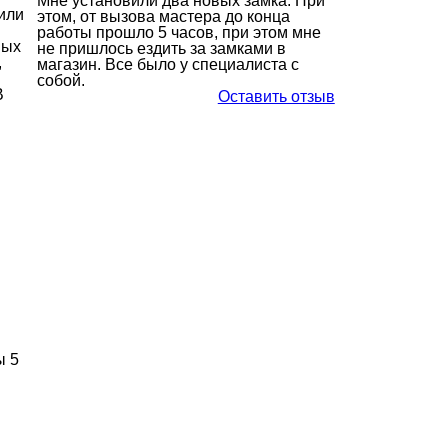
Мне установили два новых замка. При
или
этом, от вызова мастера до конца
работы прошло 5 часов, при этом мне
ных
не пришлось ездить за замками в
,
магазин. Все было у специалиста с
собой.
В
Оставить отзыв
ы 5