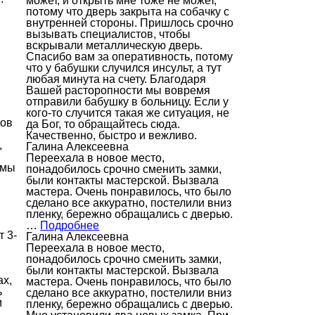
может, и открыть мне тоже не может,
потому что дверь закрыта на собачку с
внутренней стороны. Пришлось срочно
вызывать специалистов, чтобы
вскрывали металлическую дверь.
Спасибо вам за оперативность, потому
что у бабушки случился инсульт, а тут
любая минута на счету. Благодаря
Вашей расторопности мы вовремя
отправили бабушку в больницу. Если у
кого-то случится такая же ситуация, не
ров
да Бог, то обращайтесь сюда.
Качественно, быстро и вежливо.
,
Галина Алексеевна
Переехала в новое место,
 мы
понадобилось срочно сменить замки,
были контакты мастерской. Вызвала
мастера. Очень понравилось, что было
сделано все аккуратно, постелили вниз
пленку, бережно обращались с дверью.
…
Подробнее
 3-
Галина Алексеевна
Переехала в новое место,
понадобилось срочно сменить замки,
были контакты мастерской. Вызвала
ах,
мастера. Очень понравилось, что было
ь
сделано все аккуратно, постелили вниз
м
пленку, бережно обращались с дверью.