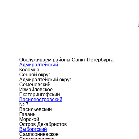
Обслуживаем районы Санкт-Петербурга
Адмиралтейский
Коломна
Сенной округ
Адмиралтейский округ
Семёновский
Измайловское
Екатерингофский
Василеостровский
№ 7
Васильевский
Гавань
Морской
Остров Декабристов
Выборгский
Сампсониевское