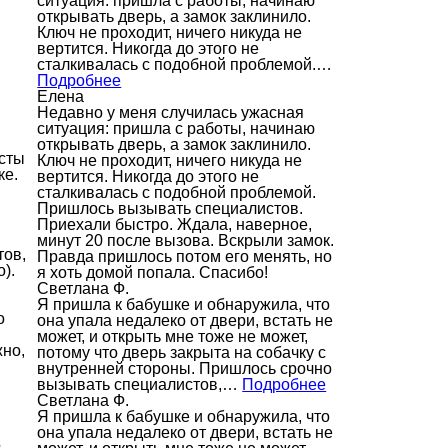
ситуация: пришла с работы, начинаю
открывать дверь, а замок заклинило.
Ключ не проходит, ничего никуда не
вертится. Никогда до этого не
сталкивалась с подобной проблемой.…
Подробнее
Елена
Недавно у меня случилась ужасная
ситуация: пришла с работы, начинаю
открывать дверь, а замок заклинило.
исты
Ключ не проходит, ничего никуда не
ке.
вертится. Никогда до этого не
сталкивалась с подобной проблемой.
Пришлось вызывать специалистов.
Приехали быстро. Ждала, наверное,
минут 20 после вызова. Вскрыли замок.
тов,
Правда пришлось потом его менять, но
).
я хоть домой попала. Спасибо!
Светлана Ф.
Я пришла к бабушке и обнаружила, что
о
она упала недалеко от двери, встать не
может, и открыть мне тоже не может,
жно,
потому что дверь закрыта на собачку с
внутренней стороны. Пришлось срочно
вызывать специалистов,…
Подробнее
Светлана Ф.
Я пришла к бабушке и обнаружила, что
она упала недалеко от двери, встать не
.