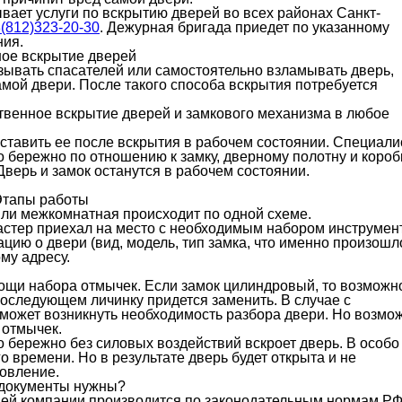
вает услуги по вскрытию дверей во всех районах Санкт-
(812)323-20-30
. Дежурная бригада приедет по указанному
ния.
ое вскрытие дверей
зывать спасателей или самостоятельно взламывать дверь,
амой двери. После такого способа вскрытия потребуется
твенное вскрытие дверей и замкового механизма в любое
оставить ее после вскрытия в рабочем состоянии. Специал
бережно по отношению к замку, дверному полотну и короб
верь и замок останутся в рабочем состоянии.
тапы работы
или межкомнатная происходит по одной схеме.
мастер приехал на место с необходимым набором инструмен
ю о двери (вид, модель, тип замка, что именно произошло
му адресу.
мощи набора отмычек. Если замок цилиндровый, то возможн
 последующем личинку придется заменить. В случае с
может возникнуть необходимость разбора двери. Но возмо
 отмычек.
 бережно без силовых воздействий вскроет дверь. В особо
о времени. Но в результате дверь будет открыта и не
новление.
 документы нужны?
ей компании производится по законодательным нормам РФ