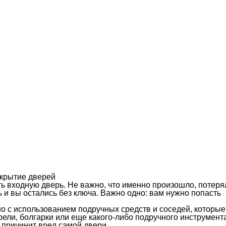
крытие дверей
ь входную дверь. Не важно, что именно произошло, потеря
ь и вы остались без ключа. Важно одно: вам нужно попасть
о с использованием подручных средств и соседей, которые
рели, болгарки или еще какого-либо подручного инструмент
о причинит вред самой двери.