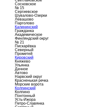
Светлановское
Сосновское
№ 15
Сергиевское
Шувалово-Озерки
Левашово
Парголово
Калининский
Гражданка
Академическое
Финляндский округ
№ 21
Пискарёвка
Северный
Прометей
Кировский
Княжево
Ульянка
Дачное
Автово
Нарвский округ
Красненькая речка
Морские ворота
Колпинский
Колпино
Понтонный
Усть-Ижора
Петро-Славянка