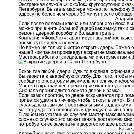
Экстренная служба «ФоксЛок» круглосуточно оказы
Петербурга. Вызвать мастера можно по телефону
8
адресу не более чем через 30 минут после обраще
Аварийн
Если после поломки ключа или запорного блока вы
можно причинить большой ущерб как замку, так и с
ремонт дверной коробки и большие траты.
Компания «ФоксЛок» гарантирует аварийное качес
время суток и день недели.
Но важно не только быстро открыть дверь. Важно 
нашей компании произведут вскрытие максимально 
Мастера работают специальными инструментами. Д
Э
Вскрытие любой двери, будь то входная, офисная 
Вы звоните в аварийную службу. Для того, чтобы 
сообщите оператору максимально полную информаци
Мастер в кратчайшее время приезжает по указанно
Сначала производится осмотр двери и замка.
Если замок простой, то дверь вскрывается при по
придется удалить личинку, чтобы открыть замок. В
сувальдным замком с вертикальными задвижками, 
мастеру удастся подобрать индивидуальный набор
В любом из указанных случаев мастер максимально
сложных случаях это может занять достаточно мног
потребуется ее замена или дорогостоящее восста
Какие
Аварийное вскрытие замков входных дверей в наш