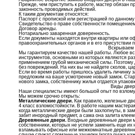
Прежде, чем приступить к работе, мастер обязан 
законность проводимых действий.
К таким документам относятся:
Паспорт с пропиской или регистрацией по данному 
Свидетельство о праве собственности помещением
Договор аренды.
Нотариально заваренная доверенность.
Если документы находятся внутри квартиры или оф
правоохранительных органов и в его присутствии 
Вскрываем 
Мы гарантируем качество нашей работы. Любое в
инструментов, основными из которых являются ра
применением грубой механической силы. Поэтому д
без повреждений. На них вы не найдете сколов, ца
Если во время работы пришлось удалить личинку 
предложим на ваше усмотрение новый замок. Стару
нового замка, собственнику жилья отдается упаков
Виды двер
Наши специалисты имеют большой опыт по взлому
Мы можем срочно открыть:
Металлические двери.
Как правило, железные две
4 класс взломостойкости. В работе нашим мастера
когда металлические двери были захлопнуты, в за
забит инородный предмет, а сама она залита клеем
Деревянные двери.
Входные деревянные двери мо
собственники, которых не успели заменить еще их
взламывать офисные или межкомнатные деревянны
случае служат сломанные защелки (когда ручка наж