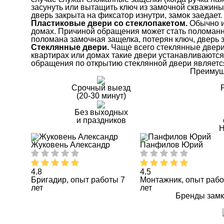
засунуть или вытащить ключ из замочной скважины
дверь закрыта на фиксатор изнутри, замок заедает.
Пластиковые двери со стеклопакетом.
Обычно и
домах. Причиной обращения может стать поломанны
поломана замочная защелка, потерян ключ, дверь з
Стеклянные двери.
Чаще всего стеклянные двери
квартирах или домах такие двери устанавливаются
обращения по открытию стеклянной двери является
Преимущ
Срочный выезд
(20-30 минут)
Без выходных
и праздников
Н
Жуковень Александр
Панфилов Юрий
4.8
4.5
Бригадир, опыт работы 7
Монтажник, опыт рабо
лет
лет
Бренды замк