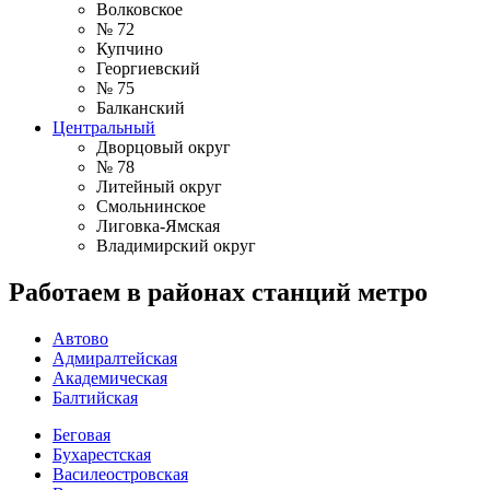
Волковское
№ 72
Купчино
Георгиевский
№ 75
Балканский
Центральный
Дворцовый округ
№ 78
Литейный округ
Смольнинское
Лиговка-Ямская
Владимирский округ
Работаем в районах станций метро
Автово
Адмиралтейская
Академическая
Балтийская
Беговая
Бухарестская
Василеостровская