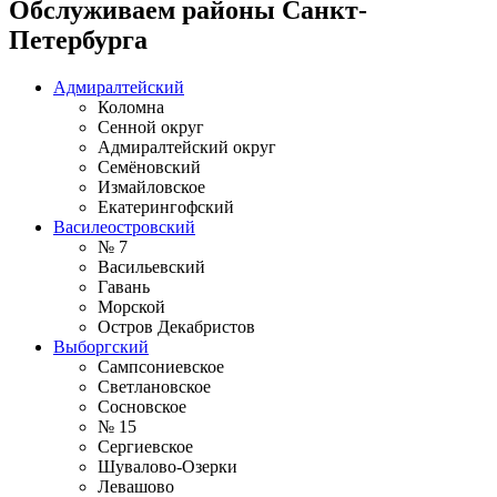
Обслуживаем районы Санкт-
Петербурга
Адмиралтейский
Коломна
Сенной округ
Адмиралтейский округ
Семёновский
Измайловское
Екатерингофский
Василеостровский
№ 7
Васильевский
Гавань
Морской
Остров Декабристов
Выборгский
Сампсониевское
Светлановское
Сосновское
№ 15
Сергиевское
Шувалово-Озерки
Левашово