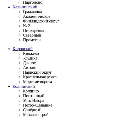
Парголово
Калининский
Гражданка
Академическое
Финляндский округ
№ 21
Пискарёвка
Северный
Прометей
Кировский
Княжево
Ульянка
Дачное
Автово
Нарвский округ
Красненькая речка
Морские ворота
Колпинский
Колпино
Понтонный
Усть-Ижора
Петро-Славянка
Сапёрный
Металлострой