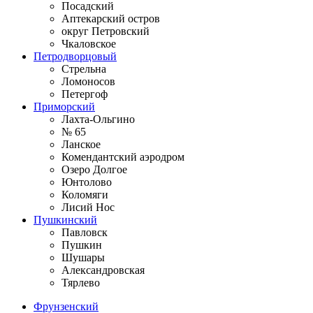
Посадский
Аптекарский остров
округ Петровский
Чкаловское
Петродворцовый
Стрельна
Ломоносов
Петергоф
Приморский
Лахта-Ольгино
№ 65
Ланское
Комендантский аэродром
Озеро Долгое
Юнтолово
Коломяги
Лисий Нос
Пушкинский
Павловск
Пушкин
Шушары
Александровская
Тярлево
Фрунзенский