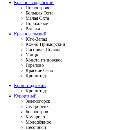
Красногвардейский
Полюстрово
Большая Охта
Малая Охта
Пороховые
Ржевка
Красносельский
Юго-Запад
Южно-Приморский
Сосновая Поляна
Урицк
Константиновское
Горелово
Красное Село
Кронштадт
Кронштадтский
Кронштадт
Курортный
Зеленогорск
Сестрорецк
Белоостров
Комарово
Молодёжное
Песочный