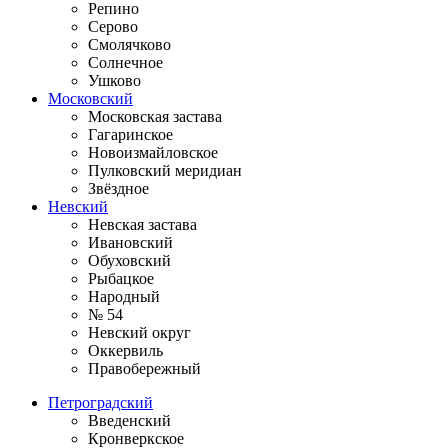
Репино
Серово
Смолячково
Солнечное
Ушково
Московский
Московская застава
Гагаринское
Новоизмайловское
Пулковский меридиан
Звёздное
Невский
Невская застава
Ивановский
Обуховский
Рыбацкое
Народный
№ 54
Невский округ
Оккервиль
Правобережный
Петроградский
Введенский
Кронверкское