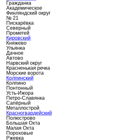
Гражданка
Академическое
Финляндский округ
№ 21
Пискарёвка
Северный
Прометей
Кировский
Княжево
Ульянка
Дачное
Автово
Нарвский округ
Красненькая речка
Морские ворота
Колпинский
Колпино
Понтонный
Усть-Ижора
Петро-Славянка
Сапёрный
Металлострой
Красногвардейский
Полюстрово
Большая Охта
Малая Охта
Пороховые
Ржевка