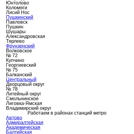
Юнтолово
Коломяги
Лисий Нос
Пушкинский
Павловск
Пушкин
Шушары
Александровская
Тярлево
Фрунзенский
Волковское
№ 72
Купчино
Георгиевский
№ 75
Балканский
Центральный
Дворцовый округ
№ 78
Литейный округ
Смольнинское
Лиговка-Ямская
Владимирский округ
Работаем в районах станций метро
Автово
Адмиралтейская
Академическая
Балтийская