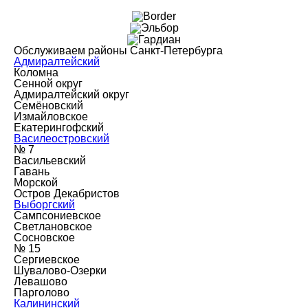
Обслуживаем районы Санкт-Петербурга
Адмиралтейский
Коломна
Сенной округ
Адмиралтейский округ
Семёновский
Измайловское
Екатерингофский
Василеостровский
№ 7
Васильевский
Гавань
Морской
Остров Декабристов
Выборгский
Сампсониевское
Светлановское
Сосновское
№ 15
Сергиевское
Шувалово-Озерки
Левашово
Парголово
Калининский