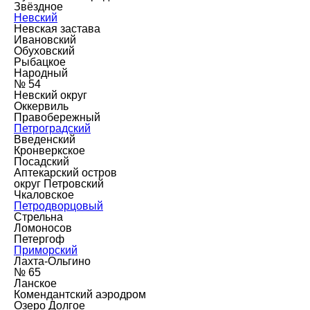
Звёздное
Невский
Невская застава
Ивановский
Обуховский
Рыбацкое
Народный
№ 54
Невский округ
Оккервиль
Правобережный
Петроградский
Введенский
Кронверкское
Посадский
Аптекарский остров
округ Петровский
Чкаловское
Петродворцовый
Стрельна
Ломоносов
Петергоф
Приморский
Лахта-Ольгино
№ 65
Ланское
Комендантский аэродром
Озеро Долгое