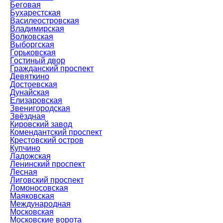
Беговая
Бухарестская
Василеостровская
Владимирская
Волковская
Выборгская
Горьковская
Гостиный двор
Гражданский проспект
Девяткино
Достоевская
Дунайская
Елизаровская
Звенигородская
Звёздная
Кировский завод
Комендантский проспект
Крестовский остров
Купчино
Ладожская
Ленинский проспект
Лесная
Лиговский проспект
Ломоносовская
Маяковская
Международная
Московская
Московские ворота