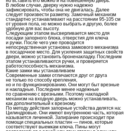
но вставить его можно и на повешенную дверь.
В любом случае, дверку нужно надежно
зафиксировать, чтобы она не двигалась. Далее
следует произвести разметку. Замочный механизм
стандартно устанавливают на расстоянии 95-105 см
от уровня пола, но можно выбрать и другую, более
удобную для вас высоту.
Следующим этапом высверливается место для
посадки запорного блока, отверстия для ключа
и ручки. После чего уже проводится
непосредственная установка замкового механизма
в посадочное место. Для усиления защитных свойств
двери, можно установить броненакладку. Последним
этапом устанавливаются ручки, и проверяется
работоспособность механизма.
Какие замки мы устанавливаем
Современные замки отличаются друг от друга
не только по способу крепления,
но и по функционированию. Они могут быт врезные
и накладные. Последние менее надежные
по сравнению с врезными. Поэтому накладной
механизм на входную дверь можно устанавливать,
как дополнительный к врезному.
По методу действия запорные устойства делятся на:
Цилиндровые. Они имеют внутреннюю часть, которая
называется личинкой. Запирание происходит при
помощи специальных пластин — пинов, которые
соответствуют выемкам ключа. Пины могут