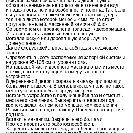
Покупая замковый блок на новую дверь, нужно
обращать внимание не только на его внешний вид
и надежность, но и на особенности полотна. Так, если
вы устанавливаете железную или стальную дверь,
толщина листа которой менее 3-4мм, то не стоит
покупать тяжелый, массивный замочный блок.
Со временем он провиснет и приведет к деформации.
Устанавливать замковый блок на новую
металлическую или деревянную дверь лучше
до ее установки.
Далее следует действовать, соблюдая следующие
этапы:
Определить высоту расположения запорной системы
на уровне 95-105 см от уровня пола.
На торцевой части дверного массива отметить место
врезки, соответствующее размеру запорного
устройства.
В деревянной двери прорезать выемку при помощи
болгарки и стамески. В металлическом полотне такое
место уже должно быть предусмотрено.
Вставить устройство в получившийся паз и отметить
места его крепления. Высверлить отверстия под
крепеж, делая их немного меньше, чем крепления.
Разметить место под скважину. Проделать отверстие
под нее.
Вставить механизм. Закрепить его болтами.
Протестировать его работоспособность.
Закрепить замочные накладки с обеих сторон дверки.