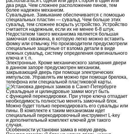
располагаться с одной или двух сторон в один или
два ряда. Чем сложнее расположение пинов, тем
более надежен механизм.
Сувальдные. Замыкание обеспечивается с помощью
специальных пластин — сувальд. Чем больше этих
сувальд, тем сложнее вскрыть устройство. Устройство
считается надежным, если их не менее 6-8 штук.
Недостатком такого механизма является большая
замочная скважина, в которую легко можно вставить
фомку или отмычку. Но производители предусмотрели
специальные защитные от взлома детали в виде
ложных сувальд, систему определения оригинального
ключа и т. п.
Электронные. Кроме механического запирания двери
в данном запоре предусмотрен механизм,
закрывающий дверь при помощи электрических
импульсов. Управлять им можно при помощи брелока,
телефона или специальной пластиковой карты.
Сувальдные и цилиндровые замки могут быть
с функцией перекодировки. При утере ключа отпадает
необходимость полностью менять замочный блок.
Можно будет только перекодировать его сувальды или
пины. В комплекте к таким механизмам идет
специальный перекодировочный инструмент L-key
и дополнительный комплект ключей для такого
случая.
Особенности установки замка в новую дверь