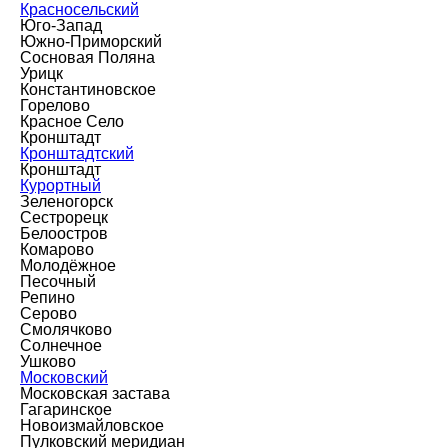
Красносельский
Юго-Запад
Южно-Приморский
Сосновая Поляна
Урицк
Константиновское
Горелово
Красное Село
Кронштадт
Кронштадтский
Кронштадт
Курортный
Зеленогорск
Сестрорецк
Белоостров
Комарово
Молодёжное
Песочный
Репино
Серово
Смолячково
Солнечное
Ушково
Московский
Московская застава
Гагаринское
Новоизмайловское
Пулковский меридиан