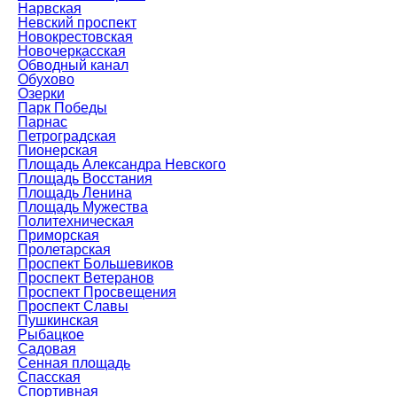
Нарвская
Невский проспект
Новокрестовская
Новочеркасская
Обводный канал
Обухово
Озерки
Парк Победы
Парнас
Петроградская
Пионерская
Площадь Александра Невского
Площадь Восстания
Площадь Ленина
Площадь Мужества
Политехническая
Приморская
Пролетарская
Проспект Большевиков
Проспект Ветеранов
Проспект Просвещения
Проспект Славы
Пушкинская
Рыбацкое
Садовая
Сенная площадь
Спасская
Спортивная