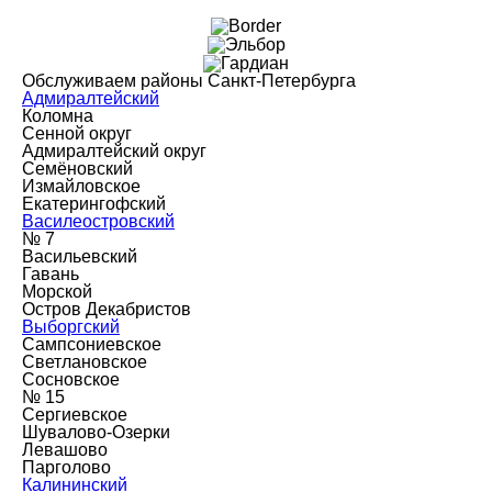
Обслуживаем районы Санкт-Петербурга
Адмиралтейский
Коломна
Сенной округ
Адмиралтейский округ
Семёновский
Измайловское
Екатерингофский
Василеостровский
№ 7
Васильевский
Гавань
Морской
Остров Декабристов
Выборгский
Сампсониевское
Светлановское
Сосновское
№ 15
Сергиевское
Шувалово-Озерки
Левашово
Парголово
Калининский