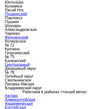
Юнтолово
Коломяги
Лисий Нос
Пушкинский
Павловск
Пушкин
Шушары
Александровская
Тярлево
Фрунзенский
Волковское
№ 72
Купчино
Георгиевский
№ 75
Балканский
Центральный
Дворцовый округ
№ 78
Литейный округ
Смольнинское
Лиговка-Ямская
Владимирский округ
Работаем в районах станций метро
Автово
Адмиралтейская
Академическая
Балтийская