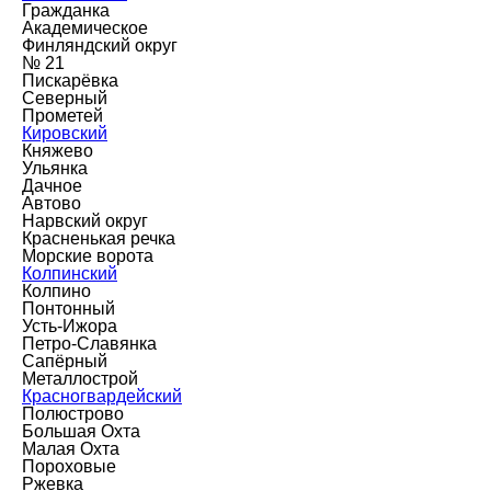
Гражданка
Академическое
Финляндский округ
№ 21
Пискарёвка
Северный
Прометей
Кировский
Княжево
Ульянка
Дачное
Автово
Нарвский округ
Красненькая речка
Морские ворота
Колпинский
Колпино
Понтонный
Усть-Ижора
Петро-Славянка
Сапёрный
Металлострой
Красногвардейский
Полюстрово
Большая Охта
Малая Охта
Пороховые
Ржевка