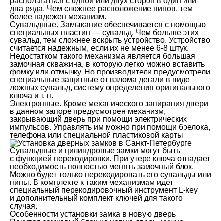
располагаться с одной или двух сторон в один или
два ряда. Чем сложнее расположение пинов, тем
более надежен механизм.
Сувальдные. Замыкание обеспечивается с помощью
специальных пластин — сувальд. Чем больше этих
сувальд, тем сложнее вскрыть устройство. Устройство
считается надежным, если их не менее 6-8 штук.
Недостатком такого механизма является большая
замочная скважина, в которую легко можно вставить
фомку или отмычку. Но производители предусмотрели
специальные защитные от взлома детали в виде
ложных сувальд, систему определения оригинального
ключа и т. п.
Электронные. Кроме механического запирания двери
в данном запоре предусмотрен механизм,
закрывающий дверь при помощи электрических
импульсов. Управлять им можно при помощи брелока,
телефона или специальной пластиковой карты.
Сувальдные и цилиндровые замки могут быть
с функцией перекодировки. При утере ключа отпадает
необходимость полностью менять замочный блок.
Можно будет только перекодировать его сувальды или
пины. В комплекте к таким механизмам идет
специальный перекодировочный инструмент L-key
и дополнительный комплект ключей для такого
случая.
Особенности установки замка в новую дверь