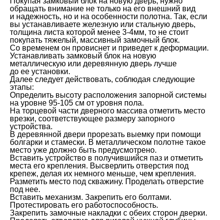
Покупая замковый блок на новую дверь, нужно
обращать внимание не только на его внешний вид
и надежность, но и на особенности полотна. Так, если
вы устанавливаете железную или стальную дверь,
толщина листа которой менее 3-4мм, то не стоит
покупать тяжелый, массивный замочный блок.
Со временем он провиснет и приведет к деформации.
Устанавливать замковый блок на новую
металлическую или деревянную дверь лучше
до ее установки.
Далее следует действовать, соблюдая следующие
этапы:
Определить высоту расположения запорной системы
на уровне 95-105 см от уровня пола.
На торцевой части дверного массива отметить место
врезки, соответствующее размеру запорного
устройства.
В деревянной двери прорезать выемку при помощи
болгарки и стамески. В металлическом полотне такое
место уже должно быть предусмотрено.
Вставить устройство в получившийся паз и отметить
места его крепления. Высверлить отверстия под
крепеж, делая их немного меньше, чем крепления.
Разметить место под скважину. Проделать отверстие
под нее.
Вставить механизм. Закрепить его болтами.
Протестировать его работоспособность.
Закрепить замочные накладки с обеих сторон дверки.