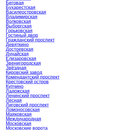
Беговая
Бухарестская
Василеостровская
Владимирская
Волковская
Выборгская
Горьковская
Гостиный двор
Гражданский проспект
Девяткино
Достоевская
Дунайская
Елизаровская
Звенигородская
Звёздная
Кировский завод
Комендантский проспект
Крестовский остров
Купчино
Ладожская
Ленинский проспект
Лесная
Лиговский проспект
Ломоносовская
Маяковская
Международная
Московская
Московские ворота