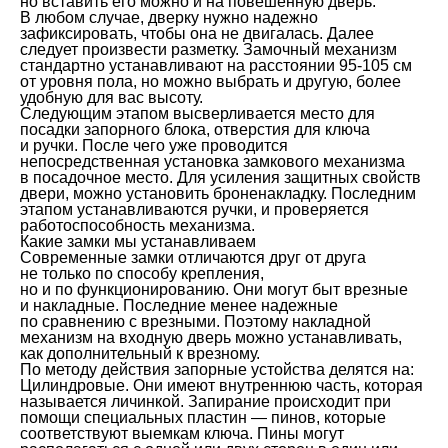
но вставить его можно и на повешенную дверь.
В любом случае, дверку нужно надежно
зафиксировать, чтобы она не двигалась. Далее
следует произвести разметку. Замочный механизм
стандартно устанавливают на расстоянии 95-105 см
от уровня пола, но можно выбрать и другую, более
удобную для вас высоту.
Следующим этапом высверливается место для
посадки запорного блока, отверстия для ключа
и ручки. После чего уже проводится
непосредственная установка замкового механизма
в посадочное место. Для усиления защитных свойств
двери, можно установить броненакладку. Последним
этапом устанавливаются ручки, и проверяется
работоспособность механизма.
Какие замки мы устанавливаем
Современные замки отличаются друг от друга
не только по способу крепления,
но и по функционированию. Они могут быт врезные
и накладные. Последние менее надежные
по сравнению с врезными. Поэтому накладной
механизм на входную дверь можно устанавливать,
как дополнительный к врезному.
По методу действия запорные устойства делятся на:
Цилиндровые. Они имеют внутреннюю часть, которая
называется личинкой. Запирание происходит при
помощи специальных пластин — пинов, которые
соответствуют выемкам ключа. Пины могут