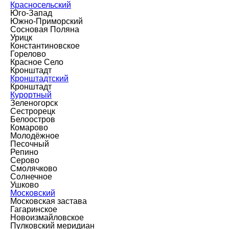
Красносельский
Юго-Запад
Южно-Приморский
Сосновая Поляна
Урицк
Константиновское
Горелово
Красное Село
Кронштадт
Кронштадтский
Кронштадт
Курортный
Зеленогорск
Сестрорецк
Белоостров
Комарово
Молодёжное
Песочный
Репино
Серово
Смолячково
Солнечное
Ушково
Московский
Московская застава
Гагаринское
Новоизмайловское
Пулковский меридиан