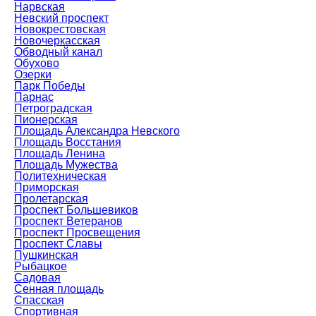
Нарвская
Невский проспект
Новокрестовская
Новочеркасская
Обводный канал
Обухово
Озерки
Парк Победы
Парнас
Петроградская
Пионерская
Площадь Александра Невского
Площадь Восстания
Площадь Ленина
Площадь Мужества
Политехническая
Приморская
Пролетарская
Проспект Большевиков
Проспект Ветеранов
Проспект Просвещения
Проспект Славы
Пушкинская
Рыбацкое
Садовая
Сенная площадь
Спасская
Спортивная