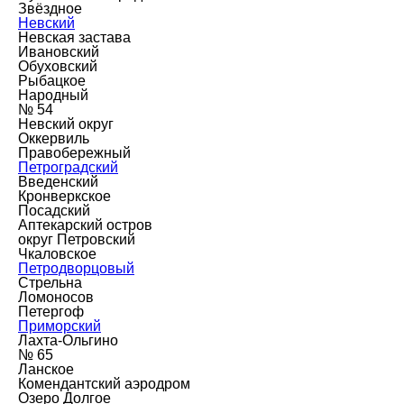
Звёздное
Невский
Невская застава
Ивановский
Обуховский
Рыбацкое
Народный
№ 54
Невский округ
Оккервиль
Правобережный
Петроградский
Введенский
Кронверкское
Посадский
Аптекарский остров
округ Петровский
Чкаловское
Петродворцовый
Стрельна
Ломоносов
Петергоф
Приморский
Лахта-Ольгино
№ 65
Ланское
Комендантский аэродром
Озеро Долгое