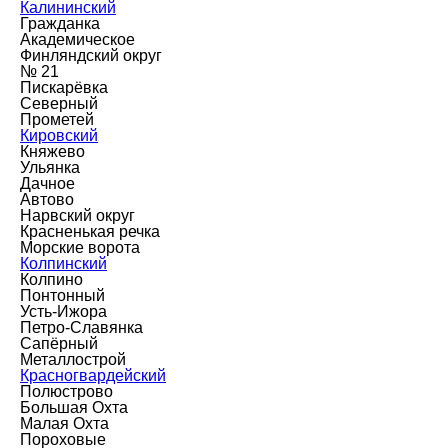
Калининский
Гражданка
Академическое
Финляндский округ
№ 21
Пискарёвка
Северный
Прометей
Кировский
Княжево
Ульянка
Дачное
Автово
Нарвский округ
Красненькая речка
Морские ворота
Колпинский
Колпино
Понтонный
Усть-Ижора
Петро-Славянка
Сапёрный
Металлострой
Красногвардейский
Полюстрово
Большая Охта
Малая Охта
Пороховые