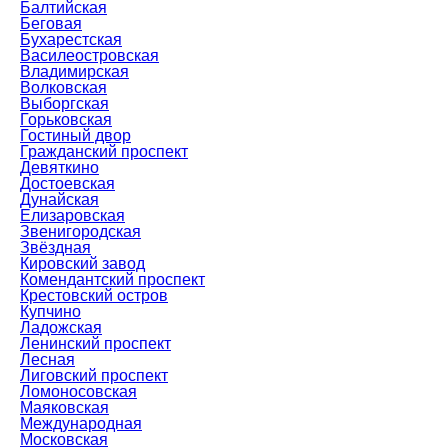
Балтийская
Беговая
Бухарестская
Василеостровская
Владимирская
Волковская
Выборгская
Горьковская
Гостиный двор
Гражданский проспект
Девяткино
Достоевская
Дунайская
Елизаровская
Звенигородская
Звёздная
Кировский завод
Комендантский проспект
Крестовский остров
Купчино
Ладожская
Ленинский проспект
Лесная
Лиговский проспект
Ломоносовская
Маяковская
Международная
Московская