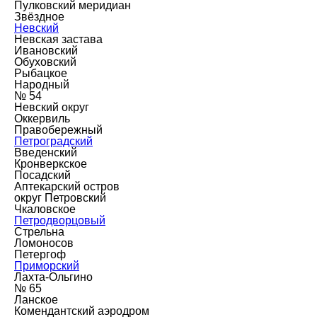
Пулковский меридиан
Звёздное
Невский
Невская застава
Ивановский
Обуховский
Рыбацкое
Народный
№ 54
Невский округ
Оккервиль
Правобережный
Петроградский
Введенский
Кронверкское
Посадский
Аптекарский остров
округ Петровский
Чкаловское
Петродворцовый
Стрельна
Ломоносов
Петергоф
Приморский
Лахта-Ольгино
№ 65
Ланское
Комендантский аэродром