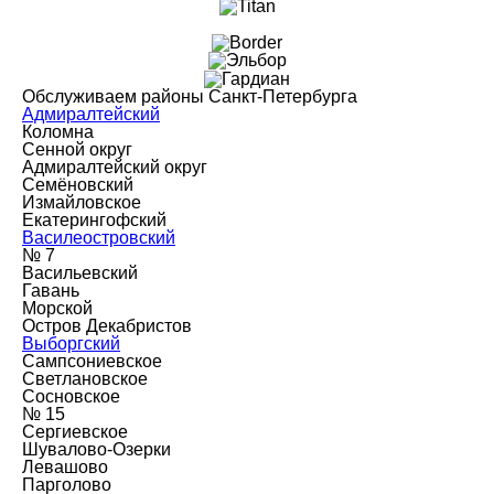
Обслуживаем районы Санкт-Петербурга
Адмиралтейский
Коломна
Сенной округ
Адмиралтейский округ
Семёновский
Измайловское
Екатерингофский
Василеостровский
№ 7
Васильевский
Гавань
Морской
Остров Декабристов
Выборгский
Сампсониевское
Светлановское
Сосновское
№ 15
Сергиевское
Шувалово-Озерки
Левашово
Парголово