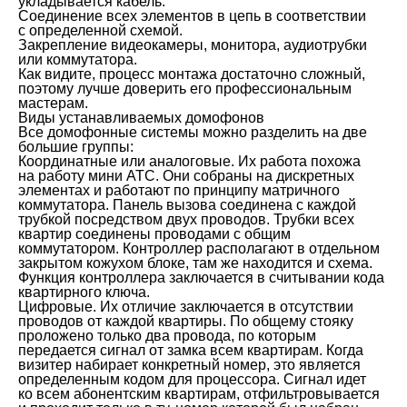
укладывается кабель.
Соединение всех элементов в цепь в соответствии
с определенной схемой.
Закрепление видеокамеры, монитора, аудиотрубки
или коммутатора.
Как видите, процесс монтажа достаточно сложный,
поэтому лучше доверить его профессиональным
мастерам.
Виды устанавливаемых домофонов
Все домофонные системы можно разделить на две
большие группы:
Координатные или аналоговые. Их работа похожа
на работу мини АТС. Они собраны на дискретных
элементах и работают по принципу матричного
коммутатора. Панель вызова соединена с каждой
трубкой посредством двух проводов. Трубки всех
квартир соединены проводами с общим
коммутатором. Контроллер располагают в отдельном
закрытом кожухом блоке, там же находится и схема.
Функция контроллера заключается в считывании кода
квартирного ключа.
Цифровые. Их отличие заключается в отсутствии
проводов от каждой квартиры. По общему стояку
проложено только два провода, по которым
передается сигнал от замка всем квартирам. Когда
визитер набирает конкретный номер, это является
определенным кодом для процессора. Сигнал идет
ко всем абонентским квартирам, отфильтровывается