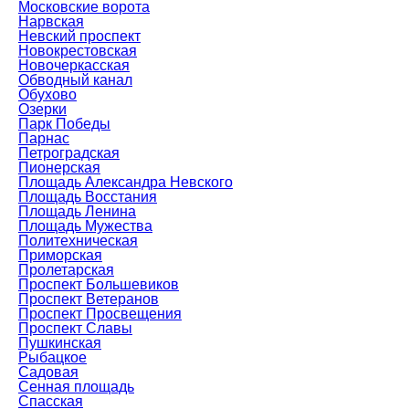
Московские ворота
Нарвская
Невский проспект
Новокрестовская
Новочеркасская
Обводный канал
Обухово
Озерки
Парк Победы
Парнас
Петроградская
Пионерская
Площадь Александра Невского
Площадь Восстания
Площадь Ленина
Площадь Мужества
Политехническая
Приморская
Пролетарская
Проспект Большевиков
Проспект Ветеранов
Проспект Просвещения
Проспект Славы
Пушкинская
Рыбацкое
Садовая
Сенная площадь
Спасская