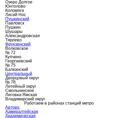
Озеро Долгое
Юнтолово
Коломяги
Лисий Нос
Пушкинский
Павловск
Пушкин
Шушары
Александровская
Тярлево
Фрунзенский
Волковское
№ 72
Купчино
Георгиевский
№ 75
Балканский
Центральный
Дворцовый округ
№ 78
Литейный округ
Смольнинское
Лиговка-Ямская
Владимирский округ
Работаем в районах станций метро
Автово
Адмиралтейская
Академическая