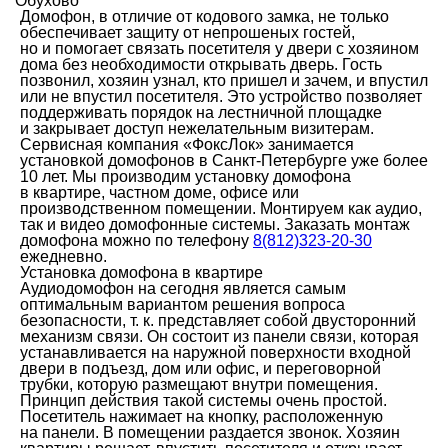
Обухово
Домофон, в отличие от кодового замка, не только
обеспечивает защиту от непрошеных гостей,
но и помогает связать посетителя у двери с хозяином
дома без необходимости открывать дверь. Гость
позвонил, хозяин узнал, кто пришел и зачем, и впустил
или не впустил посетителя. Это устройство позволяет
поддерживать порядок на лестничной площадке
и закрывает доступ нежелательным визитерам.
Сервисная компания «ФоксЛок» занимается
установкой домофонов в Санкт-Петербурге уже более
10 лет. Мы производим установку домофона
в квартире, частном доме, офисе или
производственном помещении. Монтируем как аудио,
так и видео домофонные системы. Заказать монтаж
домофона можно по телефону
8(812)323-20-30
ежедневно.
Установка домофона в квартире
Аудиодомофон на сегодня является самым
оптимальным вариантом решения вопроса
безопасности, т. к. представляет собой двусторонний
механизм связи. Он состоит из панели связи, которая
устанавливается на наружной поверхности входной
двери в подъезд, дом или офис, и переговорной
трубки, которую размещают внутри помещения.
Принцип действия такой системы очень простой.
Посетитель нажимает на кнопку, расположенную
на панели. В помещении раздается звонок. Хозяин