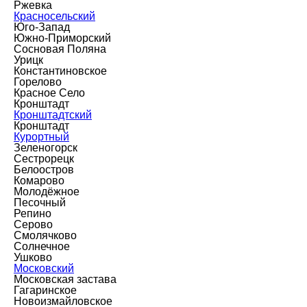
Ржевка
Красносельский
Юго-Запад
Южно-Приморский
Сосновая Поляна
Урицк
Константиновское
Горелово
Красное Село
Кронштадт
Кронштадтский
Кронштадт
Курортный
Зеленогорск
Сестрорецк
Белоостров
Комарово
Молодёжное
Песочный
Репино
Серово
Смолячково
Солнечное
Ушково
Московский
Московская застава
Гагаринское
Новоизмайловское