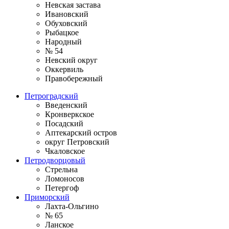
Невская застава
Ивановский
Обуховский
Рыбацкое
Народный
№ 54
Невский округ
Оккервиль
Правобережный
Петроградский
Введенский
Кронверкское
Посадский
Аптекарский остров
округ Петровский
Чкаловское
Петродворцовый
Стрельна
Ломоносов
Петергоф
Приморский
Лахта-Ольгино
№ 65
Ланское