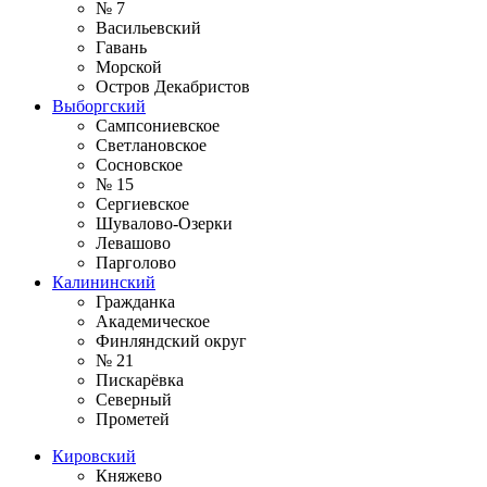
№ 7
Васильевский
Гавань
Морской
Остров Декабристов
Выборгский
Сампсониевское
Светлановское
Сосновское
№ 15
Сергиевское
Шувалово-Озерки
Левашово
Парголово
Калининский
Гражданка
Академическое
Финляндский округ
№ 21
Пискарёвка
Северный
Прометей
Кировский
Княжево