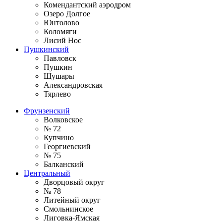
Комендантский аэродром
Озеро Долгое
Юнтолово
Коломяги
Лисий Нос
Пушкинский
Павловск
Пушкин
Шушары
Александровская
Тярлево
Фрунзенский
Волковское
№ 72
Купчино
Георгиевский
№ 75
Балканский
Центральный
Дворцовый округ
№ 78
Литейный округ
Смольнинское
Лиговка-Ямская