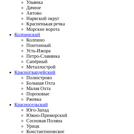
Ульянка
Дачное
Автово
Нарвский округ
Красненькая речка
Морские ворота
Колпинский
Колпино
Понтонный
Усть-Ижора
Петро-Славянка
Сапёрный
Металлострой
Красногвардейский
Полюстрово
Большая Охта
Малая Охта
Пороховые
Ржевка
Красносельский
Юго-Запад
Южно-Приморский
Сосновая Поляна
Урицк
Константиновское