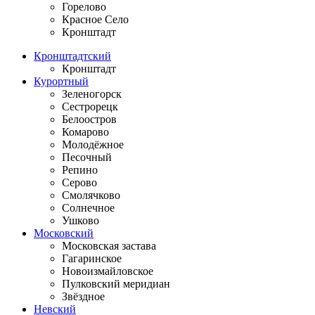
Горелово
Красное Село
Кронштадт
Кронштадтский
Кронштадт
Курортный
Зеленогорск
Сестрорецк
Белоостров
Комарово
Молодёжное
Песочный
Репино
Серово
Смолячково
Солнечное
Ушково
Московский
Московская застава
Гагаринское
Новоизмайловское
Пулковский меридиан
Звёздное
Невский