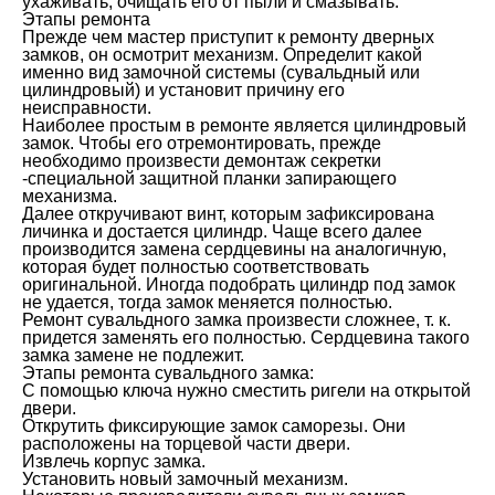
ухаживать, очищать его от пыли и смазывать.
Этапы ремонта
Прежде чем мастер приступит к ремонту дверных
замков, он осмотрит механизм. Определит какой
именно вид замочной системы (сувальдный или
цилиндровый) и установит причину его
неисправности.
Наиболее простым в ремонте является цилиндровый
замок. Чтобы его отремонтировать, прежде
необходимо произвести демонтаж секретки
-специальной защитной планки запирающего
механизма.
Далее откручивают винт, которым зафиксирована
личинка и достается цилиндр. Чаще всего далее
производится замена сердцевины на аналогичную,
которая будет полностью соответствовать
оригинальной. Иногда подобрать цилиндр под замок
не удается, тогда замок меняется полностью.
Ремонт сувальдного замка произвести сложнее, т. к.
придется заменять его полностью. Сердцевина такого
замка замене не подлежит.
Этапы ремонта сувальдного замка:
С помощью ключа нужно сместить ригели на открытой
двери.
Открутить фиксирующие замок саморезы. Они
расположены на торцевой части двери.
Извлечь корпус замка.
Установить новый замочный механизм.