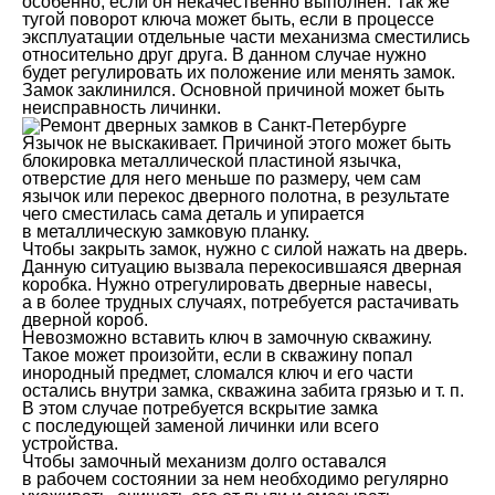
особенно, если он некачественно выполнен. Так же
тугой поворот ключа может быть, если в процессе
эксплуатации отдельные части механизма сместились
относительно друг друга. В данном случае нужно
будет регулировать их положение или менять замок.
Замок заклинился. Основной причиной может быть
неисправность личинки.
Язычок не выскакивает. Причиной этого может быть
блокировка металлической пластиной язычка,
отверстие для него меньше по размеру, чем сам
язычок или перекос дверного полотна, в результате
чего сместилась сама деталь и упирается
в металлическую замковую планку.
Чтобы закрыть замок, нужно с силой нажать на дверь.
Данную ситуацию вызвала перекосившаяся дверная
коробка. Нужно отрегулировать дверные навесы,
а в более трудных случаях, потребуется растачивать
дверной короб.
Невозможно вставить ключ в замочную скважину.
Такое может произойти, если в скважину попал
инородный предмет, сломался ключ и его части
остались внутри замка, скважина забита грязью и т. п.
В этом случае потребуется вскрытие замка
с последующей заменой личинки или всего
устройства.
Чтобы замочный механизм долго оставался
в рабочем состоянии за нем необходимо регулярно