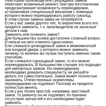
Некоторые производители сувальдных замков
облегчают возможный ремонт. Они при изготовлении
предусматривают возможность перекодировки,
устанавливая специальный механизм с помощью
которого можно перекодировать работу сувальд.
В этом случае замена замка не потребуется.
Если у вас замок другого тип, то вероятнее всего его
придется заменить, т. к. производители не запасные
детали к ним.
Заменить или починить замок?
Для большинства хозяев достаточно сложный вопрос.
И нельзя на него ответить односложно.
Ели сломался цилиндровый замок в межкомнатной
или входной двери, у которого можно заменить
личинку, то конечно же лучше поступить именно таким
способом.
Если сломался сувальдный замок, то его можно
перекодировать. В большинстве случаев это подходит
для импортных замков. Но перекодировку
необходимо доверить специалисту, не рискуйте
делать это самостоятельно. Замок может полностью
заклинить. Отечественные экземпляры
перекодировке не подлежат. Поэтому их придется
полностью менять.
Если у вас более простой, например, крестовой
замок. То ремонту он не подлежит, по причине
отсутствия запчастей и его необходимо будет
заменить.