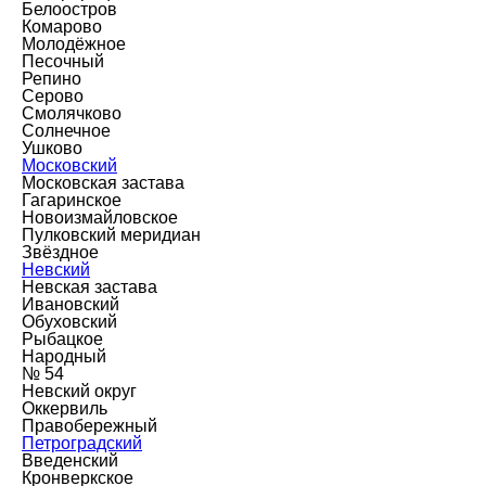
Белоостров
Комарово
Молодёжное
Песочный
Репино
Серово
Смолячково
Солнечное
Ушково
Московский
Московская застава
Гагаринское
Новоизмайловское
Пулковский меридиан
Звёздное
Невский
Невская застава
Ивановский
Обуховский
Рыбацкое
Народный
№ 54
Невский округ
Оккервиль
Правобережный
Петроградский
Введенский
Кронверкское