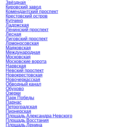
Звёздная
Кировский завод
Комендантский проспект
Крестовский остров
Купчино
Ладожская
Ленинский проспект
Лесная
Лиговский проспект
Ломоносовская
Маяковская
Международная
Московская
Московские ворота
Нарвская
Невский проспект
Новокрестовская
Новочеркасская
Обводный канал
Обухово
Озерки
Парк Победы
Парнас
Петроградская
Пионерская
Площадь Александра Невского
Площадь Восстания
Площадь Ленина