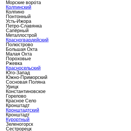
Морские ворота
Колпинский
Колпино
Понтонный
Усть-Ижора
Петро-Славянка
Сапёрный
Металлострой
Красногвардейский
Полюстрово
Большая Охта
Малая Охта
Пороховые
Ржевка
Красносельский
Юго-Запад
Южно-Приморский
Сосновая Поляна
Урицк
Константиновское
Горелово
Красное Село
Кронштадт
Кронштадтский
Кронштадт
Курортный
Зеленогорск
Сестрорецк