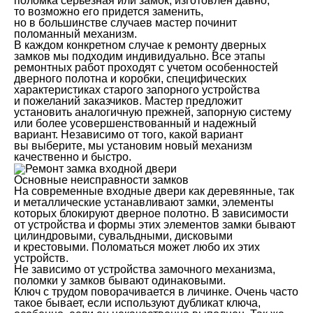
поломка серьезная или замок, изготовлен давно,
то возможно его придется заменить,
но в большинстве случаев мастер починит
поломанный механизм.
В каждом конкретном случае к ремонту дверных
замков мы подходим индивидуально. Все этапы
ремонтных работ проходят с учетом особенностей
дверного полотна и коробки, специфических
характеристиках старого запорного устройства
и пожеланий заказчиков. Мастер предложит
установить аналогичную прежней, запорную систему
или более усовершенствованный и надежный
вариант. Независимо от того, какой вариант
вы выберите, мы установим новый механизм
качественно и быстро.
Основные неисправности замков
На современные входные двери как деревянные, так
и металлические устанавливают замки, элементы
которых блокируют дверное полотно. В зависимости
от устройства и формы этих элементов замки бывают
цилиндровыми, сувальдными, дисковыми
и крестовыми. Поломаться может любо их этих
устройств.
Не зависимо от устройства замочного механизма,
поломки у замков бывают одинаковыми.
Ключ с трудом поворачивается в личинке. Очень часто
такое бывает, если используют дубликат ключа,