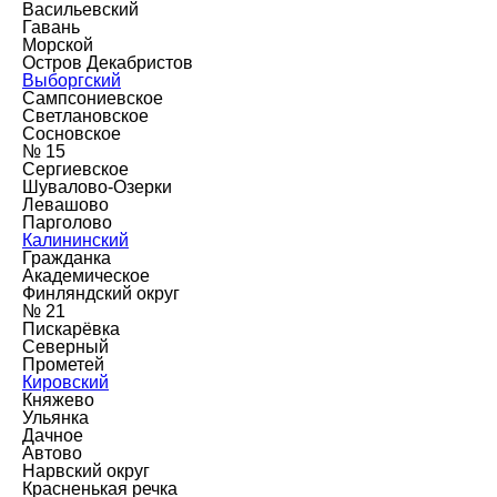
Васильевский
Гавань
Морской
Остров Декабристов
Выборгский
Сампсониевское
Светлановское
Сосновское
№ 15
Сергиевское
Шувалово-Озерки
Левашово
Парголово
Калининский
Гражданка
Академическое
Финляндский округ
№ 21
Пискарёвка
Северный
Прометей
Кировский
Княжево
Ульянка
Дачное
Автово
Нарвский округ
Красненькая речка