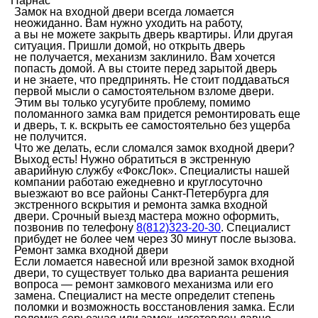
Парнас
Замок на входной двери всегда ломается
неожиданно. Вам нужно уходить на работу,
а вы не можете закрыть дверь квартиры. Или другая
ситуация. Пришли домой, но открыть дверь
не получается, механизм заклинило. Вам хочется
попасть домой. А вы стоите перед зарытой дверь
и не знаете, что предпринять. Не стоит поддаваться
первой мысли о самостоятельном взломе двери.
Этим вы только усугубите проблему, помимо
поломанного замка вам придется ремонтировать еще
и дверь, т. к. вскрыть ее самостоятельно без ущерба
не получится.
Что же делать, если сломался замок входной двери?
Выход есть! Нужно обратиться в экстренную
аварийную службу «ФоксЛок». Специалисты нашей
компании работаю ежедневно и круглосуточно
выезжают во все районы Санкт-Петербурга для
экстренного вскрытия и ремонта замка входной
двери. Срочный выезд мастера можно оформить,
позвонив по телефону
8(812)323-20-30
. Специалист
прибудет не более чем через 30 минут после вызова.
Ремонт замка входной двери
Если ломается навесной или врезной замок входной
двери, то существует только два варианта решения
вопроса — ремонт замкового механизма или его
замена. Специалист на месте определит степень
поломки и возможность восстановления замка. Если