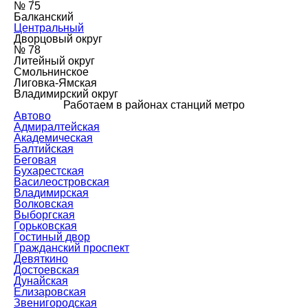
№ 75
Балканский
Центральный
Дворцовый округ
№ 78
Литейный округ
Смольнинское
Лиговка-Ямская
Владимирский округ
Работаем в районах станций метро
Автово
Адмиралтейская
Академическая
Балтийская
Беговая
Бухарестская
Василеостровская
Владимирская
Волковская
Выборгская
Горьковская
Гостиный двор
Гражданский проспект
Девяткино
Достоевская
Дунайская
Елизаровская
Звенигородская