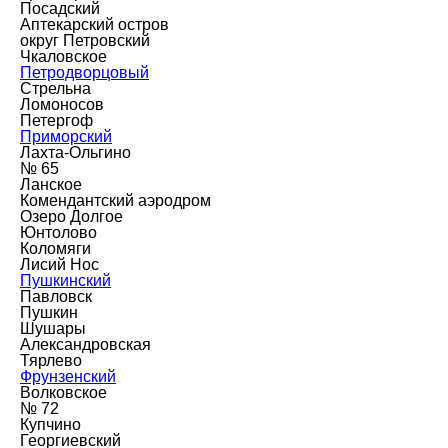
Посадский
Аптекарский остров
округ Петровский
Чкаловское
Петродворцовый
Стрельна
Ломоносов
Петергоф
Приморский
Лахта-Ольгино
№ 65
Ланское
Комендантский аэродром
Озеро Долгое
Юнтолово
Коломяги
Лисий Нос
Пушкинский
Павловск
Пушкин
Шушары
Александровская
Тярлево
Фрунзенский
Волковское
№ 72
Купчино
Георгиевский