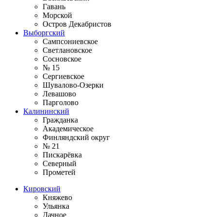
Гавань
Морской
Остров Декабристов
Выборгский
Сампсониевское
Светлановское
Сосновское
№ 15
Сергиевское
Шувалово-Озерки
Левашово
Парголово
Калининский
Гражданка
Академическое
Финляндский округ
№ 21
Пискарёвка
Северный
Прометей
Кировский
Княжево
Ульянка
Дачное