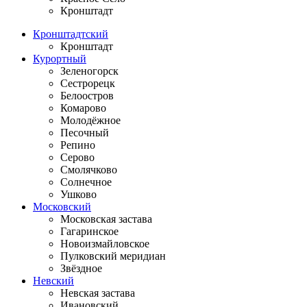
Кронштадт
Кронштадтский
Кронштадт
Курортный
Зеленогорск
Сестрорецк
Белоостров
Комарово
Молодёжное
Песочный
Репино
Серово
Смолячково
Солнечное
Ушково
Московский
Московская застава
Гагаринское
Новоизмайловское
Пулковский меридиан
Звёздное
Невский
Невская застава
Ивановский