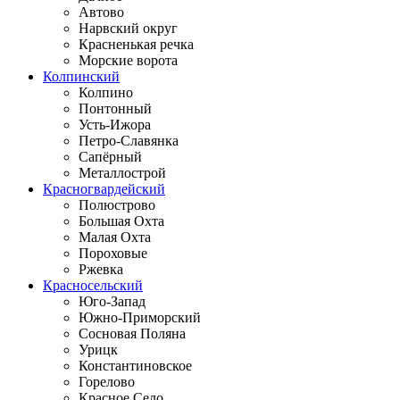
Автово
Нарвский округ
Красненькая речка
Морские ворота
Колпинский
Колпино
Понтонный
Усть-Ижора
Петро-Славянка
Сапёрный
Металлострой
Красногвардейский
Полюстрово
Большая Охта
Малая Охта
Пороховые
Ржевка
Красносельский
Юго-Запад
Южно-Приморский
Сосновая Поляна
Урицк
Константиновское
Горелово
Красное Село