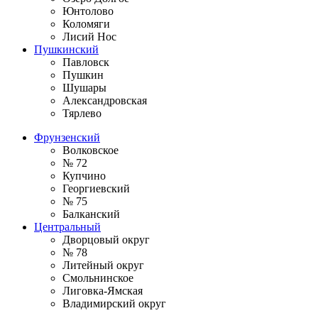
Юнтолово
Коломяги
Лисий Нос
Пушкинский
Павловск
Пушкин
Шушары
Александровская
Тярлево
Фрунзенский
Волковское
№ 72
Купчино
Георгиевский
№ 75
Балканский
Центральный
Дворцовый округ
№ 78
Литейный округ
Смольнинское
Лиговка-Ямская
Владимирский округ