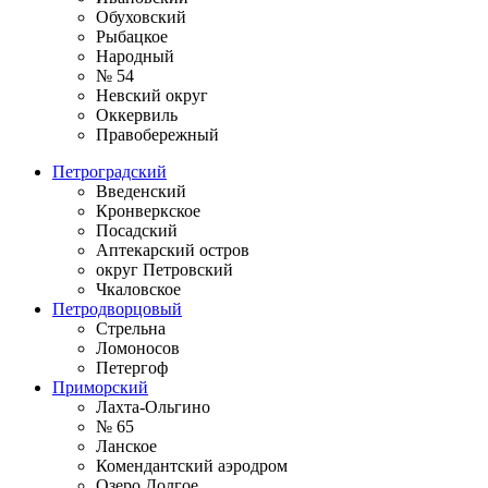
Обуховский
Рыбацкое
Народный
№ 54
Невский округ
Оккервиль
Правобережный
Петроградский
Введенский
Кронверкское
Посадский
Аптекарский остров
округ Петровский
Чкаловское
Петродворцовый
Стрельна
Ломоносов
Петергоф
Приморский
Лахта-Ольгино
№ 65
Ланское
Комендантский аэродром
Озеро Долгое