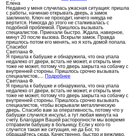
Елена
Недавно у меня случилась ужасная ситуация: пришла
с работы, начинаю открывать дверь, а замок
заклинило. Ключ не проходит, ничего никуда не
вертится. Никогда до этого не сталкивалась с
подобной проблемой. Пришлось вызывать
специалистов. Приехали быстро. Ждала, наверное,
минут 20 после вызова. Вскрыли замок. Правда
пришлось потом его менять, но я хоть домой попала.
Спасибо!
Светлана Ф.
Я пришла к бабушке и обнаружила, что она упала
недалеко от двери, встать не может, и открыть мне
тоже не может, потому что дверь закрыта на собачку с
внутренней стороны. Пришлось срочно вызывать
специалистов,…
Подробнее
Светлана Ф.
Я пришла к бабушке и обнаружила, что она упала
недалеко от двери, встать не может, и открыть мне
тоже не может, потому что дверь закрыта на собачку с
внутренней стороны. Пришлось срочно вызывать
специалистов, чтобы вскрывали металлическую
дверь. Спасибо вам за оперативность, потому что у
бабушки случился инсульт, а тут любая минута на
счету. Благодаря Вашей расторопности мы вовремя
отправили бабушку в больницу. Если у кого-то
случится такая же ситуация, не да Бог, то
обращайтесь сюда. Качественно, быстро и вежливо.