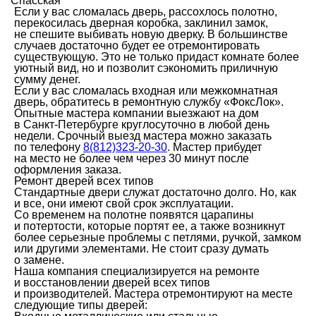
Спасская
Если у вас сломалась дверь, рассохлось полотно,
перекосилась дверная коробка, заклинил замок,
не спешите выбивать новую дверку. В большинстве
случаев достаточно будет ее отремонтировать
существующую. Это не только придаст комнате более
уютный вид, но и позволит сэкономить приличную
сумму денег.
Если у вас сломалась входная или межкомнатная
дверь, обратитесь в ремонтную службу «ФоксЛок».
Опытные мастера компании выезжают на дом
в Санкт-Петербурге круглосуточно в любой день
недели. Срочный выезд мастера можно заказать
по телефону
8(812)323-20-30
. Мастер прибудет
на место не более чем через 30 минут после
оформления заказа.
Ремонт дверей всех типов
Стандартные двери служат достаточно долго. Но, как
и все, они имеют свой срок эксплуатации.
Со временем на полотне появятся царапины
и потертости, которые портят ее, а также возникнут
более серьезные проблемы с петлями, ручкой, замком
или другими элементами. Не стоит сразу думать
о замене.
Наша компания специализируется на ремонте
и восстановлении дверей всех типов
и производителей. Мастера отремонтируют на месте
следующие типы дверей: