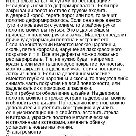
и воспользоваться услугами по реставрации?
Если дверь немного деформировалась. Если при
закрывании полотно стало с трудом входить
в дверной короб, тереть порог или пол, то значит
полотно деформировалось. Если она закрывается
туго и открывается с усилием, то в районе ручки
полотно может выгнуться. Это в дальнейшем
приведет к поломке ручки и замка. Мастер определит
причину деформации полотна и устранит его.
Если на конструкции имеются мелкие царапины,
сколы, пятна коррозии, нарушения лакокрасочного
покрытия и т. п. Все эти дефекты можно локально
реставрировать. Т. е. не нужно будет, например,
красить или менять шпоновое покрытие полностью,
можно закрасить отдельный участок или поставить
латку из шпона. Если на деревянном массиве
имеются глубоки царапины и сколы, то придется либо
снимать часть покрытия на всей поверхности, или
заделывать их с помощью шпаклевки.
Если требуется обновление дизайна. На дверном
полотне можно не только устранять дефекты, можно
и обновить его дизайн. По желанию клиентов можно
дополнительно утеплить конструкцию и усилить
ее шумоизоляционные свойства, вставить стекла
и витражи, украсить полотно металлическими
и стеклянными вставками, заменить обивку,
установить новые наличники.
Этапы ремонта