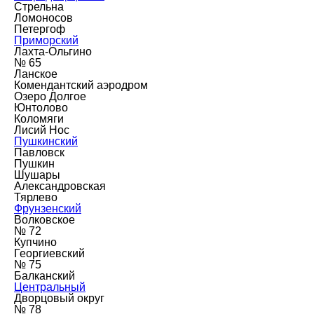
Стрельна
Ломоносов
Петергоф
Приморский
Лахта-Ольгино
№ 65
Ланское
Комендантский аэродром
Озеро Долгое
Юнтолово
Коломяги
Лисий Нос
Пушкинский
Павловск
Пушкин
Шушары
Александровская
Тярлево
Фрунзенский
Волковское
№ 72
Купчино
Георгиевский
№ 75
Балканский
Центральный
Дворцовый округ
№ 78