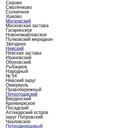
Серово
Смолячково
Солнечное
Ушково
Московский
Московская застава
Гагаринское
Новоизмайловское
Пулковский меридиан
Звёздное
Невский
Невская застава
Ивановский
Обуховский
Рыбацкое
Народный
№ 54
Невский округ
Оккервиль
Правобережный
Петроградский
Введенский
Кронверкское
Посадский
Аптекарский остров
округ Петровский
Чкаловское
Петродворцовый