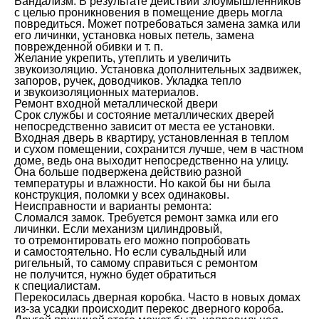
Вандализм. В результате действий злоумышленников
с целью проникновения в помещение дверь могла
повредиться. Может потребоваться замена замка или
его личинки, установка новых петель, замена
поврежденной обивки и т. п.
Желание укрепить, утеплить и увеличить
звукоизоляцию. Установка дополнительных задвижек,
запоров, ручек, доводчиков. Укладка тепло
и звукоизоляционных материалов.
Ремонт входной металлической двери
Срок службы и состояние металлических дверей
непосредственно зависит от места ее установки.
Входная дверь в квартиру, установленная в теплом
и сухом помещении, сохранится лучше, чем в частном
доме, ведь она выходит непосредственно на улицу.
Она больше подвержена действию разной
температуры и влажности. Но какой бы ни была
конструкция, поломки у всех одинаковы.
Неисправности и варианты ремонта:
Сломался замок. Требуется ремонт замка или его
личинки. Если механизм цилиндровый,
то отремонтировать его можно попробовать
и самостоятельно. Но если сувальдный или
ригельный, то самому справиться с ремонтом
не получится, нужно будет обратиться
к специалистам.
Перекосилась дверная коробка. Часто в новых домах
из-за усадки происходит перекос дверного короба.