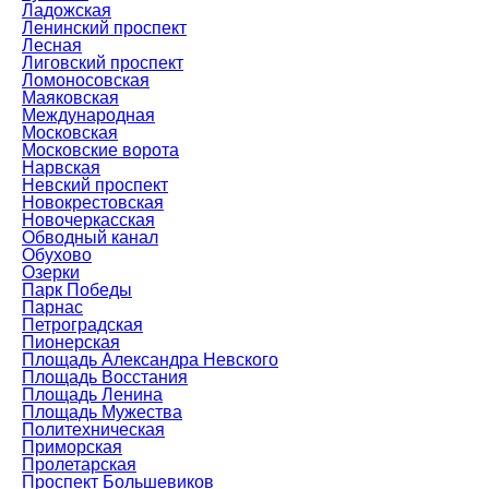
Ладожская
Ленинский проспект
Лесная
Лиговский проспект
Ломоносовская
Маяковская
Международная
Московская
Московские ворота
Нарвская
Невский проспект
Новокрестовская
Новочеркасская
Обводный канал
Обухово
Озерки
Парк Победы
Парнас
Петроградская
Пионерская
Площадь Александра Невского
Площадь Восстания
Площадь Ленина
Площадь Мужества
Политехническая
Приморская
Пролетарская
Проспект Большевиков