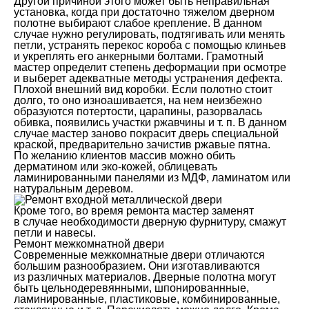
Другой причиной этого может быть неправильная
установка, когда при достаточно тяжелом дверном
полотне выбирают слабое крепление. В данном
случае нужно регулировать, подтягивать или менять
петли, устранять перекос короба с помощью клиньев
и укреплять его анкерными болтами. Грамотный
мастер определит степень деформации при осмотре
и выберет адекватные методы устранения дефекта.
Плохой внешний вид коробки. Если полотно стоит
долго, то оно изноашивается, на нем неизбежно
образуются потертости, царапины, разорвалась
обивка, появились участки ржавчины и т. п. В данном
случае мастер заново покрасит дверь специальной
краской, предварительно зачистив ржавые пятна.
По желанию клиентов массив можно обить
дерматином или эко-кожей, облицевать
ламинированными панелями из МДФ, ламинатом или
натуральным деревом.
Кроме того, во время ремонта мастер заменят
в случае необходимости дверную фурнитуру, смажут
петли и навесы.
Ремонт межкомнатной двери
Современные межкомнатные двери отличаются
большим разнообразием. Они изготавливаются
из различных материалов. Дверные полотна могут
быть цельнодеревянными, шпонированнные,
ламинированные, пластиковые, комбинированные,