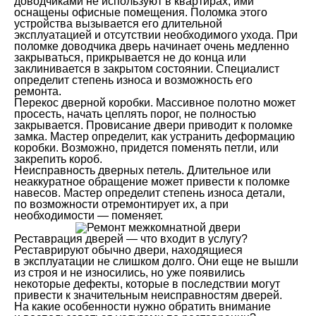
доводчиками не используют в квартирах, ими
оснащены офисные помещения. Поломка этого
устройства вызывается его длительной
эксплуатацией и отсутствии необходимого ухода. При
поломке доводчика дверь начинает очень медленно
закрываться, прикрывается не до конца или
заклинивается в закрытом состоянии. Специалист
определит степень износа и возможность его
ремонта.
Перекос дверной коробки. Массивное полотно может
просесть, начать цеплять порог, не полностью
закрывается. Провисание двери приводит к поломке
замка. Мастер определит, как устранить деформацию
коробки. Возможно, придется поменять петли, или
закрепить короб.
Неисправность дверных петель. Длительное или
неаккуратное обращение может привести к поломке
навесов. Мастер определит степень износа детали,
по возможности отремонтирует их, а при
необходимости — поменяет.
Реставрация дверей — что входит в услугу?
Реставрируют обычно двери, находящиеся
в эксплуатации не слишком долго. Они еще не вышли
из строя и не износились, но уже появились
некоторые дефекты, которые в последствии могут
привести к значительным неисправностям дверей.
На какие особенности нужно обратить внимание