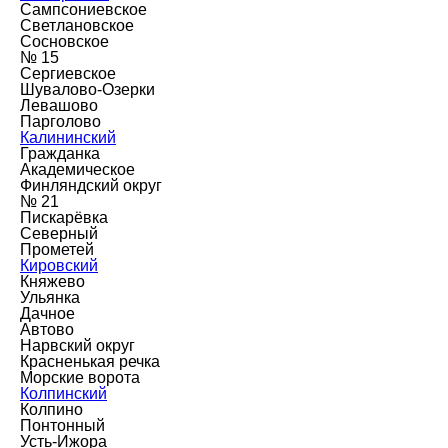
Сампсониевское
Светлановское
Сосновское
№ 15
Сергиевское
Шувалово-Озерки
Левашово
Парголово
Калининский
Гражданка
Академическое
Финляндский округ
№ 21
Пискарёвка
Северный
Прометей
Кировский
Княжево
Ульянка
Дачное
Автово
Нарвский округ
Красненькая речка
Морские ворота
Колпинский
Колпино
Понтонный
Усть-Ижора