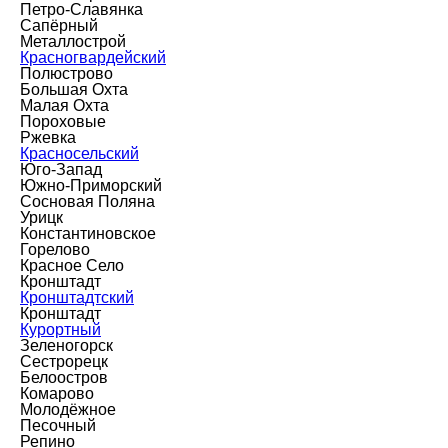
Петро-Славянка
Сапёрный
Металлострой
Красногвардейский
Полюстрово
Большая Охта
Малая Охта
Пороховые
Ржевка
Красносельский
Юго-Запад
Южно-Приморский
Сосновая Поляна
Урицк
Константиновское
Горелово
Красное Село
Кронштадт
Кронштадтский
Кронштадт
Курортный
Зеленогорск
Сестрорецк
Белоостров
Комарово
Молодёжное
Песочный
Репино