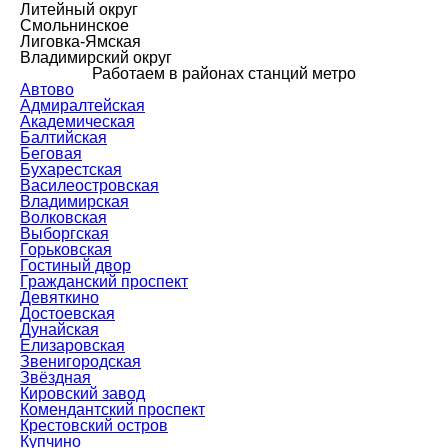
Литейный округ
Смольнинское
Лиговка-Ямская
Владимирский округ
Работаем в районах станций метро
Автово
Адмиралтейская
Академическая
Балтийская
Беговая
Бухарестская
Василеостровская
Владимирская
Волковская
Выборгская
Горьковская
Гостиный двор
Гражданский проспект
Девяткино
Достоевская
Дунайская
Елизаровская
Звенигородская
Звёздная
Кировский завод
Комендантский проспект
Крестовский остров
Купчино