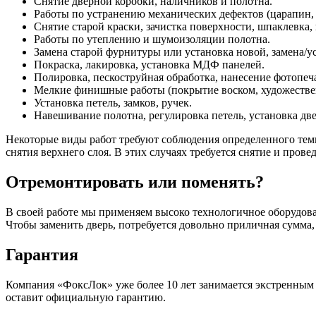
Снятие дверной коробки, наличников и полотна.
Работы по устранению механических дефектов (царапин, п
Снятие старой краски, зачистка поверхности, шпаклевка,
Работы по утеплению и шумоизоляции полотна.
Замена старой фурнитуры или установка новой, замена/ус
Покраска, лакировка, установка МДФ панелей.
Полировка, пескоструйная обработка, нанесение фотопеч
Мелкие финишные работы (покрытие воском, художественн
Установка петель, замков, ручек.
Навешивание полотна, регулировка петель, установка дв
Некоторые виды работ требуют соблюдения определенного темп
снятия верхнего слоя. В этих случаях требуется снятие и пров
Отремонтировать или поменять?
В своей работе мы применяем высоко технологичное оборудова
Чтобы заменить дверь, потребуется довольно приличная сумма,
Гарантия
Компания «ФоксЛок» уже более 10 лет занимается экстренным
оставит официальную гарантию.