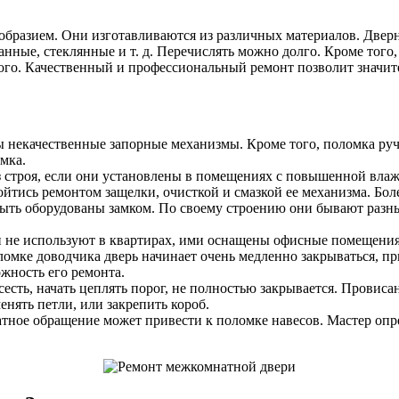
бразием. Они изготавливаются из различных материалов. Двер
ные, стеклянные и т. д. Перечислять можно долго. Кроме того
ого. Качественный и профессиональный ремонт позволит значите
ены некачественные запорные механизмы. Кроме того, поломка ру
амка.
з строя, если они установлены в помещениях с повышенной вла
ойтись ремонтом защелки, очисткой и смазкой ее механизма. Бо
ыть оборудованы замком. По своему строению они бывают разны
 не используют в квартирах, ими оснащены офисные помещения.
ломке доводчика дверь начинает очень медленно закрываться, пр
жность его ремонта.
сть, начать цеплять порог, не полностью закрывается. Провисан
нять петли, или закрепить короб.
тное обращение может привести к поломке навесов. Мастер опре