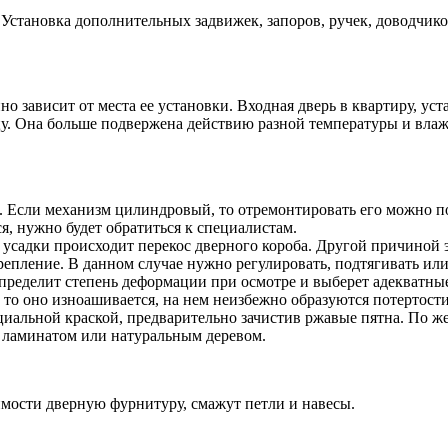
 Установка дополнительных задвижек, запоров, ручек, доводчико
о зависит от места ее установки. Входная дверь в квартиру, ус
цу. Она больше подвержена действию разной температуры и влаж
и. Если механизм цилиндровый, то отремонтировать его можно п
я, нужно будет обратиться к специалистам.
а усадки происходит перекос дверного короба. Другой причиной 
епление. В данном случае нужно регулировать, подтягивать или
пределит степень деформации при осмотре и выберет адекватны
 то оно изноашивается, на нем неизбежно образуются потертост
пециальной краской, предварительно зачистив ржавые пятна. По
ламинатом или натуральным деревом.
димости дверную фурнитуру, смажут петли и навесы.