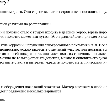
угу?
лишком долго. Они еще не вышли из строя и не износились, но у
ться услугами по реставрации?
и полотно стало с трудом входить в дверной короб, тереть поро
 ручки полотно может выгнуться. Это в дальнейшем приведет к п
тна коррозии, нарушения лакокрасочного покрытия и т. п. Все э
 полностью, можно закрасить отдельный участок или поставить 
ытия на всей поверхности, или заделывать их с помощью шпакле
 можно не только устранять дефекты, можно и обновить его ди
ставить стекла и витражи, украсить полотно металлическими и 
а и обсуждения пожеланий заказчика. Мастер выезжает в любой 
удет предложено несколько вариантов.
пы: