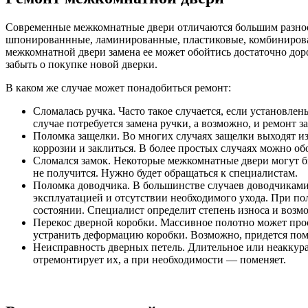
Современные межкомнатные двери отличаются большим разноо
шпонированнные, ламинированные, пластиковые, комбинирован
межкомнатной двери замена ее может обойтись достаточно дор
забыть о покупке новой дверки.
В каком же случае может понадобиться ремонт:
Сломалась ручка. Часто такое случается, если установл
случае потребуется замена ручки, а возможно, и ремонт з
Поломка защелки. Во многих случаях защелки выходят и
коррозии и заклиться. В более простых случаях можно об
Сломался замок. Некоторые межкомнатные двери могут б
не получится. Нужно будет обращаться к специалистам.
Поломка доводчика. В большинстве случаев доводчиками
эксплуатацией и отсутствии необходимого ухода. При по
состоянии. Специалист определит степень износа и возмо
Перекос дверной коробки. Массивное полотно может просе
устранить деформацию коробки. Возможно, придется поме
Неисправность дверных петель. Длительное или неаккура
отремонтирует их, а при необходимости — поменяет.