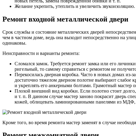
новых петель, замена поврежденной обивки и т. п.
Желание укрепить, утеплить и увеличить звукоизоляцию.
Ремонт входной металлической двери
Срок службы и состояние металлических дверей непосредственн
чем в частном доме, ведь она выходит непосредственно на ули
одинаковы.
Неисправности и варианты ремонта:
Сломался замок. Требуется ремонт замка или его личинк
ригельный, то самому справиться с ремонтом не получитс
Перекосилась дверная коробка. Часто в новых домах из-з
достаточно тяжелом дверном полотне выбирают слабое кр
и укреплять его анкерными болтами. Грамотный мастер о
Плохой внешний вид коробки. Если полотно стоит долго,
и т. п. В данном случае мастер заново покрасит дверь с
кожей, облицевать ламинированными панелями из МДФ, 
Кроме того, во время ремонта мастер заменят в случае необхо
Ремонт межкомнатной двери