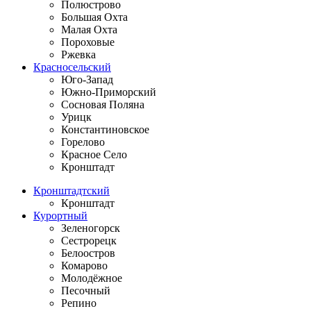
Полюстрово
Большая Охта
Малая Охта
Пороховые
Ржевка
Красносельский
Юго-Запад
Южно-Приморский
Сосновая Поляна
Урицк
Константиновское
Горелово
Красное Село
Кронштадт
Кронштадтский
Кронштадт
Курортный
Зеленогорск
Сестрорецк
Белоостров
Комарово
Молодёжное
Песочный
Репино