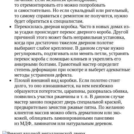
то отремонтировать его можно попробовать
и самостоятельно. Но если сувальдный или ригельный,
то самому справиться с ремонтом не получится, нужно
будет обратиться к специалистам.
Перекосилась дверная коробка. Часто в новых домах из-
за усадки происходит перекос дверного короба. Другой
причиной этого может быть неправильная установка,
когда при достаточно тяжелом дверном полотне
выбирают слабое крепление. В данном случае нужно
регулировать, подтягивать или менять петли, устранять
перекос короба с помощью клиньев и укреплять его
анкерными болтами. Грамотный мастер определит
степень деформации при осмотре и выберет адекватные
методы устранения дефекта.
Плохой внешний вид коробки. Если полотно стоит
долго, то оно изноашивается, на нем неизбежно
образуются потертости, царапины, разорвалась обивка,
появились участки ржавчины и т. п. В данном случае
мастер заново покрасит дверь специальной краской,
предварительно зачистив ржавые пятна. По желанию
клиентов массив можно обить дерматином или эко-
кожей, облицевать ламинированными панелями
из МДФ, ламинатом или натуральным деревом.