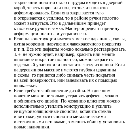
закрывании полотно стало с трудом входить в дверной
короб, тереть порог или пол, то значит полотно
деформировалось. Если она закрывается туго
и открывается с усилием, то в районе ручки полотно
может выгнуться. Это в дальнейшем приведет
к поломке ручки и замка. Мастер определит причину
деформации полотна и устранит его.
Если на конструкции имеются мелкие царапины, сколы,
пятна коррозии, нарушения лакокрасочного покрытия
и т. п. Все эти дефекты можно локально реставрировать.
Т. е. не нужно будет, например, красить или менять
шпоновое покрытие полностью, можно закрасить
отдельный участок или поставить латку из шпона. Если
на деревянном массиве имеются глубоки царапины
и сколы, то придется либо снимать часть покрытия
на всей поверхности, или заделывать их с помощью
шпаклевки.
Если требуется обновление дизайна. На дверном
полотне можно не только устранять дефекты, можно
и обновить его дизайн. По желанию клиентов можно
дополнительно утеплить конструкцию и усилить
ее шумоизоляционные свойства, вставить стекла
и витражи, украсить полотно металлическими
и стеклянными вставками, заменить обивку, установить
новые наличники.