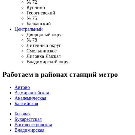
№ 72
Купчино
Георгиевский
№ 75
Балканский
Центральный
Дворцовый округ
№ 78
Литейный округ
Смольнинское
Лиговка-Ямская
Владимирский округ
Работаем в районах станций метро
Автово
Адмиралтейская
Академическая
Балтийская
Беговая
Бухарестская
Василеостровская
Владимирская