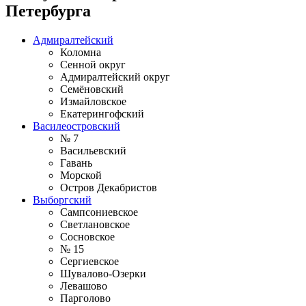
Петербурга
Адмиралтейский
Коломна
Сенной округ
Адмиралтейский округ
Семёновский
Измайловское
Екатерингофский
Василеостровский
№ 7
Васильевский
Гавань
Морской
Остров Декабристов
Выборгский
Сампсониевское
Светлановское
Сосновское
№ 15
Сергиевское
Шувалово-Озерки
Левашово
Парголово