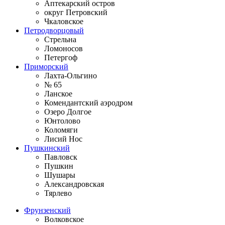
Аптекарский остров
округ Петровский
Чкаловское
Петродворцовый
Стрельна
Ломоносов
Петергоф
Приморский
Лахта-Ольгино
№ 65
Ланское
Комендантский аэродром
Озеро Долгое
Юнтолово
Коломяги
Лисий Нос
Пушкинский
Павловск
Пушкин
Шушары
Александровская
Тярлево
Фрунзенский
Волковское