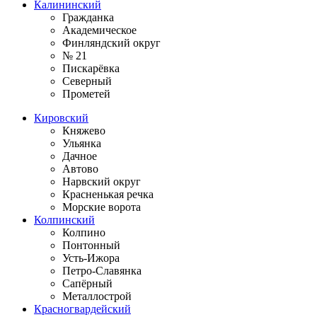
Калининский
Гражданка
Академическое
Финляндский округ
№ 21
Пискарёвка
Северный
Прометей
Кировский
Княжево
Ульянка
Дачное
Автово
Нарвский округ
Красненькая речка
Морские ворота
Колпинский
Колпино
Понтонный
Усть-Ижора
Петро-Славянка
Сапёрный
Металлострой
Красногвардейский