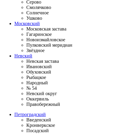
Серово
Смолячково
Солнечное
Ушково
Московский
Московская застава
Гагаринское
Новоизмайловское
Пулковский меридиан
Звёздное
Невский
Невская застава
Ивановский
Обуховский
Рыбацкое
Народный
№ 54
Невский округ
Оккервиль
Правобережный
Петроградский
Введенский
Кронверкское
Посадский